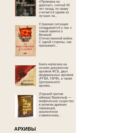
«Проверка на
дорогах», снятый 40
лет назад, по праву
считается одним из
лучших на...
Странная ситуация
складывается у нас с
темой памяти о
Великой
Отечественной войне.
С одной стороны, нас
призывают...
Книга написана на
основе документов
архивов ФСБ, двух
федеральных архивов
(РГВА, ГАРФ), а также
Центрального
архива...
(Горький против
абвера) Вервольф —
мифическое существо
в религии древних
германцев,
аналогичное
славянскому...
АРХИВЫ