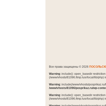
Все права защищены © 2026
ПОСОЛЬСК
Warning
: include(): open_basedir restrictio
(/www/vhosts/81096:/tmp:/usr/local/lib/php) 
Warning
: include(/www/vhosts/posprikaz.ru/
/www/vhosts/81096/posprikaz.ru/wp-conte
Warning
: include(): open_basedir restrictio
(/www/vhosts/81096:/tmp:/usr/local/lib/php) 
Warning
: include(/www/vhosts/posprikaz.ru/