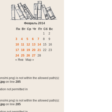
Февраль 2014
Пн
Вт
Ср
Чт
Пт
Сб
Вс
1
2
3
4
5
6
7
8
9
10
11
12
13
14
15
16
17
18
19
20
21
22
23
24
25
26
27
28
« Янв
Мар »
ns/mi.png) is not within the allowed path(s):
.jpg
on line
285
tion not permitted in
ns/mi.png) is not within the allowed path(s):
.jpg
on line
285
tion not permitted in