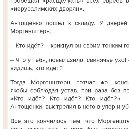
пообещал «расщёлкать» всех евреев в
«иерусалимских дворян».
Антощенко пошел к складу. У дверей
Моргенштерн.
– Кто идёт? – крикнул он своим тонким г
– Что у тебя, повылазило, свинячье ухо!
видишь, кто идёт?
Тогда Моргенштерн, тотчас же, коне
якобы соблюдая устав, три раза без п
«Кто идёт? Кто идёт? Кто идёт?» –
Антощенки, выстрелил в него в упор и у
Все это кончилось тем, что Моргеншт
день выпустили, а полк был немедле