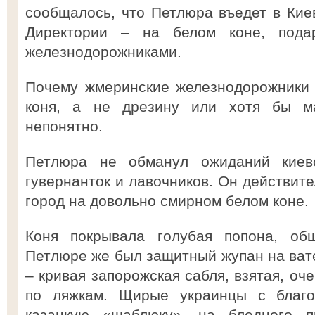
сообщалось, что Петлюра въедет в Киев
Директории – на белом коне, пода
железнодорожниками.
Почему жмеринские железнодорожники
коня, а не дрезину или хотя бы м
непонятно.
Петлюра не обманул ожиданий киевск
гувернанток и лавочников. Он действит
город на довольно смирном белом коне.
Коня покрывала голубая попона, об
Петлюре же был защитный жупан на ват
– кривая запорожская сабля, взятая, оче
по ляжкам. Щирые украинцы с благо
казацкую «шаблюку», на бледного 