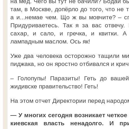
на мед. Чего вы тут не бачили? Бодай б
там, в Москве, допёрло до того, что не 
а и...немае чем. Що ж вы мовчите? – с
Придуриваетесь. Так я за вас отвечу.
сахар, и сало, и гречка, и квитки. 
лампадным маслом. Ось як!
Уже два человека осторожно тащили ми
пиджака, но он яростно отбивался и крич
– Голопупы! Паразиты! Геть до ваше
жидивске правительство! Геть!
На этом отчет Директории перед народо
— У многих сегодня возникает четко
киевская власть ненадолго. И пр