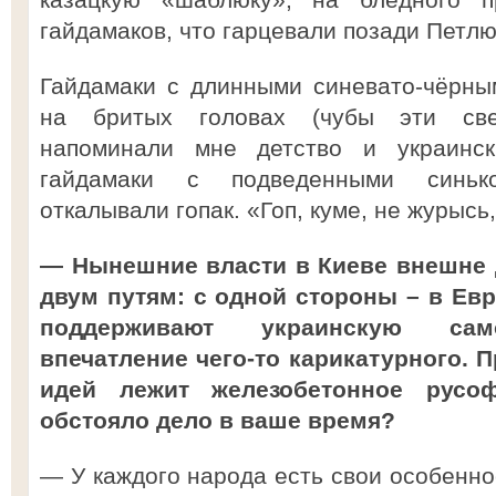
гайдамаков, что гарцевали позади Петлю
Гайдамаки с длинными синевато-чёрны
на бритых головах (чубы эти све
напоминали мне детство и украинс
гайдамаки с подведенными синько
откалывали гопак. «Гоп, куме, не журыс
— Нынешние власти в Киеве внешне д
двум путям: с одной стороны – в Евро
поддерживают украинскую само
впечатление чего-то карикатурного. П
идей лежит железобетонное русо
обстояло дело в ваше время?
— У каждого народа есть свои особенно