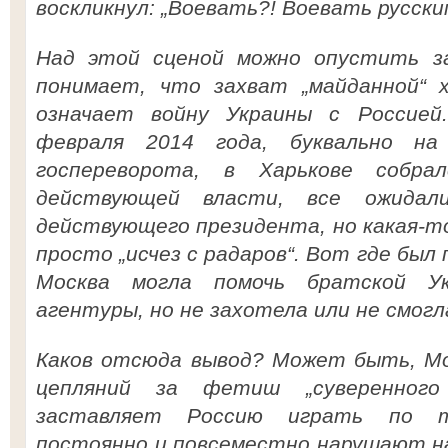
воскликнул: „Воевать?! Воевать русски
Над этой сценой можно опустить за
понимает, что захват „майданной“ 
означает войну Украины с Россией
февраля 2014 года, буквально на
госпереворота, в Харькове собра
действующей власти, все ожидал
действующего президента, но какая-то
просто „исчез с радаров“. Вот где был
Москва могла помочь братской Ук
агентуры, но не захотела или не смогл
Каков отсюда вывод? Может быть, Мо
цепляний за фетиш „суверенного 
заставляет Россию играть по т
постоянно и повсеместно нарушают н