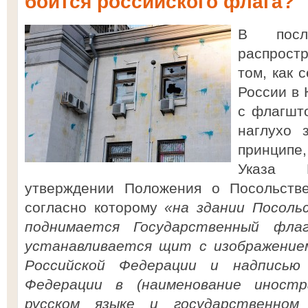
боится российского флага?
В посл
распрос
том, как 
России в 
с флагшто
наглухо 
принцип
Указа 
утверждении Положения о Посольстве
согласно которому
«на здании Посоль
поднимается Государственный флаг
устанавливается щит с изображением
Российской Федерации и надписью 
Федерации в (наименование иностр
русском языке и государственном 