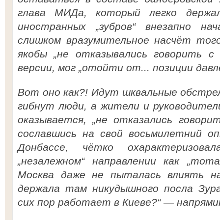
глава МИДа, который легко держа
иностранных „зубров“ внезапно на
слишком вразумительное насчёт тог
якобы „не отказывались говорить с 
версии, мог „отойти от... позиции давл
Вот оно как?! Идут шквальные обстре
гибнут люди, а жители и руководител
оказывается, „не отказались говорит
сославшись на свой восьмилетний о
Донбассе, чётко охарактеризов
„незалежном“ направлении как „тота
Москва даже не пыталась влиять н
держала там никудышного посла Зура
сих пор работает в Киеве?“ — напрямик