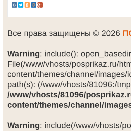
Все права защищены © 2026
П
Warning
: include(): open_basedir 
File(/www/vhosts/posprikaz.ru/ht
content/themes/channel/images/ic
path(s): (/www/vhosts/81096:/tmp:/
/www/vhosts/81096/posprikaz.r
content/themes/channel/images
Warning
: include(/www/vhosts/po