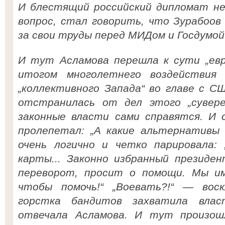
И блестящий российский дипломат н
вопрос, стал говорить, что Зурабоо
за свои труды перед МИДом и Госдумой.
И тут Асламова перешла к сути „евр
итогом многолетнего воздействия
„коллективного Запада“ во главе с С
отстранилась от дел этого „суверен
законные власти сами справятся. И 
пролепетал: „А какие альтернативы 
очень логично и четко парировала: 
карты... Законно избранный президе
переворот, просит о помощи. Мы им
чтобы помочь!“ „Воевать?!“ — вос
горстка бандитов захватила влас
отвечала Асламова. И тут произош