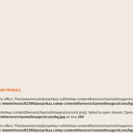
ИЙ ПРИКАЗ
.
n in effect. File(/www/vhosts/posprikaz.ru/html/wp-content/themes/channel/images/ico
in
/www/vhosts/81096/posprikaz.ru/wp-content/themes/channel/images/icons/bg
html/wp-content/themes/channel/images/icons/mi.png): failed to open stream: Opera
nt/themes/channel/images/icons/bg.jpg
on line
285
n in effect. File(/www/vhosts/posprikaz.ru/html/wp-content/themes/channel/images/ico
in
/www/vhosts/81096/posprikaz.ru/wp-content/themes/channel/images/icons/bg