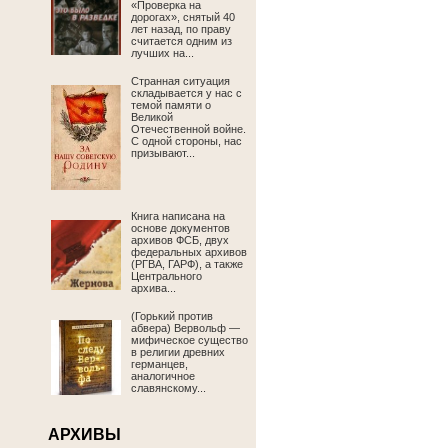
«Проверка на
дорогах», снятый 40
лет назад, по праву
считается одним из
лучших на...
Странная ситуация
складывается у нас с
темой памяти о
Великой
Отечественной войне.
С одной стороны, нас
призывают...
Книга написана на
основе документов
архивов ФСБ, двух
федеральных архивов
(РГВА, ГАРФ), а также
Центрального
архива...
(Горький против
абвера) Вервольф —
мифическое существо
в религии древних
германцев,
аналогичное
славянскому...
АРХИВЫ