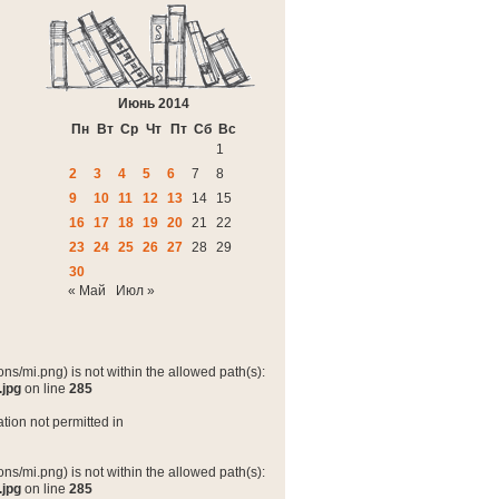
Июнь 2014
Пн
Вт
Ср
Чт
Пт
Сб
Вс
1
2
3
4
5
6
7
8
9
10
11
12
13
14
15
16
17
18
19
20
21
22
23
24
25
26
27
28
29
30
« Май
Июл »
ns/mi.png) is not within the allowed path(s):
.jpg
on line
285
tion not permitted in
ns/mi.png) is not within the allowed path(s):
.jpg
on line
285