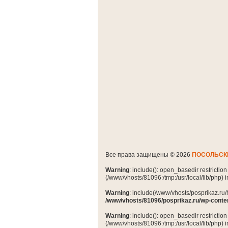
Все права защищены © 2026
ПОСОЛЬСК
Warning
: include(): open_basedir restrictio
(/www/vhosts/81096:/tmp:/usr/local/lib/php) 
Warning
: include(/www/vhosts/posprikaz.ru/
/www/vhosts/81096/posprikaz.ru/wp-conte
Warning
: include(): open_basedir restrictio
(/www/vhosts/81096:/tmp:/usr/local/lib/php) 