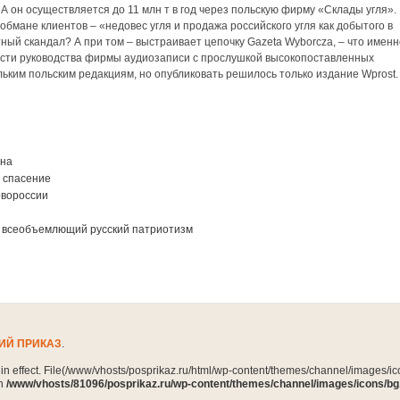
 А он осуществляется до 11 млн т в год через польскую фирму «Склады угля».
обмане клиентов – «недовес угля и продажа российского угля как добытого в
тный скандал? А при том – выстраивает цепочку Gazeta Wyborcza, – что именн
сти руководства фирмы аудиозаписи с прослушкой высокопоставленных
ьким польским редакциям, но опубликовать решилось только издание Wprost.
ана
 спасение
овороссии
, всеобъемлющий русский патриотизм
ИЙ ПРИКАЗ
.
n in effect. File(/www/vhosts/posprikaz.ru/html/wp-content/themes/channel/images/ico
in
/www/vhosts/81096/posprikaz.ru/wp-content/themes/channel/images/icons/bg