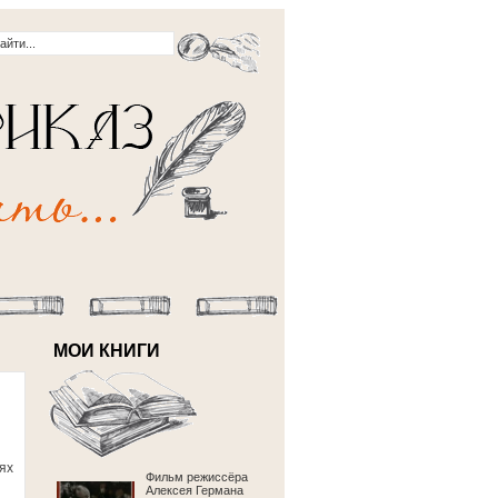
МОИ КНИГИ
ях
Фильм режиссёра
Алексея Германа