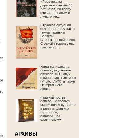
«Проверка на
дорогах», снятый 40
лет назад, по праву
считается одним из
лучших на...
Странная ситуация
складывается у нас с
темой памяти о
Великой
Отечественной войне.
и
С одной стороны, нас
призывают...
ти
Книга написана на
основе документов
архивов ФСБ, двух
федеральных архивов
ью
(РГВА, ГАРФ), а также
Центрального
архива...
и,
(Горький против
абвера) Вервольф —
мифическое существо
в религии древних
германцев,
аналогичное
славянскому...
АРХИВЫ
то