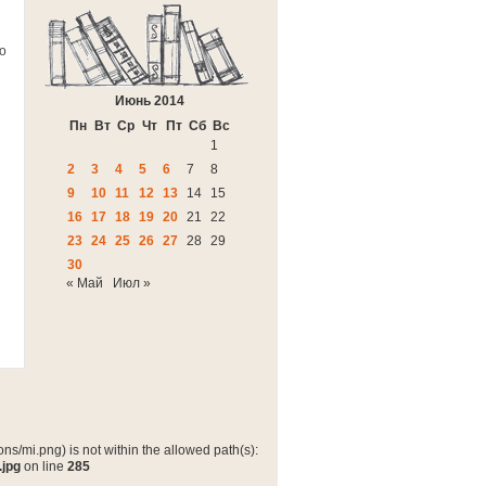
о
Июнь 2014
Пн
Вт
Ср
Чт
Пт
Сб
Вс
1
2
3
4
5
6
7
8
9
10
11
12
13
14
15
16
17
18
19
20
21
22
23
24
25
26
27
28
29
30
« Май
Июл »
ns/mi.png) is not within the allowed path(s):
.jpg
on line
285