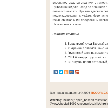
власть постарается ограничить импорт.
Буквально неделю назад ее обвинили в 
польских шахтах». При чем здесь кассе
после задержания службами безопасно
госчиновников были предложены нескол
Независимая газета
Похожие статьи:
Варшавский след Евромайд
У Украины появился шанс на
Грузинский след на земле Н
США блокируют русский газ
В Гагаузии царит тотальный
Все права защищены © 2026
ПОСОЛЬСК
Warning
: include(): open_basedir restrictio
(/www/vhosts/81096:/tmp:/usr/local/lib/php) 