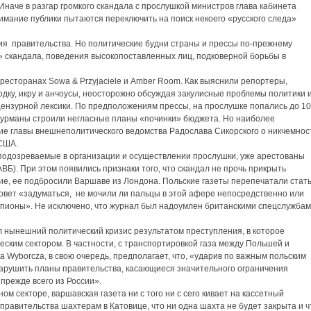
наче в разгар громкого скандала с прослушкой министров глава кабинета
имание публики пытаются переключить на поиск некоего «русского следа»
ия правительства. Но политические будни страны и прессы по-прежнему
 скандала, поведения высокопоставленных лиц, подковерной борьбы в
ресторанах Sowa & Przyjacielе и Amber Room. Как выяснили репортеры,
одку, икру и анчоусы, неосторожно обсуждая закулисные проблемы политики 
ецензурной лексики. По предположениям прессы, на прослушке попались до 10
гурманы строили негласные планы «починки» бюджета. Но наиболее
е главы внешнеполитического ведомства Радослава Сикорского о никчемнос
 США.
подозреваемые в организации и осуществлении прослушки, уже арестованы
ВБ). При этом появились признаки того, что скандал не прочь прикрыть
ние, ее подбросили Варшаве из Лондона. Польские газеты перепечатали стат
совет «задуматься, не мочили ли пальцы в этой афере непосредственно или
пионы». Не исключено, что журнал был надоумлен британскими спецслужбам
л нынешний политический кризис результатом преступления, в которое
еским сектором. В частности, с транспортировкой газа между Польшей и
ta Wyborcza, в свою очередь, предполагает, что, «ударив по важным польским
 нарушить планы правительства, касающиеся значительного ограничения
 прежде всего из России».
м секторе, варшавская газета ни с того ни с сего кивает на кассетный
равительства шахтерам в Катовице, что ни одна шахта не будет закрыта и ч