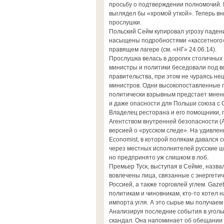
просьбу о подтверждении полномочий. И
выглядел бы «хромой уткой». Теперь вн
прослушки.
Польский Сейм купировал угрозу паден
насыщены подробностями «кассетного»
правящем лагере (см. «НГ» 24.06.14).
Прослушка велась в дорогих столичных 
министры и политики беседовали под в
правительства, при этом не чураясь н
министров. Одни высокопоставленные 
политически взрывным предстает мнени
и даже опасности для Польши союза с
Владелец ресторана и его помощники, 
Агентством внутренней безопасности (А
версией о «русском следе». На удивле
Economist, в которой полякам давался 
через местных исполнителей русские ш
но предпринято уж слишком в лоб.
Премьер Туск, выступая в Сейме, назва
вовлечены лица, связанные с энергетич
Россией, а также торговлей углем. Gaze
политикам и чиновникам, кто-то хотел
импорта угля. А это сырье мы получаем
Анализируя последние события в угольно
скандал. Она напоминает об обещании п