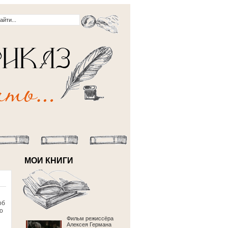
МОИ КНИГИ
об
о
Фильм режиссёра
Алексея Германа