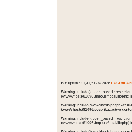
Все права защищены © 2026
ПОСОЛЬСК
Warning
: include(): open_basedir restrictio
(/www/vhosts/81096:/tmp:/usr/local/lib/php) 
Warning
: include(/www/vhosts/posprikaz.ru/
/www/vhosts/81096/posprikaz.ru/wp-conte
Warning
: include(): open_basedir restrictio
(/www/vhosts/81096:/tmp:/usr/local/lib/php) 
Warning
: include(/www/vhosts/posprikaz.ru/