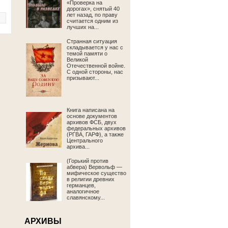
«Проверка на
дорогах», снятый 40
лет назад, по праву
считается одним из
лучших на...
Странная ситуация
складывается у нас с
темой памяти о
Великой
Отечественной войне.
С одной стороны, нас
призывают...
Книга написана на
основе документов
архивов ФСБ, двух
федеральных архивов
(РГВА, ГАРФ), а также
Центрального
архива...
(Горький против
абвера) Вервольф —
мифическое существо
в религии древних
германцев,
аналогичное
славянскому...
АРХИВЫ