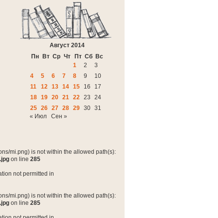
Август 2014
Пн
Вт
Ср
Чт
Пт
Сб
Вс
1
2
3
4
5
6
7
8
9
10
11
12
13
14
15
16
17
18
19
20
21
22
23
24
25
26
27
28
29
30
31
« Июл
Сен »
ns/mi.png) is not within the allowed path(s):
.jpg
on line
285
tion not permitted in
ns/mi.png) is not within the allowed path(s):
.jpg
on line
285
tion not permitted in