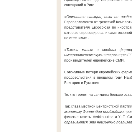
совещаний в Риге.
«Отмените санкции, пока не поздн
Европарламента от греческой Компарти
представителя Евросоюза по иностра
которые спровоцировали сами европейс
не стеснялись.
«Тысячи малых и средних ферме
империалистическую интервенцию ЕС
производителей европейские СМИ.
Совокупные потери европейских ферме
продовольствия в прошлом году. Наи
Болгария и Румыния.
Те, кто теряет на санкциях больше оста
Так, глава местной центристской парти
экономику Финляндии необходимо при
финские газеты Verkkouutise и YLE. С
оправдаются, это неизбежно повлияет