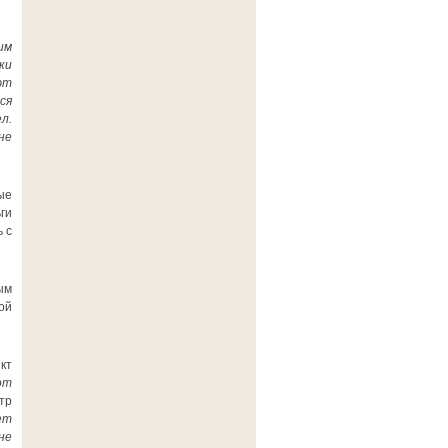
им
ки
ют
ся
л.
не
ые
ги
 с
ым
ой
кт
от
тр
ет
не