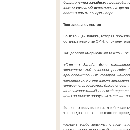
большинства западных производите
сотни компаний оказались на гран
составить миллиарды евро.
Торг здесь неуместен
Во всеобщей панике, которая прокати
остались немногие СМИ. К примеру, ам
Так, деловая американская газета «The
«Санкции Запада были направлен
энергетический секторы российско
продовольственных товаров нанесе
европейских, но они также затронут
четверть, а, возможно, даже половину
но и замороженный польский горошек
цены на многие продукты в России. Т
Коллег по перу поддержал и британск
что продовольственные санкции, прежде
«Кремль гордо заявляет о том, чт
отечественного производства, приво