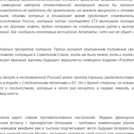
 замещения импорта отечественной продукцией могла бы принес
изводители не работали бы практически на пределе мощности и отчаян
ициях, объёмы которых в ближайшее время продолжат стремитель
осостояния России, который сейчас составляет 173 миллиарда долларо
ов от продажи нефти, будет потрачен на стабилизацию рубля и выпла
паний. Как сообщили некоторые российские депутаты, «это нас не убьет, 
падных продуктов питания. Путин рискует ухудшением положения сво
помнят ситуацию в Советском Союзе, когда им было нечего есть и когда 
рисуют мрачные картины будущего журналисты немецкого издания «Frankfurt
 Запада в необъявленной Россией войне против Украины свидетельствуе
и в борьбе с Соединенными Штатами и ЕС. Но с другой стороны, он говор
я о последствиях, которые в этот раз коснутся, в первую очередь, е
вод газета.
оюза царят совсем противоположные настроения. Лидеры французск
нную встречу с президентом Олландом – требовать компенсации убытко
В немецком минфине уже в тысячах подсчитывают число будущих безработны
ввод санкций против Москвы, экстренно прервала свой отпуск для оперативн