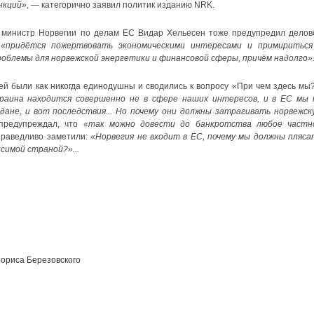
нкций»
, — категорично заявил политик изданию NRK.
ad министр Норвегии по делам ЕС Видар Хельесен тоже предупредил делов
у
«придётся пожертвовать экономическими интересами и примириться
облемы для норвежской энергетики и финансовой сферы, причём надолго»
й были как никогда единодушны и сводились к вопросу «При чем здесь мы?
раина находится совершенно не в сфере наших интересов, и в ЕС мы 
дане, и вот последствия... Но почему они должны затрагивать норвежск
предупреждал, что
«так можно довести до банкротства любое частн
праведливо заметили:
«Норвегия не входит в ЕС, почему мы должны пляса
исимой страной?»...
ориса Березовского