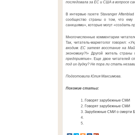
последовала за ЕС и США в вопросе са
В интервью газете Stavanger Aftenbl
сообщество страны о том, что ем
санкциями»,
которые могут
«создать пр
Многочисленные комментарии читателе
Так, читатель-маркетолог говорил:
«Ук
входим. ЕС затеял восстание на Май
экономику?!»
Другой житель страны 
предприятие»
. Еще двое читателей с
под их дудку? Не пора ли стать незав
Подготовила Юлия Максимова.
Похожие статьи:
Говорят зарубежные СМИ
Говорят зарубежные СМИ
Зарубежные СМИ о смерти Б