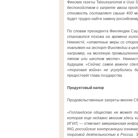
Финские газеты Taloussanomat и Uusi 
беспокойством о запрете ввоза продо
стоимость составляет свыше 400 ми
будет трудно найти замену российскому
По словам президента Финляндии Сау
становится похожа на времена холо
Ниинистё,
«ответные меры со сторон
повлияют на экспорт Финляндии в цел
например, на молочную промышленнос
пятом или шестом месте».
Ниинистё
будущем.
«Сейчас самое важное сде
«торговая война» не усугубилась 
предостерёг глава государства.
Продуктовый напор
Продовольственные запреты многие СМ
«Голландское общество не может пон
которая еще недавно многим здесь ка
ИГИЛ,
— отмечает американская инфо
ING, российские контрсанкции означа
торговой деятельностью в России. 