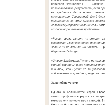
написали журналисты. —
Тактика
положительные результаты, если про
не нуждались бы в новых инвест
уменьшаться. Суверенный фонд благ
накопленных за годы высоких доход
долгов государственных банков и ком
создаст определенные проблемы».
«Россия ввела запрет на импорт за
сограждан. Люди старшего поколения 
Западе их не любили, но боялись
, — 
Allgemeine Zeitung».
«Ответ Владимира Путина на санкции
с одной стороны, о его решительност
и о том, что Путин не задумываетс
собственных сограждан»
, — делает вы
За ценой не устоим
Однако в большинстве стран Еврос
сельхозпрофсоюзов рвутся на экстре
которые они понесут из-за санкций. 
Премьер Латвии, где так ратовали за 