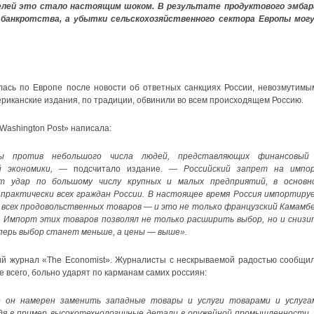
лей это стало настоящим шоком. В результате продуктового эмбар
и банкротства, а убытки сельскохозяйственного сектора Европы мог
лась по Европе после новости об ответных санкциях России, невозмутимы
ериканские издания, по традиции, обвинили во всем происходящем Россию.
 Washington Post» написала:
ы против небольшого числа людей, представляющих финансовый
й экономики,
— подсчитало издание.
— Российский запрет на импо
т удар по большому числу крупных и малых предприятий, в основн
 практически всех граждан России. В настоящее время Россия импортиру
, всех продовольственных товаров — и это не только французский Камамбе
. Импорт этих товаров позволял не только расширить выбор, но и снизи
еперь выбор станет меньше, а цены — выше».
ий журнал «The Economist». Журналисты с нескрываемой радостью сообщил
 всего, больно ударят по карманам самих россиян:
о он намерен заменить западные товары и услуги товарами и услуга
дя в пример высокотехнологичные детали в оружейной промышленности,