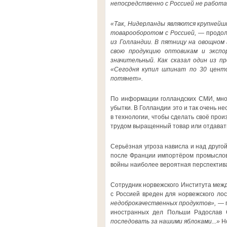
непосредственно с Россией не работ
«Так, Нидерланды являются крупнейш
товарооборотом с Россией, —
продо
из Голландии. В пятницу на овощном
свою продукцию оптовикам и экспо
значительный. Как сказал один из п
«Сегодня купил шпинат по 30 центов
потянет».
По информации голландских СМИ, мно
убытки. В Голландии это и так очень н
в технологии, чтобы сделать своё прои
трудом выращенный товар или отдавать е
Серьёзная угроза нависла и над друго
после Франции импортёром промыслов
войны наиболее вероятная перспектива
Сотрудник норвежского Института меж
с Россией вреден для норвежского ло
недоброкачественных продуктов»,
— г
иностранных дел Польши Радослав С
последовать за нашими яблоками...»
Но