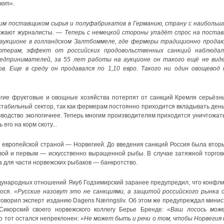
ают».
им поставщиком сырья и полуфабрикатов в Германию, страну с наибольш
лжают журналисты. —
Теперь с немецкой стороны упадёт спрос на постав
 аукционе в голландском Залтбоммеле, где фермеры традиционно прода
ртерам, эффект от российских продовольственных санкций наблюдал
редпринимателей, за 55 лет работы на аукционе он такого ещё не виде
. Еще в среду он продавался по 1,10 евро. Такого ни один овощевод 
гие фруктовые и овощные хозяйства потерпят от санкций Кремля серьёзн
естабильный сектор, так как фермерам постоянно приходится вкладывать день
зводство экологичнее. Теперь многим производителям приходится уничтожать
го на корм скоту...
й европейской страной — Норвегией. До введения санкций Россия была втор
ой и первым — искусственно выращенной рыбы. В случае затяжной торгов
 для части норвежских рыбаков — банкротство.
дународных отношений Якуб Годзимирский заранее предупредил, что конфли
сося.
«Русские назовут это не санкциями, а защитой российского рынка 
оворил эксперт изданию Dagens Næringsliv. Об этом же предупреждал минис
икорский своего норвежского коллегу Берье Бренде:
«Ваш лосось мож
 тот остался непреклонен:
«Не может быть и речи о том, чтобы Норвегия 