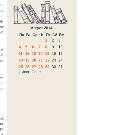
ти
но
но
в,
ту
Август 2014
но
Пн
Вт
Ср
Чт
Пт
Сб
Вс
1
2
3
4
5
6
7
8
9
10
их
11
12
13
14
15
16
17
на
18
19
20
21
22
23
24
er
25
26
27
28
29
30
31
« Июл
Сен »
т,
ит
го
их
в,
х.
ых