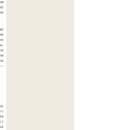
им
го
ия
ми
ию
но
ы,
на
ем
та
—
у,
 с
ка
 с
ые