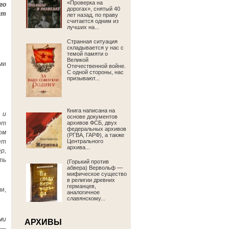
«Проверка на
го
дорогах», снятый 40
ут
лет назад, по праву
считается одним из
лучших на...
Странная ситуация
складывается у нас с
темой памяти о
Великой
ми
Отечественной войне.
С одной стороны, нас
призывают...
Книга написана на
 и
основе документов
рт
архивов ФСБ, двух
федеральных архивов
ом
(РГВА, ГАРФ), а также
ет
Центрального
архива...
р,
ть
(Горький против
абвера) Вервольф —
мифическое существо
в религии древних
германцев,
и,
аналогичное
славянскому...
ми
АРХИВЫ
—