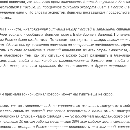
Suomi написали, что
«пищевая промышленность Финляндии узнала с больш
вольствия в Россию. 25 процентов финского экспорта идет в Россию и е
ллионов евро».
По словам экспертов, финским поставщикам продовольств
 рынку.
ли Ниинистё,
«напряжённая ситуация между Россией и западными страна
дной войны»
, - сообщила финская газета Etelä-Suomen Sanomat. По мнен
ы России были ожидаемы».
По словам президента, «
санкции незначитель
ом. Однако они существенно повлияют на конкретные предприятия и сфер
ть. По силе воздействия санкций Финляндия, из всех стран Евросоюза, 
 обеспокоен тем, как эту ситуацию можно будет разрешить в ближайш
лать так, чтобы этот холод не распространялся дальше, или чтобы э
бы до того, что нам пришлось бы использовать и другие термины»,
И признали войной, финал которой может наступить ещё не скоро.
ять, как за считанные недели королевство оказалось втянутым в войн
залась столь же далекой, как борьба израильтян с ХАМАСом или иракцев
рмационная служба «Радио Свобода». —
По подсчетам нидерландского бан
ют потерю 10 тысяч рабочих мест — это 20% всех рабочих мест, связанных
Запрет на импорт в Россию затронет интересы и тех компаний, котор