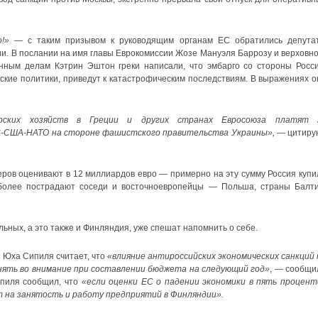
о!»
— с таким призывом к руководящим органам ЕС обратились депута
и. В послании на имя главы Еврокомиссии Жозе Мануэля Баррозу и верховно
нным делам Кэтрин Эштон греки написали, что эмбарго со стороны Росси
кие политики, приведут к катастрофическим последствиям. В выражениях о
рских хозяйств в Греции и других странах Евросоюза платят 
-США-НАТО на стороне фашистского правительства Украины»,
— цитиру
ров оценивают в 12 миллиардов евро — примерно на эту сумму Россия купи
более пострадают соседи и восточноевропейцы — Польша, страны Балти
льных, а это также и Финляндия, уже спешат напомнить о себе.
и Юха Сипиля считает, что
«влияние антироссийских экономических санкций 
нять во внимание при составлении бюджета на следующий год»
, — сообщи
ипиля сообщил, что
«если оценки ЕС о падении экономики в пять процент
 на занятость и работу предприятий в Финляндии».