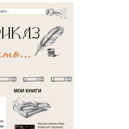
МОИ КНИГИ
ёт
Фильм режиссёра
ля
Алексея Германа