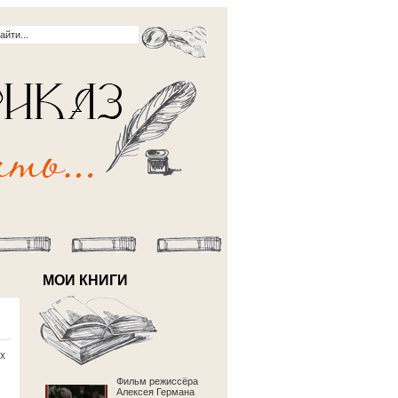
МОИ КНИГИ
х
Фильм режиссёра
Алексея Германа