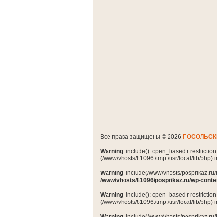
Все права защищены © 2026
ПОСОЛЬСК
Warning
: include(): open_basedir restrictio
(/www/vhosts/81096:/tmp:/usr/local/lib/php) 
Warning
: include(/www/vhosts/posprikaz.ru/
/www/vhosts/81096/posprikaz.ru/wp-conte
Warning
: include(): open_basedir restrictio
(/www/vhosts/81096:/tmp:/usr/local/lib/php) 
Warning
: include(/www/vhosts/posprikaz.ru/