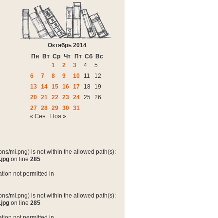
Октябрь 2014
Пн
Вт
Ср
Чт
Пт
Сб
Вс
1
2
3
4
5
6
7
8
9
10
11
12
13
14
15
16
17
18
19
20
21
22
23
24
25
26
27
28
29
30
31
« Сен
Ноя »
ns/mi.png) is not within the allowed path(s):
.jpg
on line
285
tion not permitted in
ns/mi.png) is not within the allowed path(s):
.jpg
on line
285
tion not permitted in