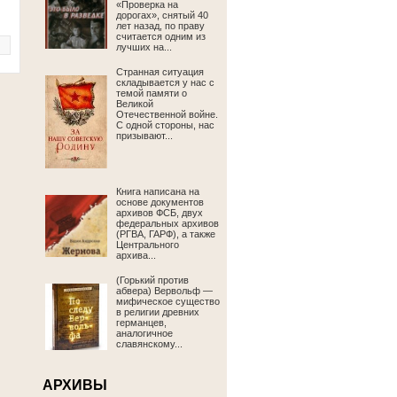
«Проверка на
дорогах», снятый 40
лет назад, по праву
считается одним из
лучших на...
Странная ситуация
складывается у нас с
темой памяти о
Великой
Отечественной войне.
С одной стороны, нас
призывают...
Книга написана на
основе документов
архивов ФСБ, двух
федеральных архивов
(РГВА, ГАРФ), а также
Центрального
архива...
(Горький против
абвера) Вервольф —
мифическое существо
в религии древних
германцев,
аналогичное
славянскому...
АРХИВЫ