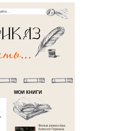
МОИ КНИГИ
н
Фильм режиссёра
Алексея Германа