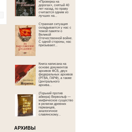
«Проверка на
дорогах», снятый 40
лет назад, по праву
считается одним из
лучших на...
Странная ситуация
складывается у нас с
темой памяти о
Великой
Отечественной войне.
С одной стороны, нас
призывают...
Книга написана на
основе документов
архивов ФСБ, двух
федеральных архивов
(РГВА, ГАРФ), а также
Центрального
архива...
(Горький против
абвера) Вервольф —
мифическое существо
в религии древних
германцев,
аналогичное
славянскому...
АРХИВЫ