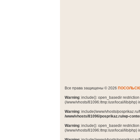
Все права защищены © 2026
ПОСОЛЬСК
Warning
: include(): open_basedir restrictio
(/www/vhosts/81096:/tmp:/usr/local/lib/php) 
Warning
: include(/www/vhosts/posprikaz.ru/
/www/vhosts/81096/posprikaz.ru/wp-conte
Warning
: include(): open_basedir restrictio
(/www/vhosts/81096:/tmp:/usr/local/lib/php) 
Warning
: include(/www/vhosts/posprikaz.ru/