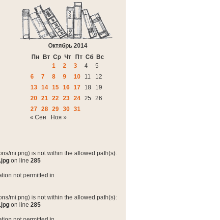
Октябрь 2014
Пн
Вт
Ср
Чт
Пт
Сб
Вс
1
2
3
4
5
6
7
8
9
10
11
12
13
14
15
16
17
18
19
20
21
22
23
24
25
26
27
28
29
30
31
« Сен
Ноя »
ns/mi.png) is not within the allowed path(s):
.jpg
on line
285
tion not permitted in
ns/mi.png) is not within the allowed path(s):
.jpg
on line
285
tion not permitted in