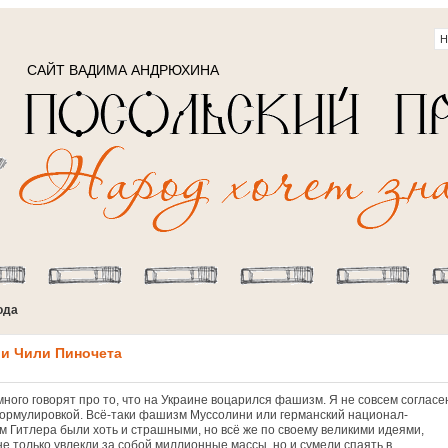
САЙТ ВАДИМА АНДРЮХИНА
ода
 и Чили Пиночета
ного говорят про то, что на Украине воцарился фашизм. Я не совсем согласе
формулировкой. Всё-таки фашизм Муссолини или германский национал-
м Гитлера были хоть и страшными, но всё же по своему великими идеями,
не только увлекли за собой миллионные массы, но и сумели спаять в