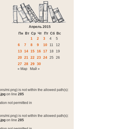
Апрель 2015
Пн
Вт
Ср
Чт
Пт
Сб
Вс
1
2
3
4
5
6
7
8
9
10
11
12
13
14
15
16
17
18
19
20
21
22
23
24
25
26
27
28
29
30
« Мар
Май »
ns/mi.png) is not within the allowed path(s):
.jpg
on line
285
tion not permitted in
ns/mi.png) is not within the allowed path(s):
.jpg
on line
285
tion not permitted in