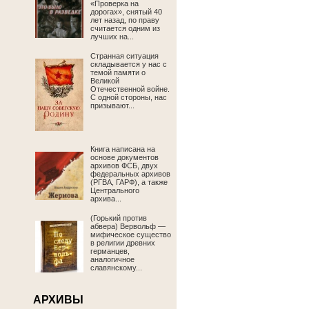
«Проверка на
дорогах», снятый 40
лет назад, по праву
считается одним из
лучших на...
Странная ситуация
складывается у нас с
темой памяти о
Великой
Отечественной войне.
С одной стороны, нас
призывают...
Книга написана на
основе документов
архивов ФСБ, двух
федеральных архивов
(РГВА, ГАРФ), а также
Центрального
архива...
(Горький против
абвера) Вервольф —
мифическое существо
в религии древних
германцев,
аналогичное
славянскому...
АРХИВЫ