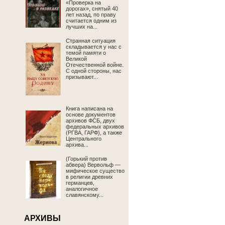
«Проверка на
дорогах», снятый 40
лет назад, по праву
считается одним из
лучших на...
Странная ситуация
складывается у нас с
темой памяти о
Великой
Отечественной войне.
С одной стороны, нас
призывают...
Книга написана на
основе документов
архивов ФСБ, двух
федеральных архивов
(РГВА, ГАРФ), а также
Центрального
архива...
(Горький против
абвера) Вервольф —
мифическое существо
в религии древних
германцев,
аналогичное
славянскому...
АРХИВЫ