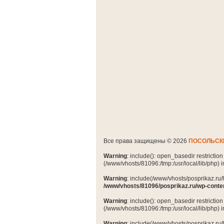
Все права защищены © 2026
ПОСОЛЬСК
Warning
: include(): open_basedir restrictio
(/www/vhosts/81096:/tmp:/usr/local/lib/php) 
Warning
: include(/www/vhosts/posprikaz.ru/
/www/vhosts/81096/posprikaz.ru/wp-conte
Warning
: include(): open_basedir restrictio
(/www/vhosts/81096:/tmp:/usr/local/lib/php) 
Warning
: include(/www/vhosts/posprikaz.ru/