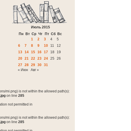
Июль 2015
Пн
Вт
Ср
Чт
Пт
Сб
Вс
1
2
3
4
5
6
7
8
9
10
11
12
13
14
15
16
17
18
19
20
21
22
23
24
25
26
27
28
29
30
31
« Июн
Авг »
ns/mi.png) is not within the allowed path(s):
.jpg
on line
285
tion not permitted in
ns/mi.png) is not within the allowed path(s):
.jpg
on line
285
tion not permitted in