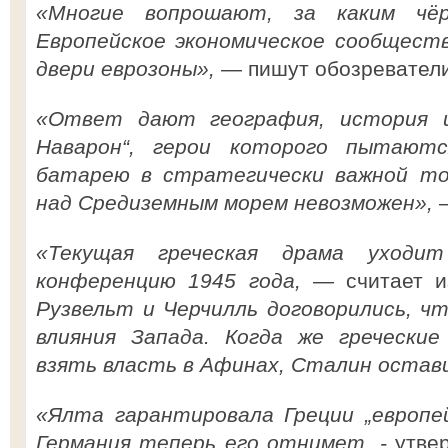
«Многие вопрошают, за каким чё
Европейское экономическое сообществ
двери еврозоны»,
— пишут обозреватели 
«Ответ дают география, история 
Наварон“, герои которого пытают
батарею в стратегически важной точ
над Средиземным морем невозможен»,
«Текущая греческая драма уходи
конференцию 1945 года, —
считает 
Рузвельт и Черчилль договорились, ч
влияния Запада. Когда же гречески
взять власть в Афинах, Сталин остави
«Ялта гарантировала Греции „европей
Германия теперь его отнимет, -
утве