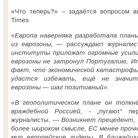
«Что теперь?» – задаётся вопросом а
Times
«Европа наверняка разработала планы
из еврозоны,
— рассуждают журнали
институты приложат огромные усилия
еврозоны не затронул Португалию, И
факт, что экономической катастрофы 
удастся избежать, ещё не значит
еврозоны — шаг позитивный».
«В геополитическом плане он толкн
враждебной Россией,
- „пугают“ пер
журналисты.
— Возникнет прецедент, 
более широком смысле, ЕС менее проч
мир европейские лидеры. В ближайши