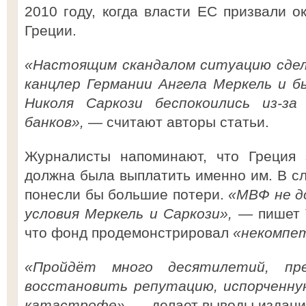
2010 году, когда власти ЕС призвали 
Греции.
«Настоящим скандалом ситуацию сдел
канцлер Германии Ангела Меркель и 
Николя Саркози беспокоились из-за
банков»,
— считают авторы статьи.
Журналисты напоминают, что Греция 
должна была выплатить именно им. В сл
понесли бы большие потери.
«МВФ не д
условия Меркель и Саркози», —
пишет 
что фонд продемонстрировал
«некомпе
«Пройдёт много десятилетий, п
восстановить репутацию, испорченную
катастрофе»,
— делает выводы издани