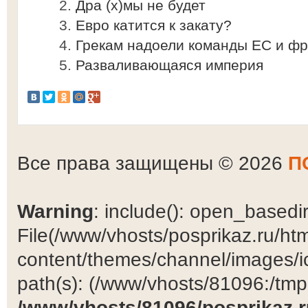
Дра (х)мы не будет
Евро катится к закату?
Грекам надоели команды ЕС и ф
Разваливающаяся империя
Все права защищены © 2026
П
Warning
: include(): open_basedir 
File(/www/vhosts/posprikaz.ru/ht
content/themes/channel/images/ic
path(s): (/www/vhosts/81096:/tmp:/
/www/vhosts/81096/posprikaz.r