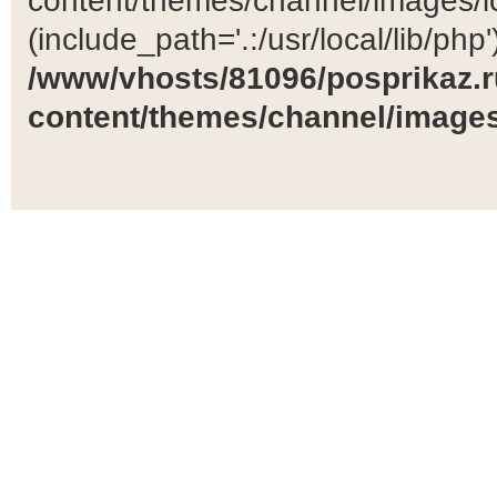
content/themes/channel/images/ic
(include_path='.:/usr/local/lib/php')
/www/vhosts/81096/posprikaz.r
content/themes/channel/images