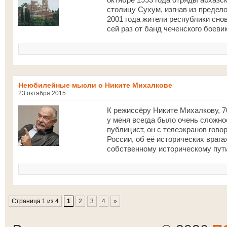
столицу Сухум, изгнав из предело
2001 года жители республики сно
сей раз от банд чеченского боеви
Неюбилейные мысли о Никите Михалкове
23 октября 2015
К режиссёру Никите Михалкову, 7
у меня всегда было очень сложное
публицист, он с телеэкранов гов
России, об её исторических врага
собственному историческому пути.
Страница 1 из 4
1
2
3
4
»