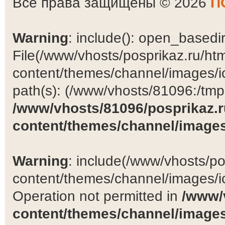
Все права защищены © 2026
П
Warning
: include(): open_basedir 
File(/www/vhosts/posprikaz.ru/ht
content/themes/channel/images/ic
path(s): (/www/vhosts/81096:/tmp:/
/www/vhosts/81096/posprikaz.r
content/themes/channel/images
Warning
: include(/www/vhosts/po
content/themes/channel/images/ic
Operation not permitted in
/www/
content/themes/channel/images