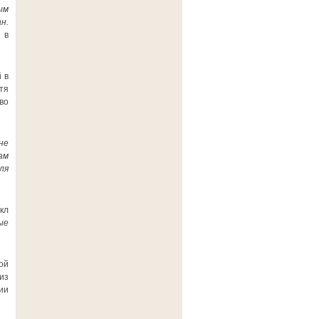
ым
н.
 в
 в
тя
во
не
ам
ля
кл
ые
ой
из
ии