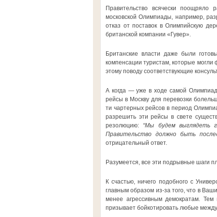
Правительство всячески поощряло р
московской Олимпиады, например, раз
отказ от поставок в Олимпийскую де
британской компании «Гувер».
Британские власти даже были готовы
компенсации туристам, которые могли 
этому поводу соответствующие консуль
А когда — уже в ходе самой Олимпиа
рейсы в Москву для перевозки болельщ
ти чартерных рейсов в период Олимпиа
разрешить эти рейсы в свете существ
резолюцию:
“Мы будем выглядеть г
Правительство должно быть после
отрицательный ответ.
Разумеется, все эти подрывные шаги п
К счастью, ничего подобного с Униве
главным образом из-за того, что в Ваш
менее агрессивным демократам. Тем 
призывает бойкотировать любые между