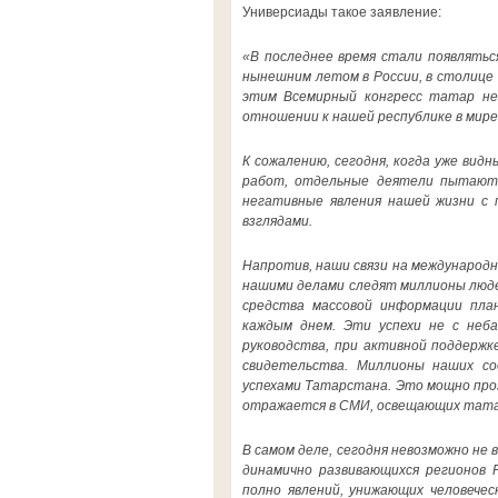
Универсиады такое заявление:
«В последнее время стали появлятьс
нынешним летом в России, в столице 
этим Всемирный конгресс татар не 
отношении к нашей республике в мире,
К сожалению, сегодня, когда уже в
работ, отдельные деятели пытаютс
негативные явления нашей жизни с 
взглядами.
Напротив, наши связи на международн
нашими делами следят миллионы людей
средства массовой информации пла
каждым днем. Эти успехи не с неба
руководства, при активной поддержк
свидетельства. Миллионы наших со
успехами Татарстана. Это мощно проз
отражается в СМИ, освещающих тата
В самом деле, сегодня невозможно не
динамично развивающихся регионов 
полно явлений, унижающих человечес