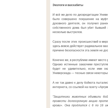
Экологи и ваххабиты
И всё же дело по дискредитации Униве
было совершено покушение на муфти
духовного деятеля, он получил ране
собственного дома был убит бывший з
несколько выстрелов.
Сразу после этих происшествий в мир
здесь вовсю действует радикальное вах
причине безопасности эта земля не до
Конечно же, в республике имеют место
Однако истинные заказчики преступле
будет не удивительно, если ими ока
Универсиада — тесные связи некоторых
А не так давно к делу бойкота пыталис
интернета, со ссылкой на газету «Арг
"Защитники животных объявили бой
провести долгосрочную акцию прот
крови». Она продлится с 6 по 16 и