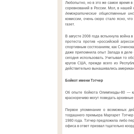
Любопытно, но в это же самое время 
соревнований в России. Мол, в нашей
демократические общественные и
комиссии, очень скоро стало ясно, чт
газет.
В августе 2008 года вспыхнула война 
протеста против «российской агресс
спортивным состязаниям, как Сочинска
даже припомнила опыт Запада в деле б
сегодня использовать. Учитывая то об
кругов США, прежде всего из Республ
действительно вынашивались американ
Бойкот имени Тэтчер
Об опыте бойкота Олимпиады-80 — ка
красноречиво могут поведать архивные
Первое упоминание о возможных дей
тогдашнего премьера Маргарет Тэтчер
1980 года. Тэтчер предложила либо пер
офиса в ответ призвал тщательно коор