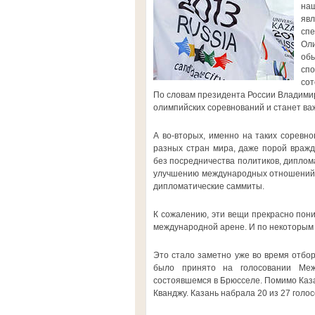
наш
явл
спе
Оли
обы
спо
сот
По словам президента России Владими
олимпийских соревнований и станет ва
А во-вторых, именно на таких соревн
разных стран мира, даже порой вражд
без посредничества политиков, диплом
улучшению международных отношений к
дипломатические саммиты.
К сожалению, эти вещи прекрасно пони
международной арене. И по некоторым 
Это стало заметно уже во время отбо
было принято на голосовании Межд
состоявшемся в Брюсселе. Помимо Каза
Кванджу. Казань набрала 20 из 27 голо