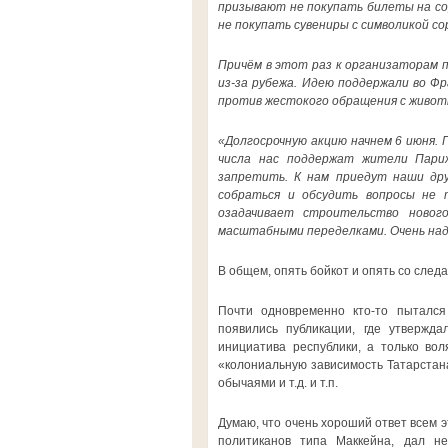
призывают не покупать билеты на сор
не покупать сувениры с символикой со
Причём в этот раз к организаторам п
из-за рубежа. Идею поддержали во Ф
против жестокого обращения с живот
«Долгосрочную акцию начнем 6 июня. 
числа нас поддержат жители Париж
запретить. К нам приедут наши дру
собраться и обсудить вопросы не 
озадачивает строительство нового
масштабными переделками. Очень наде
В общем, опять бойкот и опять со следа
Почти одновременно кто-то пытался 
появились публикации, где утвержда
инициатива республики, а только во
«колониальную зависимость Татарстана
обычаями и т.д. и т.п.
Думаю, что очень хороший ответ всем 
политиканов типа Маккейна, дал не