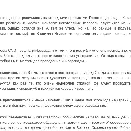
рсиады не ограничилось только одними призывами. Ровно года назад в Каза
я республики Илдуса Файзова: неизвестные взорвали служебную маши
ния, однако остался жив. А тем же утром, но на час раньше, в подъез
аместитель муфтия Валиулла Якупов: киллер смертельно ранил его, сдел
овых СМИ прошла информация о том, что в республике очень неспокойно, ч
хабитское подполье, с которым власти не могут справиться. Отсюда вывод — 
стойна быть местом для проведения Универсиады...
 религиозные проблемы, включая и распространение идей радикального ислам
ний против мусульманского духовенства пока ещё точно не установлены.
жутся как раз те, кто очень недоволен страной, где будет проводить
 западных спецслужб и ваххабитов хорошо известны...
ь присоединиться и некие «экологи». Так, в конце мая этого года на страниц
ументы и факты», прошла информация следующего содержания:
кот Универсиаде. Организаторы сообщества «Право на жизнь» реши
еста против жестокого обращения с животными «Бойкот Универсиаде 
юля, то есть во время проведения Игр в Казани. Организаторы бойко