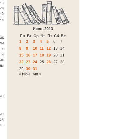
ия
ют
ой
ий
Июль 2013
Пн
Вт
Ср
Чт
Пт
Сб
Вс
ак
1
2
3
4
5
6
7
им
8
9
10
11
12
13
14
л»
 и
15
16
17
18
19
20
21
их
22
23
24
25
26
27
28
ны
29
30
31
« Июн
Авг »
ма
че
ря
н-