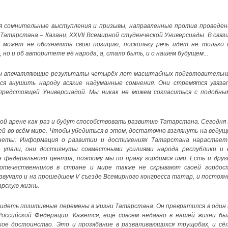
я сомнительные выступления и призывы, направленные против проведен
Татарстана – Казани, XXVII Всемирной студенческой Универсиады. В связи
может не обозначить свою позицию, поскольку речь идёт не только 
 но и об авторитете её народа, а, стало быть, и о нашем будущем...
идны впечатляющие результаты четырёх лет масштабных подготовительн
я внушить народу всякие надуманные сомнения. Они стремятся увяза
предстоящей Универсиадой. Мы никак не можем согласиться с подобны
ой арене как раз и будут способствовать развитию Татарстана. Сегодня 
 во всём мире. Чтобы убедиться в этом, достаточно взглянуть на ведущ
неты. Информация о развитии и достижениях Татарстана нарастает
 упали, они достигнуты совместными усилиями народа республики и 
е федерального центра, поэтому мы по праву гордимся ими. Есть и друг
отечественников в стране и мире также не скрывают своей гордос
вучало и на прошедшем V съезде Всемирного конгресса татар, и постоян
рскую жизнь.
 видеть позитивные перемены в жизни Татарстана. Он превратился в один 
Российской Федерации. Кажется, ещё совсем недавно в нашей жизни бы
кое достоинство. Это и прозябание в разваливающихся трущобах, и сёл