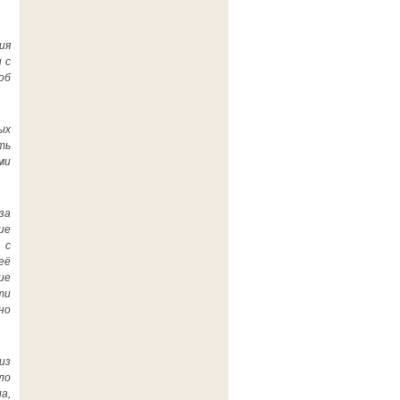
ия
 с
об
ых
ть
ми
за
ие
 с
её
ие
ти
но
из
ло
а,