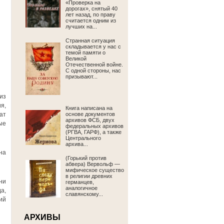
«Проверка на
дорогах», снятый 40
лет назад, по праву
считается одним из
лучших на...
Странная ситуация
складывается у нас с
темой памяти о
Великой
Отечественной войне.
С одной стороны, нас
призывают...
из
я,
Книга написана на
ат
основе документов
архивов ФСБ, двух
ые
федеральных архивов
(РГВА, ГАРФ), а также
Центрального
архива...
на
(Горький против
абвера) Вервольф —
мифическое существо
в религии древних
ни
германцев,
аналогичное
а,
славянскому...
ий
АРХИВЫ