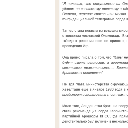
“
Я полагаю, что отсутствие на Оли
ударом по советскому престижу и од
Отмена, перенос сроков или места
конфиденциальной телеграмме лорда Ка
Тэтчер стала первым из ведущих миро
отношении московской Олимпиады. В св
твёрдого решения еще не принято, п
проведения Игр.
Она прямо писала о том, что
"Игры не
будут иметь ценности, а церемони
советского правительства… Брита
британских интересов”.
Не зря глава министерства окружающе
Хезелтайн ещё в январе 1980 года в
предстоит использовать спорт как пол
Мало того, Лондон стал брать на воо
связи рекомендация лорда Каррингтон
партийной брошюры КПСС, где прямо
действительно был включён в несколько