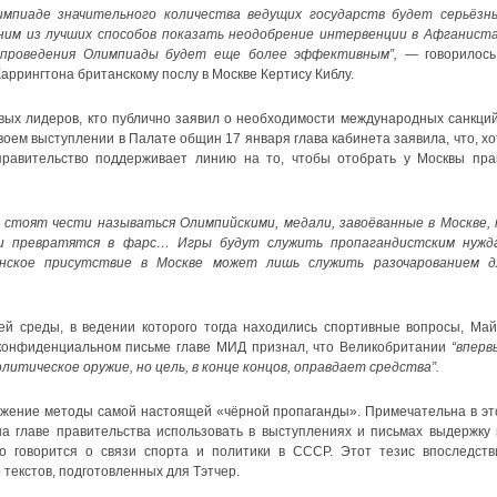
мпиаде значительного количества ведущих государств будет серьёзн
ним из лучших способов показать неодобрение интервенции в Афганиста
 проведения Олимпиады будет еще более эффективным”,
— говорилось
ррингтона британскому послу в Москве Кертису Киблу.
вых лидеров, кто публично заявил о необходимости международных санкций
оем выступлении в Палате общин 17 января глава кабинета заявила, что, хо
равительство поддерживает линию на то, чтобы отобрать у Москвы пра
 стоят чести называться Олимпийскими, медали, завоёванные в Москве, 
и превратятся в фарс… Игры будут служить пропагандистским нужд
нское присутствие в Москве может лишь служить разочарованием д
й среды, в ведении которого тогда находились спортивные вопросы, Май
 конфиденциальном письме главе МИД признал, что Великобритании
“вперв
итическое оружие, но цель, в конце концов, оправдает средства”.
ружение методы самой настоящей «чёрной пропаганды». Примечательна в эт
а главе правительства использовать в выступлениях и письмах выдержку 
 говорится о связи спорта и политики в СССР. Этот тезис впоследств
 текстов, подготовленных для Тэтчер.