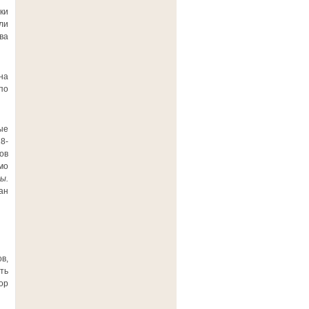
ки
ли
ва
на
по
ые
8-
ов
мо
ы.
ан
в,
ть
ор