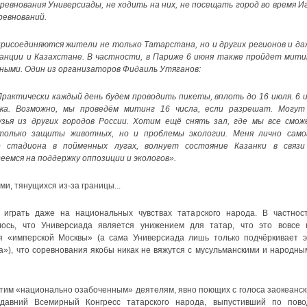
евнования Универсиады, не ходить на них, не посещать город во время Иг
ревнований.
рисоединяются жители не только Татарстана, но и других регионов и да
ранции и Казахстане. В частности, в Париже 6 июня также пройдет мити
ными. Один из организаторов Фидаиль Утяганов:
Практически каждый день будем проводить пикеты, вплоть до 16 июля. 6 и
а. Возможно, мы проведём митинг 16 числа, если разрешат. Могут
зья из других городов России. Хотим ещё снять зал, где мы все смож
только защиты животных, но и проблемы экологии. Меня лично само
 стадиона в пойменных лугах, волнует состояние Казанки в связи
емся на поддержку оппозиции и экологов».
ми, тянущихся из-за границы...
играть даже на национальных чувствах татарского народа. В частност
лось, что Универсиада является унижением для татар, что это вовсе 
ля «имперской Москвы» (а сама Универсиада лишь только подчёркивает э
»), что соревнования якобы никак не вяжутся с мусульманскими и народны
этим «национально озабоченным» деятелям, явно поющих с голоса заокеанск
давний Всемирный Конгресс татарского народа, выпустивший по пово