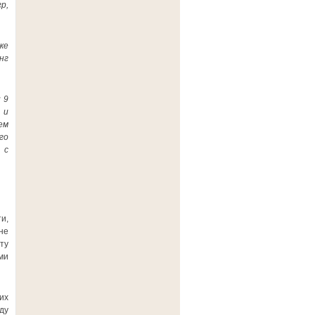
р,
же
нг
 9
 и
ем
го
 с
и,
не
ту
ми
их
ду