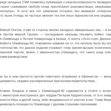
в ряде западных СМИ появились публикации о нецелесообразности проведен
 стране
«зажимают свободу слова, преследуют инакомыслящих, сворачива
нституты».
И хотя все эти заявления остались без внимания отборочн
о то были отнюдь не частные мнения тех или иных журналистов или редакц
в Южной Осетии, и уже со стороны многих западных официальных лиц — в зн
ии против мирной Грузии» — последовали призывы объявить бойкот так
я Олимпиада и Летняя Универсиада в Казани. А газета «Уолл-стрит Джорне
ойкота Олимпиады-80, откровенно намекая на то, что неплохо было бы его
стоятельство, что данное издание отражает точку зрения высших политическ
иканской партии, можно с уверенностью утверждать, что такого рода пла
ским руководством.
к бы в знак протеста против советского вторжения в Афганистан — весь
 документы, недавно рассекреченные британским правительством...
ствиях Лондона в связи с Олимпиадой-80 содержится в отчёте о встре
 с министром иностранных дел лордом Питером Каррингтоном, от 8-го янва
енести Игры в другой город, либо воздержаться от участия в них. Глава Фори
динировать позицию по Олимпиаде с другими странами-союзниками.