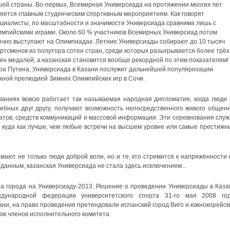
ей страны. Во-первых, Всемирная Универсиада на протяжении многих лет
яется главным студенческим спортивным мероприятиям. Как говорят
циалисты, по масштабности и значимости Универсиада сравнима лишь с
мпийскими играми. Около 60 % участников Всемирных Универсиад потом
чно выступают на Олимпиадах. Летние Универсиады собирают до 10 тысяч
ртсменов из полутора сотен стран, среди которых разыгрывается более трёх
ен медалей, а казанская становится вообще рекордной по этим показателям!
ра Путина, Универсиада в Казани послужит дальнейшей популяризации
жной прелюдией Зимних Олимпийских игр в Сочи.
ованиях вовсю работает так называемая народная дипломатия, когда люди 
ебных друг другу, получают возможность непосредственного живого общени
атов, средств коммуникаций и массовой информации. Эти соревнования служ
уда как лучше, чем любые встречи на высшем уровне или самые престижн
мают не только люди доброй воли, но и те, кто стремится к напряжённости 
данным, казанская Универсиада не стала здесь исключением...
ра города на Универсиаду-2013. Решение о проведении Универсиады в Каза
ународной федерации университетского спорта 31-го мая 2008 год
ни, на право проведения претендовали испанский город Виго и южнокорейск
сов членов исполнительного комитета.