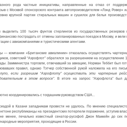
азного рода частные инициативы, направленные на отказ от поддерж
рыв с Москвой спонсорского контракта автопроизводителем «Лэнд Ровер» и
ревню крупной партии стиральных машин и сушилок для белья производст
 выделить 100 тысяч фунтов стерлингов из государственных резервов 
финансово пострадать от отмены запланированных поездок в Москву, и вели 
тации с авиакомпаниями и туристическими агентами.
ды — компании «Британские авиалинии» отказалась осуществлять чартерн
иков, советский “Аэрофлот” обратился за разрешением на осуществление 1
ды. Замминистра торговли, отвечавший за авиацию, Норман Теббит был гот
овавших правил, однако Тэтчер собственной рукой наложила на его пись
лупо, если разрешим “Аэрофлоту” осуществить эти чартерные рейс
довательным в этом вопросе”.
В итоге на запрос “Аэрофлота” был д
лотно координировались с тогдашним руководством США...
рсиадой в Казани западникам провести не удалось. По мнению специалисто
ингтоне республиканцы на президентских потерпели поражение, уступив влас
не менее, печально известный сенатор-русофоб Джон Маккейн до сих п
народные мероприятия, проходящие в России.