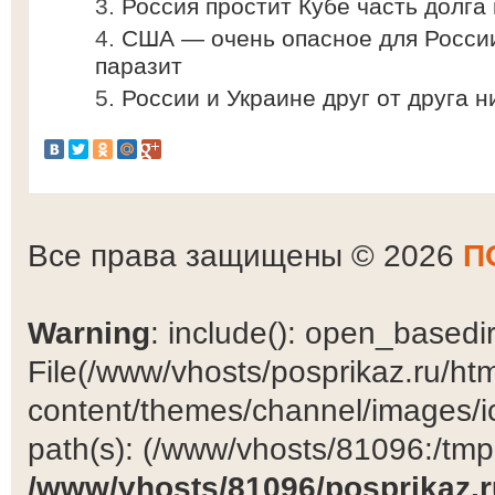
Россия простит Кубе часть долг
США — очень опасное для России
паразит
России и Украине друг от друга н
Все права защищены © 2026
П
Warning
: include(): open_basedir 
File(/www/vhosts/posprikaz.ru/ht
content/themes/channel/images/ic
path(s): (/www/vhosts/81096:/tmp:/
/www/vhosts/81096/posprikaz.r