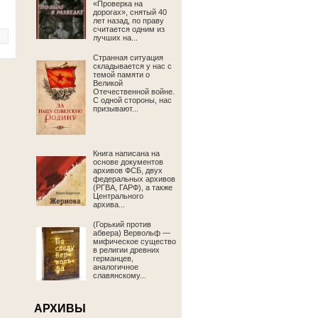
«Проверка на
дорогах», снятый 40
лет назад, по праву
считается одним из
лучших на...
Странная ситуация
складывается у нас с
темой памяти о
Великой
Отечественной войне.
С одной стороны, нас
призывают...
Книга написана на
основе документов
архивов ФСБ, двух
федеральных архивов
(РГВА, ГАРФ), а также
Центрального
архива...
(Горький против
абвера) Вервольф —
мифическое существо
в религии древних
германцев,
аналогичное
славянскому...
АРХИВЫ