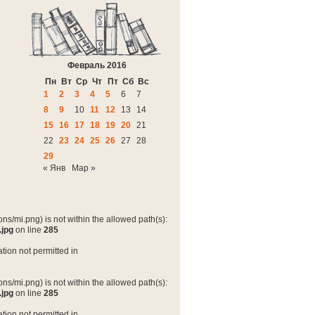
Февраль 2016
Пн
Вт
Ср
Чт
Пт
Сб
Вс
1
2
3
4
5
6
7
8
9
10
11
12
13
14
15
16
17
18
19
20
21
22
23
24
25
26
27
28
29
« Янв
Мар »
ns/mi.png) is not within the allowed path(s):
.jpg
on line
285
tion not permitted in
ns/mi.png) is not within the allowed path(s):
.jpg
on line
285
tion not permitted in