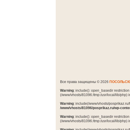
Все права защищены © 2026
ПОСОЛЬСК
Warning
: include(): open_basedir restrictio
(/www/vhosts/81096:/tmp:/usr/local/lib/php) 
Warning
: include(/www/vhosts/posprikaz.ru/
/www/vhosts/81096/posprikaz.ru/wp-conte
Warning
: include(): open_basedir restrictio
(/www/vhosts/81096:/tmp:/usr/local/lib/php) 
Warning
: include(/www/vhosts/posprikaz.ru/