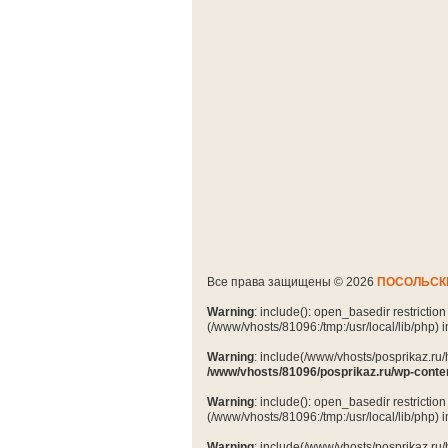
Все права защищены © 2026
ПОСОЛЬСК
Warning
: include(): open_basedir restrictio
(/www/vhosts/81096:/tmp:/usr/local/lib/php) 
Warning
: include(/www/vhosts/posprikaz.ru/
/www/vhosts/81096/posprikaz.ru/wp-conte
Warning
: include(): open_basedir restrictio
(/www/vhosts/81096:/tmp:/usr/local/lib/php) 
Warning
: include(/www/vhosts/posprikaz.ru/