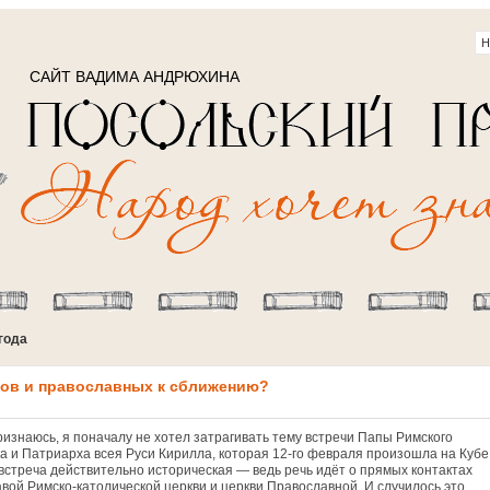
САЙТ ВАДИМА АНДРЮХИНА
года
иков и православных к сближению?
ризнаюсь, я поначалу не хотел затрагивать тему встречи Папы Римского
а и Патриарха всея Руси Кирилла, которая 12-го февраля произошла на Кубе
 встреча действительно историческая — ведь речь идёт о прямых контактах
авой Римско-католической церкви и церкви Православной. И случилось это