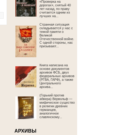
«Проверка на
дорогах», снятый 40
лет назад, по праву
считается одним из
лучших на...
Странная ситуация
складывается у нас с
темой памяти о
Великой
Отечественной войне.
С одной стороны, нас
призывают...
Книга написана на
основе документов
архивов ФСБ, двух
федеральных архивов
(РГВА, ГАРФ), а также
Центрального
архива...
(Горький против
абвера) Вервольф —
мифическое существо
в религии древних
германцев,
аналогичное
славянскому...
АРХИВЫ