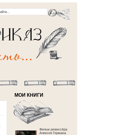
МОИ КНИГИ
.
Фильм режиссёра
Алексея Германа