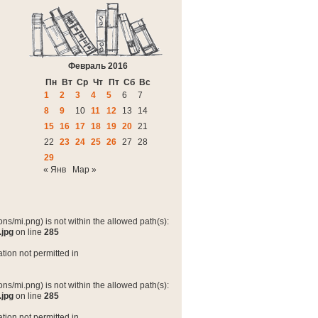
Февраль 2016
Пн
Вт
Ср
Чт
Пт
Сб
Вс
1
2
3
4
5
6
7
8
9
10
11
12
13
14
15
16
17
18
19
20
21
22
23
24
25
26
27
28
29
« Янв
Мар »
ns/mi.png) is not within the allowed path(s):
.jpg
on line
285
tion not permitted in
ns/mi.png) is not within the allowed path(s):
.jpg
on line
285
tion not permitted in