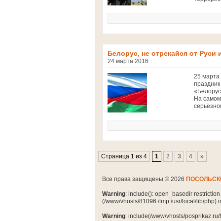
Белорус, не отрекайся от Руси 
24 марта 2016
25 марта
праздник
«Белорус
На самом
серьёзног
Страница 1 из 4
1
2
3
4
»
Все права защищены © 2026
ПОСОЛЬСК
Warning
: include(): open_basedir restrictio
(/www/vhosts/81096:/tmp:/usr/local/lib/php) 
Warning
: include(/www/vhosts/posprikaz.ru/