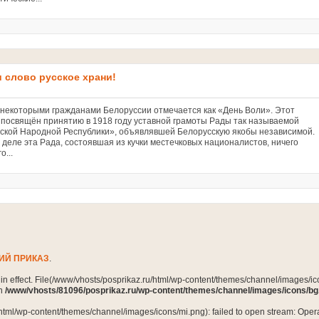
и слово русское храни!
 некоторыми гражданами Белоруссии отмечается как «День Воли». Этот
 посвящён принятию в 1918 году уставной грамоты Рады так называемой
ской Народной Республики», объявлявшей Белорусскую якобы независимой.
 деле эта Рада, состоявшая из кучки местечковых националистов, ничего
о...
ИЙ ПРИКАЗ
.
n in effect. File(/www/vhosts/posprikaz.ru/html/wp-content/themes/channel/images/ico
in
/www/vhosts/81096/posprikaz.ru/wp-content/themes/channel/images/icons/bg
html/wp-content/themes/channel/images/icons/mi.png): failed to open stream: Opera