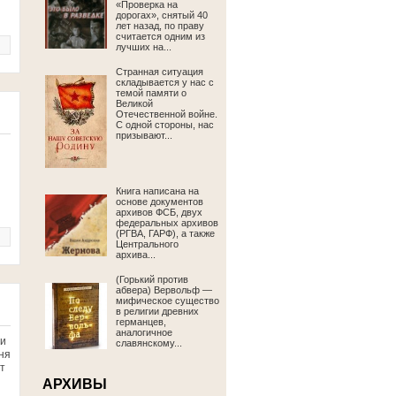
«Проверка на
дорогах», снятый 40
лет назад, по праву
считается одним из
лучших на...
Странная ситуация
складывается у нас с
темой памяти о
Великой
Отечественной войне.
С одной стороны, нас
призывают...
Книга написана на
основе документов
архивов ФСБ, двух
федеральных архивов
(РГВА, ГАРФ), а также
Центрального
архива...
(Горький против
абвера) Вервольф —
мифическое существо
в религии древних
германцев,
аналогичное
ли
славянскому...
ня
т
АРХИВЫ