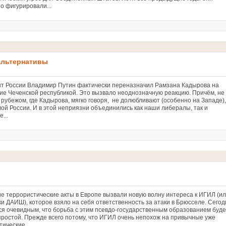
о фигурировали...
альтернативы
т России Владимир Путин фактически переназначил Рамзана Кадырова на
ие Чеченской республикой. Это вызвало неоднозначную реакцию. Причём, не
 рубежом, где Кадырова, мягко говоря, не долюбливают (особенно на Западе),
мой России. И в этой неприязни объединились как наши либералы, так и
е...
е террористические акты в Европе вызвали новую волну интереса к ИГИЛ (и
ки ДАИШ), которое взяло на себя ответственность за атаки в Брюсселе. Сегод
ся очевидным, что борьба с этим псевдо-государственным образованием буде
простой. Прежде всего потому, что ИГИЛ очень непохож на привычные уже
тические...