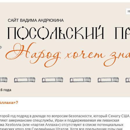
САЙТ ВАДИМА АНДРЮХИНА
16 года
Аллаха»?
второй год подряд в докладе по вопросам безопасности, который Сенату США
ляют американские спецслужбы, Иран и поддерживаемая им ливанская
вка Хезболла (или «партия Аллаха») отсутствуют в списке потенциальных
тических угроз для Соединённых Штатов. Хотя все предыдущие годы они