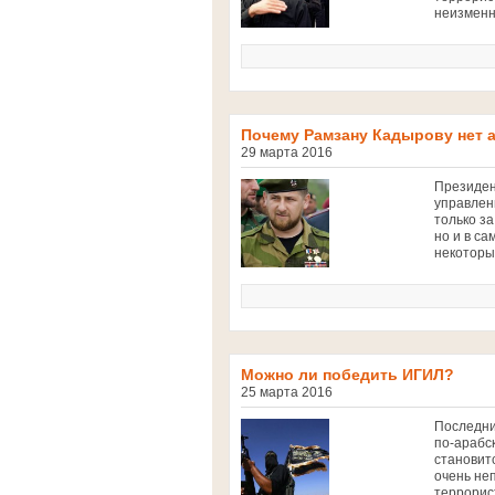
неизменн
Почему Рамзану Кадырову нет 
29 марта 2016
Президен
управлен
только за
но и в са
некоторы
Можно ли победить ИГИЛ?
25 марта 2016
Последни
по-арабс
становит
очень не
террорис