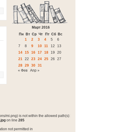
Март 2016
Пн
Вт
Ср
Чт
Пт
Сб
Вс
1
2
3
4
5
6
7
8
9
10
11
12
13
14
15
16
17
18
19
20
21
22
23
24
25
26
27
28
29
30
31
« Фев
Апр »
ns/mi.png) is not within the allowed path(s):
.jpg
on line
285
tion not permitted in