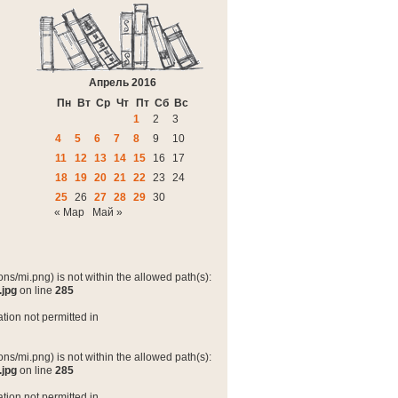
Апрель 2016
Пн
Вт
Ср
Чт
Пт
Сб
Вс
1
2
3
4
5
6
7
8
9
10
11
12
13
14
15
16
17
18
19
20
21
22
23
24
25
26
27
28
29
30
« Мар
Май »
ns/mi.png) is not within the allowed path(s):
.jpg
on line
285
tion not permitted in
ns/mi.png) is not within the allowed path(s):
.jpg
on line
285
tion not permitted in