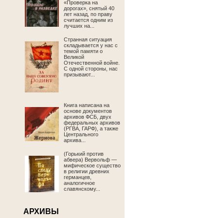
«Проверка на
дорогах», снятый 40
лет назад, по праву
считается одним из
лучших на...
Странная ситуация
складывается у нас с
темой памяти о
Великой
Отечественной войне.
С одной стороны, нас
призывают...
Книга написана на
основе документов
архивов ФСБ, двух
федеральных архивов
(РГВА, ГАРФ), а также
Центрального
архива...
(Горький против
абвера) Вервольф —
мифическое существо
в религии древних
германцев,
аналогичное
славянскому...
АРХИВЫ