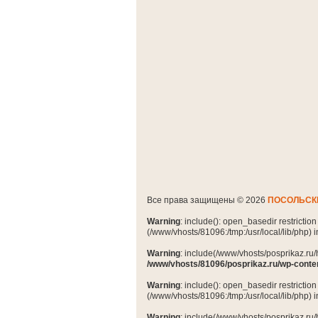
Все права защищены © 2026
ПОСОЛЬСК
Warning
: include(): open_basedir restrictio
(/www/vhosts/81096:/tmp:/usr/local/lib/php) 
Warning
: include(/www/vhosts/posprikaz.ru/
/www/vhosts/81096/posprikaz.ru/wp-conte
Warning
: include(): open_basedir restrictio
(/www/vhosts/81096:/tmp:/usr/local/lib/php) 
Warning
: include(/www/vhosts/posprikaz.ru/