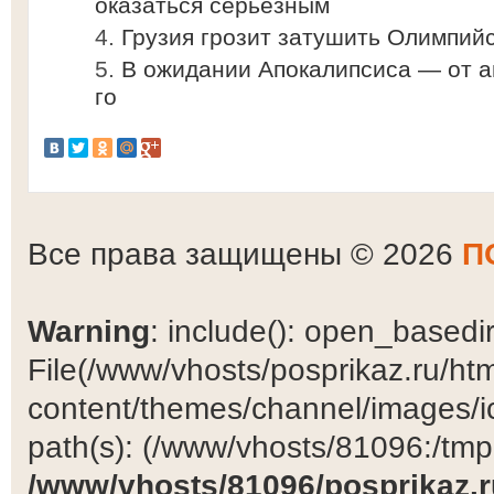
оказаться серьезным
Грузия грозит затушить Олимпийс
В ожидании Апокалипсиса — от ав
го
Все права защищены © 2026
П
Warning
: include(): open_basedir 
File(/www/vhosts/posprikaz.ru/ht
content/themes/channel/images/ic
path(s): (/www/vhosts/81096:/tmp:/
/www/vhosts/81096/posprikaz.r