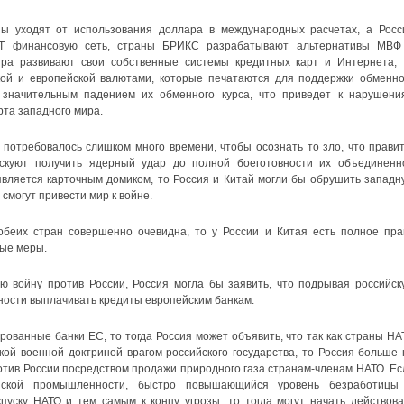
аны уходят от использования доллара в международных расчетах, а Росс
FT финансовую сеть, страны БРИКС разрабатывают альтернативы МВФ
ира развивают свои собственные системы кредитных карт и Интернета, 
кой и европейской валютами, которые печатаются для поддержки обменно
о значительным падением их обменного курса, что приведет к нарушени
та западного мира.
потребовалось слишком много времени, чтобы осознать то зло, что правит
скуют получить ядерный удар до полной боеготовности их объединенн
является карточным домиком, то Россия и Китай могли бы обрушить западн
 смогут привести мир к войне.
обеих стран совершенно очевидна, то у России и Китая есть полное пра
ые меры.
ю войну против России, Россия могла бы заявить, что подрывая российск
ности выплачивать кредиты европейским банкам.
рованные банки ЕС, то тогда Россия может объявить, что так как страны НА
ой военной доктриной врагом российского государства, то Россия больше 
тив России посредством продажи природного газа странам-членам НАТО. Ес
йской промышленности, быстро повышающийся уровень безработицы
пуску НАТО и тем самым к концу угрозы, то тогда могут начать действова