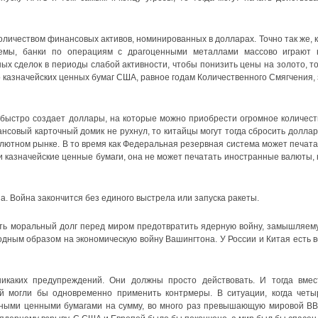
личеством финансовых активов, номинированных в долларах. Точно так же, к
емы, банки по операциям с драгоценными металлами массово играют 
х сделок в периоды слабой активности, чтобы понизить цены на золото, то
 казначейских ценных бумаг США, равное годам Количественного Смягчения, 
быстро создает доллары, на которые можно приобрести огромное количест
нсовый карточный домик не рухнул, то китайцы могут тогда сбросить доллар
алютном рынке. В то время как Федеральная резервная система может печата
 казначейские ценные бумаги, она не может печатать иностранные валюты, 
на. Война закончится без единого выстрела или запуска ракеты.
сть моральный долг перед миром предотвратить ядерную войну, замышляем
одным образом на экономическую войну Вашингтона. У России и Китая есть в
икаких предупреждений. Они должны просто действовать. И тогда вмес
й могли бы одновременно применить контрмеры. В ситуации, когда четы
дными ценными бумагами на сумму, во много раз превышающую мировой ВВ