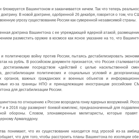
 блокируется Вашингтоном и заканчивается ничем. Так что теперь реальнос
доктрину. В новой доктрине, одобренной 26 декабря, говорится о том, что С
военную угрозу существованию России как суверенной независимой страны.
оенная доктрина Вашингтона с ее упреждающей ядерной атакой, размещени
нием разместить оружие в космосе как ясное указание на то, что Вашингт
 и политическую войну против России, пытаясь дестабилизировать экономи
так на рубль. В российском документе признается, что Россия сталкивается
 достигаемыми посредством «действий с целью насильственной сме
ка, дестабилизации политических и социальных условий и дезорганизац
ых органов, важных гражданских и военных объектов и информационн
уемые из-за границы НПО и принадлежащие иностранцам российские С
гтона для дестабилизации России.
шингтона по отношению к России возродила гонку ядерных вооружений. Росс
 и в 2016 году развернет боевой комплекс, предназначенный для подавлен
тной обороны. Словом, злонамеренные милитаристы, которые правят
дерному Армагеддону.
тва понимают, что их существование находится под угрозой из-за амбиц
ообщает, что для того, чтобы расстроить планы Вашингтона по изоляции обе