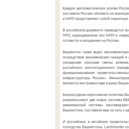
Каждое дипломатическое усилие России
заставила Россию обновить ее военную 
и НАТО представляют собой серьезную 
В российском документе приводится в
ПРО, наращиванием сил НАТО и намере
готовится к нападению на Россию.
Вашингтон также ведет экономическую
посредством экономических санкций и а
западными угрозами смены режима,
российского конституционного поряд
функционирования правительственн
инфраструктуры России». Финансир
являются инструментами в руках Вашин
Безрассудная агрессивная политика Ва
разрабатывает две новые системы МБР
американской системы противораке
Вашингтоне, поставили мир на путь к я
И российское и китайское правительс
господства Вашингтона. Larchmonter с