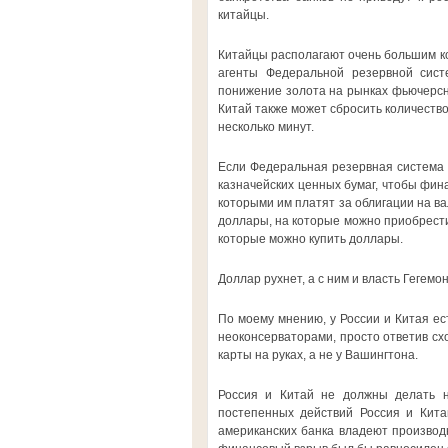
китайцы.
Китайцы располагают очень большим ко
агенты Федеральной резервной сист
понижение золота на рынках фьючерсны
Китай также может сбросить количество
несколько минут.
Если Федеральная резервная система 
казначейских ценных бумаг, чтобы фина
которыми им платят за облигации на в
доллары, на которые можно приобрести
которые можно купить доллары.
Доллар рухнет, а с ним и власть Гегемо
По моему мнению, у России и Китая е
неоконсерваторами, просто ответив сх
карты на руках, а не у Вашингтона.
Россия и Китай не должны делать н
постепенных действий Россия и Кита
американских банка владеют произво