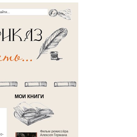
МОИ КНИГИ
Фильм режиссёра
о-
Алексея Германа