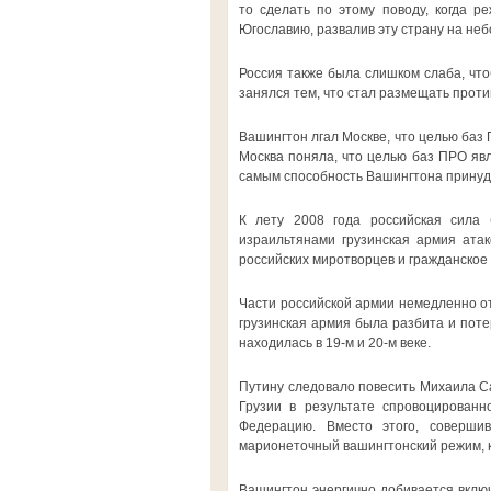
то сделать по этому поводу, когда р
Югославию, развалив эту страну на неб
Россия также была слишком слаба, что
занялся тем, что стал размещать проти
Вашингтон лгал Москве, что целью баз
Москва поняла, что целью баз ПРО явл
самым способность Вашингтона принуди
К лету 2008 года российская сила 
израильтянами грузинская армия ата
российских миротворцев и гражданское
Части российской армии немедленно от
грузинская армия была разбита и потер
находилась в 19-м и 20-м веке.
Путину следовало повесить Михаила С
Грузии в результате спровоцированн
Федерацию. Вместо этого, совершив
марионеточный вашингтонский режим, к
Вашингтон энергично добивается вклю