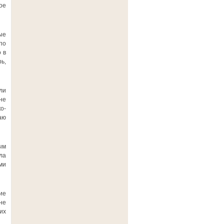
ое
ые
по
 в
ь,
ли
не
о-
аю
ым
ла
ми
ие
не
их