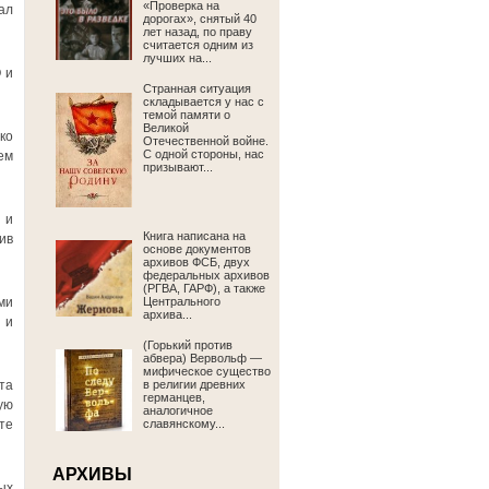
«Проверка на
ал
дорогах», снятый 40
лет назад, по праву
считается одним из
лучших на...
 и
Странная ситуация
складывается у нас с
темой памяти о
Великой
ко
Отечественной войне.
С одной стороны, нас
ем
призывают...
 и
Книга написана на
ив
основе документов
архивов ФСБ, двух
федеральных архивов
(РГВА, ГАРФ), а также
ми
Центрального
архива...
 и
(Горький против
абвера) Вервольф —
мифическое существо
та
в религии древних
германцев,
ую
аналогичное
те
славянскому...
АРХИВЫ
ых