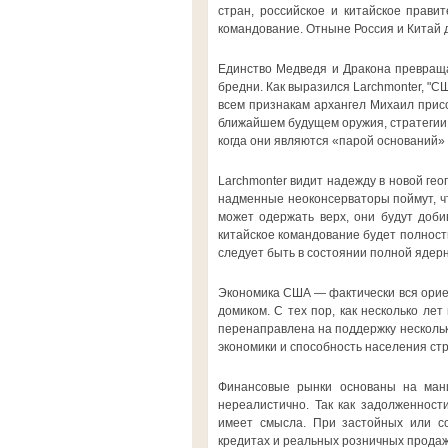
стран, российское и китайское прави
командование. Отныне Россия и Китай 
Единство Медведя и Дракона превращ
бредни. Как выразился Larchmonter, "С
всем признакам архангел Михаил присо
ближайшем будущем оружия, стратегии,
когда они являются «парой оснований» 
Larchmonter видит надежду в новой гео
надменные неоконсерваторы поймут, чт
может одержать верх, они будут доби
китайское командование будет полност
следует быть в состоянии полной ядерн
Экономика США — фактически вся орие
домиком. С тех пор, как несколько ле
перенаправлена на поддержку нескольки
экономики и способность населения стр
Финансовые рынки основаны на мани
нереалистично. Так как задолженност
имеет смысла. При застойных или с
кредитах и реальных розничных прода