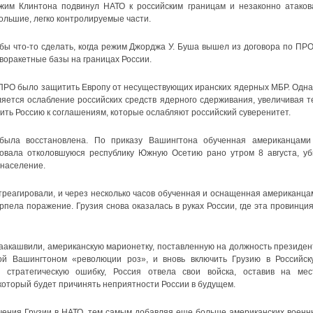
ежим Клинтона подвинул НАТО к российским границам и незаконно атаков
ольшие, легко контролируемые части.
бы что-то сделать, когда режим Джорджа У. Буша вышел из договора по ПРО
воракетные базы на границах России.
 ПРО было защитить Европу от несуществующих иранских ядерных МБР. Одна
яется ослабление российских средств ядерного сдерживания, увеличивая т
ть Россию к соглашениям, которые ослабляют российский суверенитет.
была восстановлена. По приказу Вашингтона обученная американцами
ковала отколовшуюся республику Южную Осетию рано утром 8 августа, уб
 население.
реагировали, и через несколько часов обученная и оснащенная американца
пела поражение. Грузия снова оказалась в руках России, где эта провинция
аакашвили, американскую марионетку, поставленную на должность президен
ой Вашингтоном «революции роз», и вновь включить Грузию в Российск
 стратегическую ошибку, Россия отвела свои войска, оставив на мес
оторый будет причинять неприятности России в будущем.
чения Грузии в НАТО, тем самым добавляя еще больше американских военн