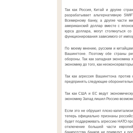
Так как Россия, Китай и другие стр
разрабатывает альтернативную SWI
Всемирному банку, а другие части м
американский доллар вместе с японс
курса доллара, могут столкнуться с
функционирования зависимого от импор
По моему мнению, русским и китайцам 
Вашингтоне. Поэтому обе страны ри
обороны. Так как западная экономика 
экономику до того, как неоконсерваторы
Так как агрессия Вашингтона против 
предпринять следующие оборонительн
Так как США и ЕС ведут экономическу
экономику Запад лишил Россию возмож
Если это не обрушит плохо капитализи
теперь официально признаны российск
будет поддерживать агрессию НАТО про
отключение большей части европе
банкротства банков не приведут к рос