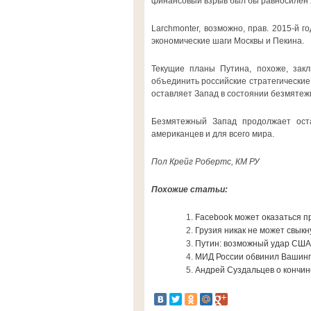
финансовый взрыв был бы равносилен я
Larchmonter, возможно, прав. 2015-й 
экономические шаги Москвы и Пекина.
Текущие планы Путина, похоже, закл
объединить российские стратегические
оставляет Запад в состоянии безмятеж
Безмятежный Запад продолжает оста
американцев и для всего мира.
Пол Крейг Робертс, КМ РУ
Похожие статьи:
Facebook может оказаться п
Грузия никак не может свыкн
Путин: возможный удар США
МИД России обвинил Вашингт
Андрей Суздальцев о кончин