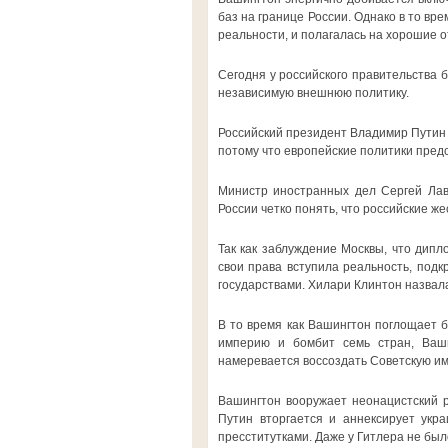
баз на границе России. Однако в то вре
реальности, и полагалась на хорошие о
Сегодня у российского правительства 
независимую внешнюю политику.
Российский президент Владимир Путин 
потому что европейские политики пред
Министр иностранных дел Сергей Лав
России четко понять, что российские ж
Так как заблуждение Москвы, что дип
свои права вступила реальность, под
государствами. Хилари Клинтон назвал
В то время как Вашингтон поглощает 
империю и бомбит семь стран, Ваши
намеревается воссоздать Советскую и
Вашингтон вооружает неонацистский р
Путин вторгается и аннексирует укр
пресститутками. Даже у Гитлера не бы