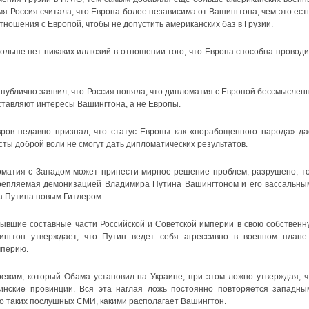
мя Россия считала, что Европа более независима от Вашингтона, чем это есть
тношения с Европой, чтобы не допустить американских баз в Грузии.
больше нет никаких иллюзий в отношении того, что Европа способна проводи
публично заявил, что Россия поняла, что дипломатия с Европой бессмысленн
ставляют интересы Вашингтона, а не Европы.
ров недавно признал, что статус Европы как «порабощенного народа» да
есты доброй воли не смогут дать дипломатических результатов.
ломатия с Западом может принести мирное решение проблем, разрушено, то
крепляемая демонизацией Владимира Путина Вашингтоном и его вассальны
а Путина новым Гитлером.
бывшие составные части Российской и Советской империи в свою собственн
нгтон утверждает, что Путин ведет себя агрессивно в военном плане
мперию.
ежим, который Обама установил на Украине, при этом ложно утверждая, ч
аинские провинции. Вся эта наглая ложь постоянно повторяется западны
ло таких послушных СМИ, какими располагает Вашингтон.