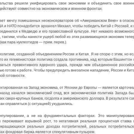
тельства решили унифицировать свои экономики и объединить свое военн
действуют совместно на экономическом и военном фронтах.
ает мечту помешанных неоконсерваторов об «Американском Веке» в опасн
ША и НАТО понадобится архангел Михаил, чтобы победить Китай с Россией, и 
единился к Медведю и его православной культуре. Нет никакого возможного
 тактики, чтобы нанести ущерб любой из этих развивающихся экономик тепер
(как пара нуклеотидов — прим. перев.).
политике, созданной объединением России и Китая. Я не спорю с этим, но ес
о их гегемонистская политика создала противника, над которым Вашингтон 
ваться превентивного ядерного удара, прежде чем объединенное российск
ью готово к работе. Чтобы предупредить внезапное нападение, России и Кит
ой готовности.
нтированная на Запад экономика, от Японии до Европы — является карточн
т назад начался экономический спад, вся экономическая политика Запада бы
х сверх-крупных банков, госдолга и американского доллара. В результате са
ан справляться (с ситуацией) ухудшились.
пулировании, а не на фундаментальных факторах. Это манипулирован
и переживают взрывной рост, то негативная реальная процентная ставка 
окращающихся реальных доходах потребителей, реальных потребительск
жах фондовая биржа является спекулятивным пузырем.