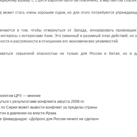
дерному взрыву. С США и Европой было бы покончено, а мир был бы спасен
год может стать очень хорошим годом, но для этого потребуются упреждающ
ючаются в том, чтобы отвернуться от Запада, игнорировать провокации
 интересы с интересами Азии. Это гуманный и разумный план действий, но э
ности и рассеянности в отношении его экономических уязвимостей.
ваться серьезной опасностью не только для России и Китая, но и д
роектом ЦРУ, — мнение
уться с результатами конфликта августа 2008-го
 по Сирии может вывести конфликт за пределы страны
он в давлении на власти Ирака
е Шеварднадзе: «Доброго для России ничего не сделал»