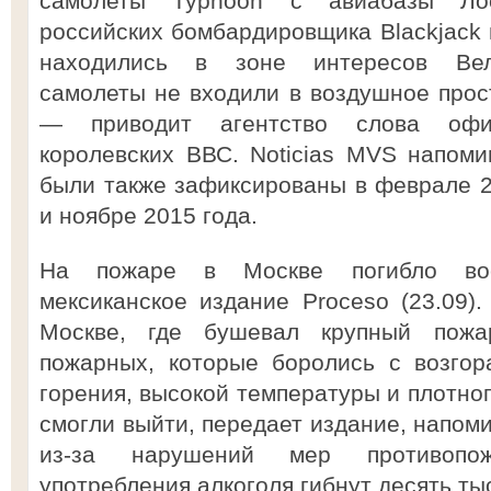
самолеты Typhoon с авиабазы Лос
российских бомбардировщика Blackjack 
находились в зоне интересов Вели
самолеты не входили в воздушное прос
— приводит агентство слова офиц
королевских ВВС. Noticias MVS напоми
были также зафиксированы в феврале 20
и ноябре 2015 года.
На пожаре в Москве погибло вос
мексиканское издание Proceso (23.09)
Москве, где бушевал крупный пожа
пожарных, которые боролись с возгор
горения, высокой температуры и плотно
смогли выйти, передает издание, напоми
из-за нарушений мер противопо
употребления алкоголя гибнут десять ты