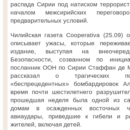
распада Сирии под натиском террорист
началом межсирийских перегово
предварительных условий.
Чилийская газета Cooperativa (25.09)
описывает ужасы, которые переживае
издание, выступая на внеочере
Безопасности, созванном по иници
посланник ООН по Сирии Стаффан де Мис
рассказал о трагических пос
«беспрецедентных» бомбардировок Ал
время почти шестилетнего разрушите
прошедшая неделя была одной из с
домам в осажденных восточных ча
авиаудары, приведшие к гибели и р
жителей, включая детей.