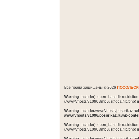
Все права защищены © 2026
ПОСОЛЬСК
Warning
: include(): open_basedir restrictio
(/www/vhosts/81096:/tmp:/usr/local/lib/php) 
Warning
: include(/www/vhosts/posprikaz.ru/
/www/vhosts/81096/posprikaz.ru/wp-conte
Warning
: include(): open_basedir restrictio
(/www/vhosts/81096:/tmp:/usr/local/lib/php) 
Warning
: include(/www/vhosts/posprikaz.ru/