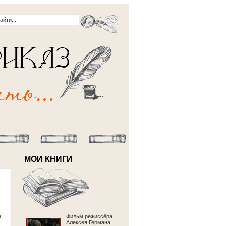
МОИ КНИГИ
о
Фильм режиссёра
Алексея Германа