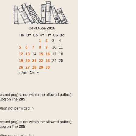
Сентябрь 2016
Пн
Вт
Ср
Чт
Пт
Сб
Вс
1
2
3
4
5
6
7
8
9
10
11
12
13
14
15
16
17
18
19
20
21
22
23
24
25
26
27
28
29
30
« Авг
Окт »
ns/mi.png) is not within the allowed path(s):
.jpg
on line
285
tion not permitted in
ns/mi.png) is not within the allowed path(s):
.jpg
on line
285
tion not permitted in