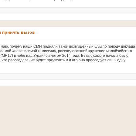
 принять вызов
имаю, почему наши СМИ подняли такой возмущённый шум по поводу доклада
ваемой «независимой комиссии», расследовавшей крушение малайзийского
 (МН17) в небе над Украиной летом 2014 года. Ведь с самого начала было
, что расследование будет предвзятым и что оно преследует лишь одну