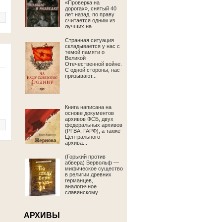
«Проверка на
дорогах», снятый 40
лет назад, по праву
считается одним из
лучших на...
Странная ситуация
складывается у нас с
темой памяти о
Великой
Отечественной войне.
С одной стороны, нас
призывают...
Книга написана на
основе документов
архивов ФСБ, двух
федеральных архивов
(РГВА, ГАРФ), а также
Центрального
архива...
(Горький против
абвера) Вервольф —
мифическое существо
в религии древних
германцев,
аналогичное
славянскому...
АРХИВЫ