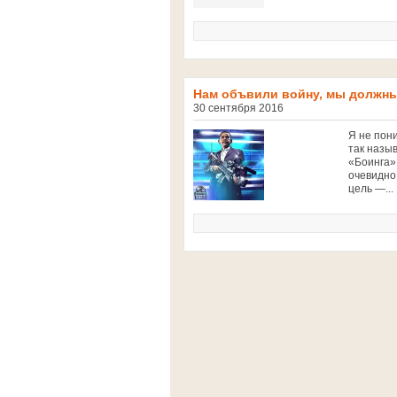
Нам объвили войну, мы должны
30 сентября 2016
Я не пон
так назы
«Боинга»
очевидно
цель —...