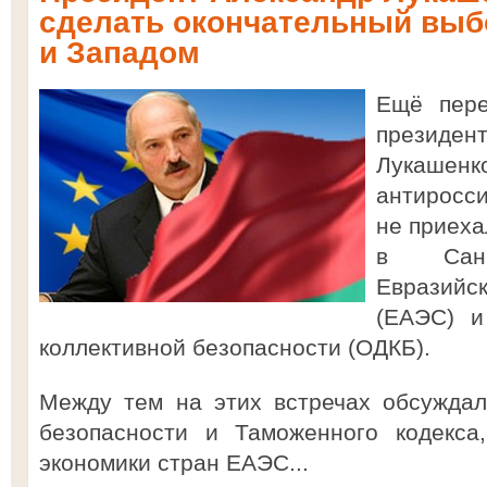
сделать окончательный выб
и Западом
Ещё пер
президен
Лукашен
антиросси
не приеха
в Санк
Евразийс
(ЕАЭС) и
коллективной безопасности (ОДКБ).
Между тем на этих встречах обсужда
безопасности и Таможенного кодекса
экономики стран ЕАЭС...