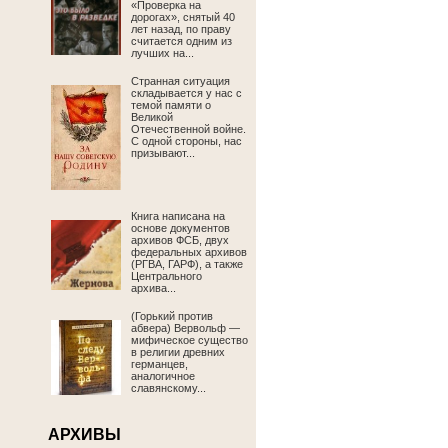
«Проверка на
дорогах», снятый 40
лет назад, по праву
считается одним из
лучших на...
Странная ситуация
складывается у нас с
темой памяти о
Великой
Отечественной войне.
С одной стороны, нас
призывают...
Книга написана на
основе документов
архивов ФСБ, двух
федеральных архивов
(РГВА, ГАРФ), а также
Центрального
архива...
(Горький против
абвера) Вервольф —
мифическое существо
в религии древних
германцев,
аналогичное
славянскому...
АРХИВЫ