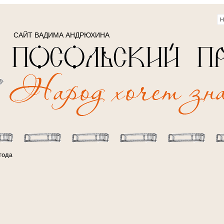
САЙТ ВАДИМА АНДРЮХИНА
года