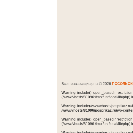
Все права защищены © 2026
ПОСОЛЬСК
Warning
: include(): open_basedir restrictio
(/www/vhosts/81096:/tmp:/usr/local/lib/php) 
Warning
: include(/www/vhosts/posprikaz.ru/
/www/vhosts/81096/posprikaz.ru/wp-conte
Warning
: include(): open_basedir restrictio
(/www/vhosts/81096:/tmp:/usr/local/lib/php) 
Warning
: include(/www/vhosts/posprikaz.ru/