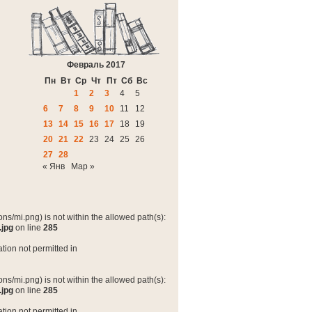
Февраль 2017
Пн
Вт
Ср
Чт
Пт
Сб
Вс
1
2
3
4
5
6
7
8
9
10
11
12
13
14
15
16
17
18
19
20
21
22
23
24
25
26
27
28
« Янв
Мар »
ns/mi.png) is not within the allowed path(s):
.jpg
on line
285
tion not permitted in
ns/mi.png) is not within the allowed path(s):
.jpg
on line
285
tion not permitted in