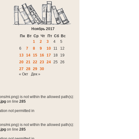
Ноябрь 2017
Пн
Вт
Ср
Чт
Пт
Сб
Вс
1
2
3
4
5
6
7
8
9
10
11
12
13
14
15
16
17
18
19
20
21
22
23
24
25
26
27
28
29
30
« Окт
Дек »
ns/mi.png) is not within the allowed path(s):
.jpg
on line
285
tion not permitted in
ns/mi.png) is not within the allowed path(s):
.jpg
on line
285
tion not permitted in