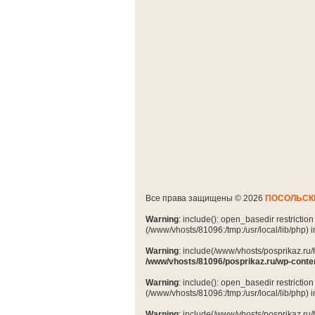
Все права защищены © 2026
ПОСОЛЬСК
Warning
: include(): open_basedir restrictio
(/www/vhosts/81096:/tmp:/usr/local/lib/php) 
Warning
: include(/www/vhosts/posprikaz.ru/
/www/vhosts/81096/posprikaz.ru/wp-conte
Warning
: include(): open_basedir restrictio
(/www/vhosts/81096:/tmp:/usr/local/lib/php) 
Warning
: include(/www/vhosts/posprikaz.ru/