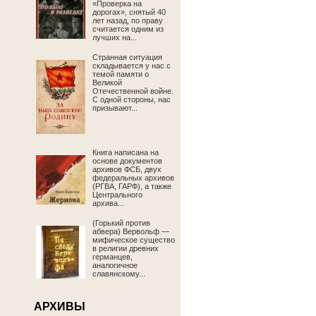
«Проверка на
дорогах», снятый 40
лет назад, по праву
считается одним из
лучших на...
Странная ситуация
складывается у нас с
темой памяти о
Великой
Отечественной войне.
С одной стороны, нас
призывают...
Книга написана на
основе документов
архивов ФСБ, двух
федеральных архивов
(РГВА, ГАРФ), а также
Центрального
архива...
(Горький против
абвера) Вервольф —
мифическое существо
в религии древних
германцев,
аналогичное
славянскому...
АРХИВЫ