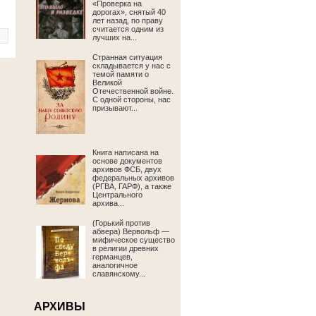
«Проверка на
дорогах», снятый 40
лет назад, по праву
считается одним из
лучших на...
Странная ситуация
складывается у нас с
темой памяти о
Великой
Отечественной войне.
С одной стороны, нас
призывают...
Книга написана на
основе документов
архивов ФСБ, двух
федеральных архивов
(РГВА, ГАРФ), а также
Центрального
архива...
(Горький против
абвера) Вервольф —
мифическое существо
в религии древних
германцев,
аналогичное
славянскому...
АРХИВЫ