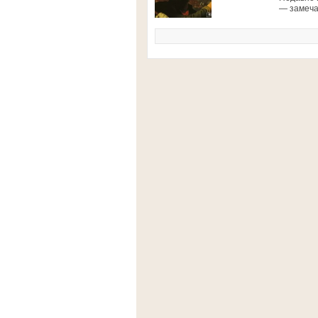
— замеча