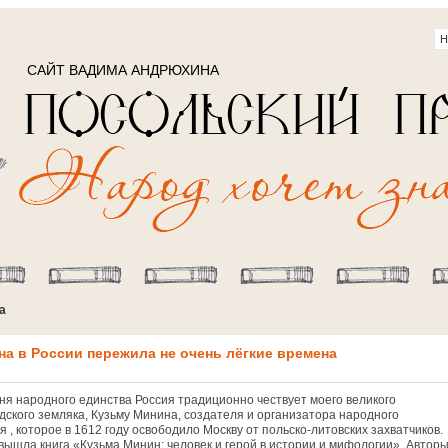
САЙТ ВАДИМА АНДРЮХИНА
а
а в России пережила не очень лёгкие времена
Дня народного единства Россия традиционно чествует моего великого
дского земляка, Кузьму Минина, создателя и организатора народного
 , которое в 1612 году освободило Москву от польско-литовских захватчиков.
вышла книга «Кузьма Минин: человек и герой в истории и мифологии». Автор