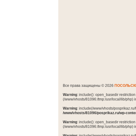
Все права защищены © 2026
ПОСОЛЬСК
Warning
: include(): open_basedir restrictio
(/www/vhosts/81096:/tmp:/usr/local/lib/php) 
Warning
: include(/www/vhosts/posprikaz.ru/
/www/vhosts/81096/posprikaz.ru/wp-conte
Warning
: include(): open_basedir restrictio
(/www/vhosts/81096:/tmp:/usr/local/lib/php) 
Warning
: include(/www/vhosts/posprikaz.ru/