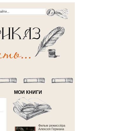
МОИ КНИГИ
Фильм режиссёра
Алексея Германа
ы