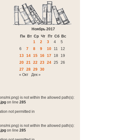
Ноябрь 2017
Пн
Вт
Ср
Чт
Пт
Сб
Вс
1
2
3
4
5
6
7
8
9
10
11
12
13
14
15
16
17
18
19
20
21
22
23
24
25
26
27
28
29
30
« Окт
Дек »
ns/mi.png) is not within the allowed path(s):
.jpg
on line
285
tion not permitted in
ns/mi.png) is not within the allowed path(s):
.jpg
on line
285
tion not permitted in