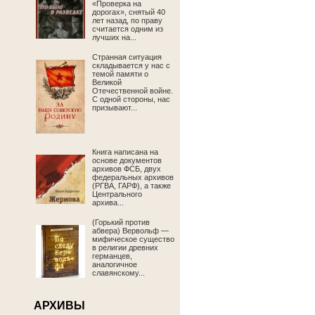
«Проверка на
дорогах», снятый 40
лет назад, по праву
считается одним из
лучших на...
Странная ситуация
складывается у нас с
темой памяти о
Великой
Отечественной войне.
С одной стороны, нас
призывают...
Книга написана на
основе документов
архивов ФСБ, двух
федеральных архивов
(РГВА, ГАРФ), а также
Центрального
архива...
(Горький против
абвера) Вервольф —
мифическое существо
в религии древних
германцев,
аналогичное
славянскому...
АРХИВЫ