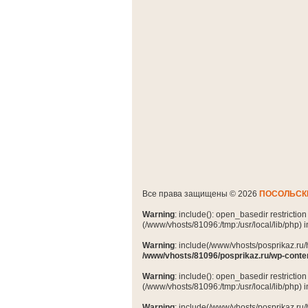
Все права защищены © 2026
ПОСОЛЬСК
Warning
: include(): open_basedir restrictio
(/www/vhosts/81096:/tmp:/usr/local/lib/php) 
Warning
: include(/www/vhosts/posprikaz.ru/
/www/vhosts/81096/posprikaz.ru/wp-conte
Warning
: include(): open_basedir restrictio
(/www/vhosts/81096:/tmp:/usr/local/lib/php) 
Warning
: include(/www/vhosts/posprikaz.ru/