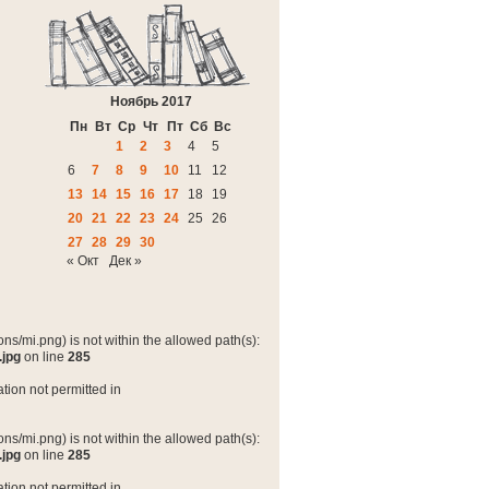
Ноябрь 2017
Пн
Вт
Ср
Чт
Пт
Сб
Вс
1
2
3
4
5
6
7
8
9
10
11
12
13
14
15
16
17
18
19
20
21
22
23
24
25
26
27
28
29
30
« Окт
Дек »
ns/mi.png) is not within the allowed path(s):
.jpg
on line
285
tion not permitted in
ns/mi.png) is not within the allowed path(s):
.jpg
on line
285
tion not permitted in