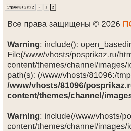
Страница 2 из 2
«
1
2
Все права защищены © 2026
П
Warning
: include(): open_basedir 
File(/www/vhosts/posprikaz.ru/ht
content/themes/channel/images/ic
path(s): (/www/vhosts/81096:/tmp:/
/www/vhosts/81096/posprikaz.r
content/themes/channel/images
Warning
: include(/www/vhosts/po
content/themes/channel/images/ic