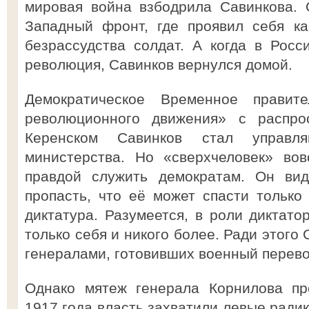
мировая война взбодрила Савинкова.
Западный фронт, где проявил себя к
безрассудства солдат. А когда в Рос
революция, Савинков вернулся домой.
Демократическое Временное правите
революционного движения» с распро
Керенском Савинков стал управл
министерства. Но «сверхчеловек» во
правдой служить демократам. Он вид
пропасть, что её может спасти только 
диктатура. Разумеется, в роли диктато
только себя и никого более. Ради этого 
генералами, готовивших военный перев
Однако мятеж генерала Корнилова про
1917 года власть захватили левые ради