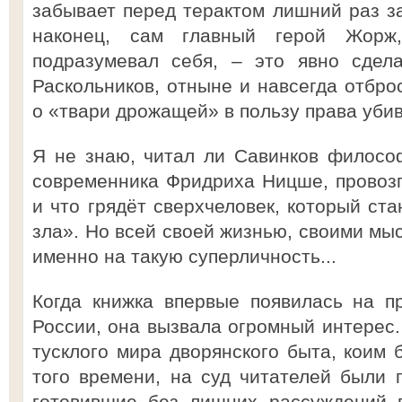
забывает перед терактом лишний раз за
наконец, сам главный герой Жорж
подразумевал себя, – это явно сдел
Раскольников, отныне и навсегда отб
о «твари дрожащей» в пользу права уби
Я не знаю, читал ли Савинков филосо
современника Фридриха Ницше, провозг
и что грядёт сверхчеловек, который ста
зла». Но всей своей жизнью, своими мы
именно на такую суперличность...
Когда книжка впервые появилась на п
России, она вызвала огромный интерес.
тусклого мира дворянского быта, коим
того времени, на суд читателей были 
готовившие без лишних рассуждений п