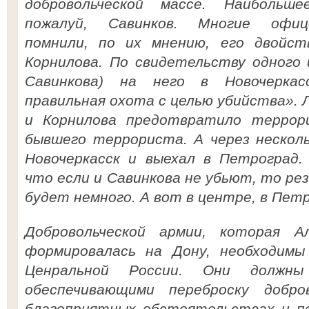
добровольческой массе. Наибольше
пожалуй, Савинков. Многие офиц
помнили, по их мнению, его двойст
Корнилова. По свидетельству одного 
Савинкова) на него в Новочеркас
правильная охота с целью убийства». 
и Корнилова предотвратило террор
бывшего террориста. А через несколь
Новочеркасск и выехал в Петроград. 
что если и Савинкова не убьют, то рез
будет немного. А вот в центре, в Пет
Добровольческой армии, которая А
формировалась на Дону, необходим
Ценральной России. Они должн
обеспечивающими переброску добр
благоприятных обстоятельствах и п