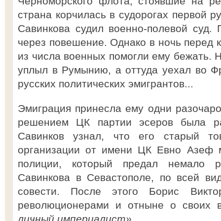
Черноморского флота, стоявшие на ре
страна корчилась в судорогах первой р
Савинкова судил военно-полевой суд. 
через повешение. Однако в ночь перед 
из числа военных помогли ему бежать. 
уплыл в Румынию, а оттуда уехал во Ф
русских политических эмигрантов...
Эмиграция принесла ему одни разочаро
решением ЦК партии эсеров была р
Савинков узнал, что его старый т
организации от имени ЦК Евно Азеф м
полиции, который предал немало 
Савинкова в Севастополе, по всей ви
совести. После этого Борис Викто
революционерами и отныне о своих в
личный империалист»
.