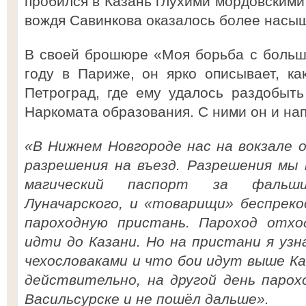
пробился в Казань глухими мордовскими
вождя Савинкова оказалось более насы
В своей брошюре «Моя борьба с больш
году в Париже, он ярко описывает, к
Петроград, где ему удалось раздобыт
Наркомата образования. С ними он и нап
«В Нижнем Новгороде нас на вокзале 
разрешения на въезд. Разрешения мы 
магический паспорт за фальши
Луначарского, и «товарищи» беспреко
пароходную пристань. Пароход отх
идти до Казани. Но на пристани я узн
чехословаками и что бои идут выше Каз
действительно, на другой день парох
Васильсурске и не пошёл дальше».