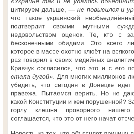
«Украине так и не удалось объединит
цитируем дальше, —
не повысился и ур
что такое украинский необъединённ
подтвердит своими мутными сужд
недовольством оценок. Те, кто с 
бесконечными обидами. Это всего ли
которое в массе охотно клюёт на всяког
раз говорил в своих медийных аналитич
Кравчук согласился, что это и с его 
стала дугой»
. Для многих миллионов л
убедить, что сегодня в Донецке идет
правежа. Пытаемся верить. Но не даю
какой Конституции и кем порушенной? За
горлу клешня проворного нашего
соглашается, что это от него начат отсч
Новость из тех, что объясняет причину 