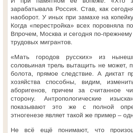
И при памятном ее вопеже: «Хто з
зарабатывала Россия. Став, как сегодн
наоборот. У иных при замахе на копейк
Когда «перестройка» всех поровняла по
Впрочем, Москва и сегодня по-прежнему 
трудовых мигрантов.
«Мать городов русских» из нынеш
соловьиная трель вытащить не может, п
болота, прямое следствие. А диктат 
хозяйства способны, видим, измен
аборигенов, причем за считанное ч
сторону. Антропологические изыс
показывают это же с полной опре
этногенезе являет такой же пример – одн
Не всё ещё понимают, что произо