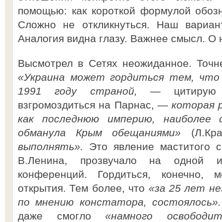
помощью: как короткой формулой обоз
Сложно не откликнуться. Наш вариан
Аналогия видна глазу. Важнее смысл. О
Высмотрел в Сетях неожиданное. Точне
«Украина может гордиться тем, что 
1991 году страной,
— цитирую 
взгромоздиться на Парнас, —
которая 
как последнюю империю, наиболее 
обманула Крым обещаниями»
(Л.Кр
выполнять».
Это явление маститого с
В.Ленина, прозвучало на одной и
конференций. Гордиться, конечно, 
открытия. Тем более, что
«за 25 лет не
по мнению констатора, состоялось».
даже смогло
«намного освобод