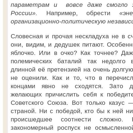
параметрам и вовсе даже смогло 
России».
Например, обрести
«эн
организационно-политическую незави
Словесная и прочая нескладуха не в с
они, видим, и дедушек питают. Особенно
яблочко. Или в очко? Как точнее? Даж
полемических баталий так недолго в
длинной её претензией на очень долгую
не оценили. Как и то, что в перечис
концами явно не сходятся. Зато д
желающих причислить себя к победит
Советского Союза. Вот только казус 
страной. Ни с победой, кто бы к ней н
происшедшее соотнести сложно.
закономерный роспуск не осмысленно