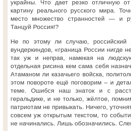
украйны. Что дает резко отличную о
картину реального русского мира. Точ
место множество странностей — и ру
Танцуй Россия!?
Не по этому ли случаю, российский 
вундеркиндов, «граница России нигде н
так уж и неправ, намекая на людску
отдельная рисина кем сама себя назнач
Атаманом ли казачьего войска, политол
этом повороте ещё поговорим – и детал
теме. Ошибся наш знаток и с расст
геральдике, и не только, жёлтое, помни
патриотам не привыкать. Ничего, уточня
совсем уж открытым текстом, то событи
не начинались. Лишь обозначились. Слег