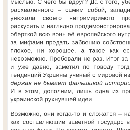
мыслью. С чего бы вдруг? Да с того, уб
расхваленного – самим собой, западн
унюхала своего непримиримого про
раскусить и наглядно продемонстрирова
оберткой всю вонь её европейского нутр
за мифами предать забвению собствен
плохое, ни хорошее, а такое как ес
невозможно. Пробовали не раз. Итог за 
и уже давно, заметил по поводу тог
тенденций Украины ученый с мировой и
держав не бывает фальшивой истори
И в этом, дополним, лишь одна из пр
украинской рухнувшей идеи.
Возможно, они когда-то и сложатся – на
как составляющие заветной государст
реально были. На зависть многим. Шапк