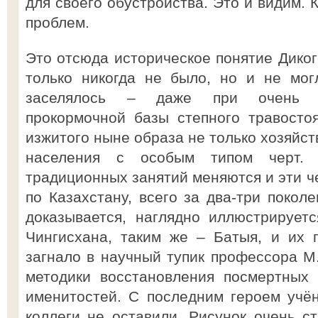
для своего обустройства. Это и видим. 
проблем.
Это отсюда историческое понятие Диког
только никогда не было, но и не мог
заселялось – даже при очень н
прокормочной базы степного травосто
изжитого ныне образа не только хозяйст
населения с особым типом черт. 
традиционных занятий меняются и эти че
по Казахстану, всего за два-три покол
доказывается, наглядно иллюстрирует
Чингисхана, таким же – Батыя, и их 
загнало в научный тупик профессора М.
методики восстановления посмертных
именитостей. С последним героем учё
коллеги не оставили. Рисунок очень ст