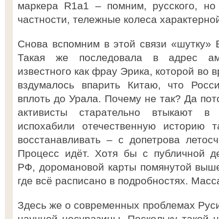
маркера R1a1 – помним, русского, но
частности, тележные колеса характерной
Снова вспомним в этой связи «шутку» В
Такая же последовала в адрес аме
известного как фрау Эрика, которой во 
вздумалось впарить Китаю, что Росс
вплоть до Урала. Почему не так? Да пот
активисты старательно втыкают в 
испохабили отечественную историю т
восстанавливать – с допетрова летос
Процесс идёт. Хотя бы с публичной д
РФ, доромановой карты помянутой выше
где всё расписано в подробностях. Масс
Здесь же о современных проблемах Руси
научной несуразицы. Поскольку такой н