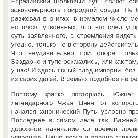
Евразийский Шёлковый путь являет со
закономерность природной среды. Не б
разжевал в книгах, в немалом числе м
но плохо усвоенных, что это след упо
суть заявленного, а стремления видеть
угодно, только не в сторону действител
Что неудивительно при опоре толь
Бездарно и тупо оскакались, или как там
у нас! И здесь явный след империи, бе
из своих детей. В семьях подобное не ре
Поэтому кратко повторюсь. Южная
легендарного Чжан Цяня, от которог
начался канонический Путь, условно пр
Последнее в самом деле так. Важней
дорожное начинание со времен древн
удвоению. Чаще всего в военно-стратег