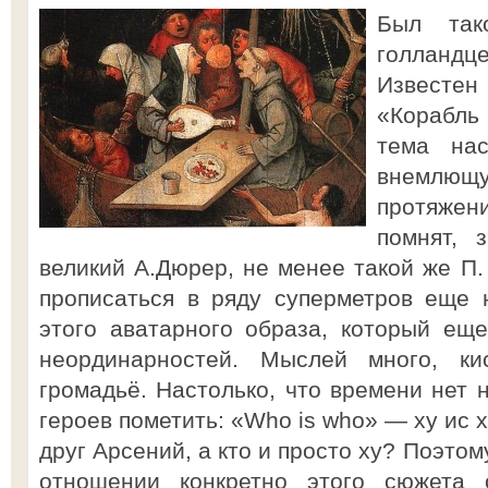
Был так
голлан
Известен
«Корабль 
тема нас
внемлю
протяже
помнят, 
великий А.Дюрер, не менее такой же П. 
прописаться в ряду суперметров еще 
этого аватарного образа, который еще
неординарностей. Мыслей много, ки
громадьё. Настолько, что времени нет 
героев пометить: «Who is who» — ху ис 
друг Арсений, а кто и просто ху? Поэто
отношении конкретно этого сюжета 