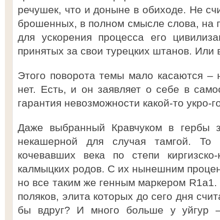
речушек, что и доныне в обиходе. Не сч
брошенных, в полном смысле слова, на
для ускорения процесса его цивилиза
принятых за свои турецких штанов. Или 
Этого поворота темы мало касаются – н
нет. Есть, и он заявляет о себе в сам
гарантия невозможности какой-то укро-г
Даже выбранный Кравчуком в гербы зн
некашерной для случая тамгой. То 
кочевавших века по степи киргизско-
калмыцких родов. С их нынешним процент
но все таким же генным маркером R1a1. 
поляков, элита которых до сего дня счи
бы вдруг? И много больше у уйгур 