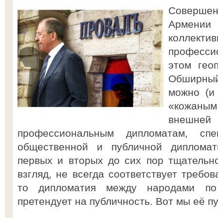
Совершенн
Армени
коллек
професс
этом гео
Обширный
можно (и
«кожан
внеш
профессиональным дипломатам, спе
общественной и публичной дипломат
первых и вторых до сих пор тщательно
взгляд, не всегда соответствует требо
то дипломатия между народами по
претендует на публичность. Вот мы её п