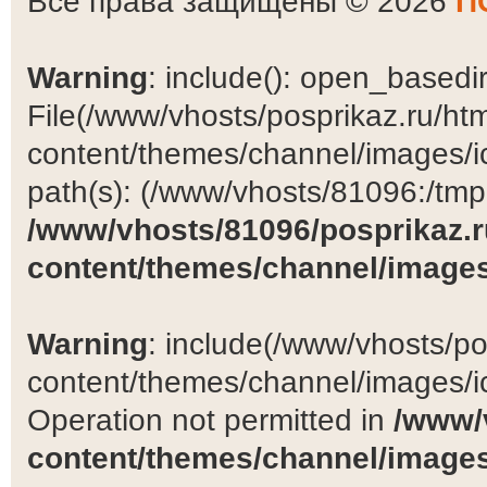
Все права защищены © 2026
П
Warning
: include(): open_basedir 
File(/www/vhosts/posprikaz.ru/ht
content/themes/channel/images/ic
path(s): (/www/vhosts/81096:/tmp:/
/www/vhosts/81096/posprikaz.r
content/themes/channel/images
Warning
: include(/www/vhosts/po
content/themes/channel/images/ic
Operation not permitted in
/www/
content/themes/channel/images