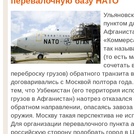
перевалочную базу НАТО
Ульяновск
пунктом д
Афганиста
«Коммерса
так назыв
(то есть 
сочетать
переброску грузов) обратного транзита 
договаривались с Москвой полтора года
тем, что Узбекистан (его территория исп
грузов в Афганистан) наотрез отказался 
обратном направлении, опасаясь завоза 
оружия. Москву такая перспектива не ис
Для организации перевалочного пункта 
российскую сторону подобрать город в 