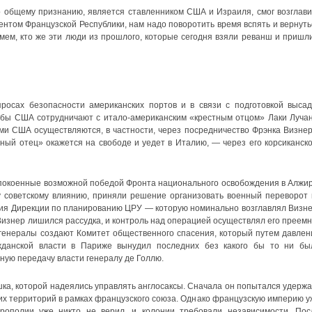
по общему признанию, является ставленником США и Израиля, смог возглави
ентом Французской Республики, нам надо поворотить время вспять и вернуть
ймем, кто же эти люди из прошлого, которые сегодня взяли реванш и пришли
росах безопасности американских портов и в связи с подготовкой высад
бы США сотрудничают с итало-американским «крестным отцом» Лаки Лучан
ми США осуществляются, в частности, через посредничество Фрэнка Визнер
тный отец» окажется на свободе и уедет в Италию, — через его корсиканско
покоенные возможной победой Фронта национального освобождения в Алжир
 советскому влиянию, приняли решение организовать военный переворот 
ия Дирекции по планированию ЦРУ — которую номинально возглавлял Визне
Визнер лишился рассудка, и контроль над операцией осуществлял его преемн
генералы создают Комитет общественного спасения, который путем давлен
жданской власти в Париже вынудил последних без какого бы то ни бы
ную передачу власти генералу де Голлю.
шка, которой надеялись управлять англосаксы. Сначала он попытался удержа
х территорий в рамках французского союза. Однако французскую империю у
рополии уже никто не верил, и колонии требовали независимости. Пос