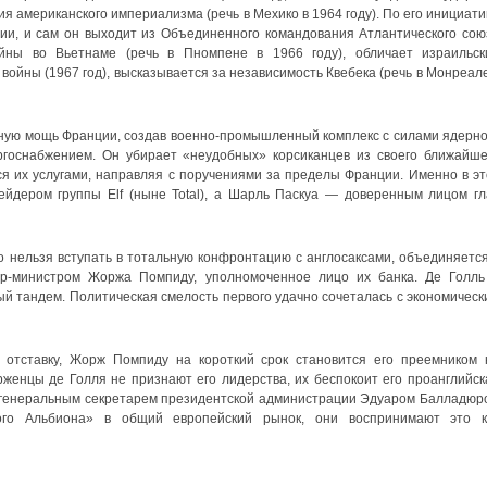
я американского империализма (речь в Мехико в 1964 году). По его инициати
и, и сам он выходит из Объединенного командования Атлантического сою
ойны во Вьетнаме (речь в Пномпене в 1966 году), обличает израильск
ойны (1967 год), высказывается за независимость Квебека (речь в Монреале
нную мощь Франции, создав военно-промышленный комплекс с силами ядерно
ргоснабжением. Он убирает «неудобных» корсиканцев из своего ближайше
я их услугами, направляя с поручениями за пределы Франции. Именно в эт
йдером группы Elf (ныне Total), а Шарль Паскуа — доверенным лицом гл
то нельзя вступать в тотальную конфронтацию с англосаксами, объединяется
ер-министром Жоржа Помпиду, уполномоченное лицо их банка. Де Голль
 тандем. Политическая смелость первого удачно сочеталась с экономическ
в отставку, Жорж Помпиду на короткий срок становится его преемником 
женцы де Голля не признают его лидерства, их беспокоит его проанглийск
с генеральным секретарем президентской администрации Эдуаром Балладюр
ого Альбиона» в общий европейский рынок, они воспринимают это к