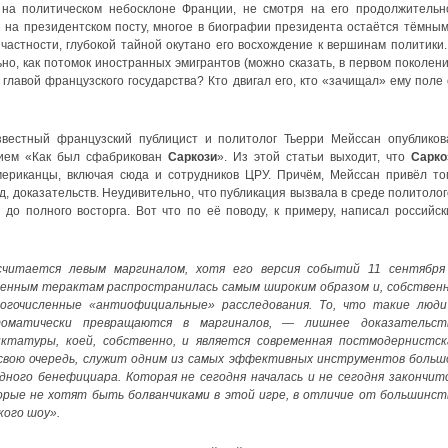
 на политическом небосклоне Франции, не смотря на его продолжительн
 на президентском посту, многое в биографии президента остаётся тёмным
частности, глубокой тайной окутано его восхождение к вершинам политики.
но, как потомок иностранных эмигрантов (можно сказать, в первом поколени
 главой французского государства? Кто двигал его, кто «зачищал» ему поле 
вестный французский публицист и политолог Тьерри Мейссан опубликов
нием «Как был сфабрикован
Саркози
». Из этой статьи выходит, что
Сарко
мериканцы, включая сюда и сотрудников ЦРУ. Причём, Мейссан привёл то
, доказательств. Неудивительно, что публикация вызвала в среде политолог
до полного восторга. Вот что по её поводу, к примеру, написал российск
читается левым маргиналом, хотя его версия событий 11 сентября
енным терактам распространилась самым широким образом и, собственн
огочисленные «антиофициальные» расследования. То, что такие люди
томатически превращаются в маргиналов, — лишнее доказательст
татуры, коей, собственно, и является современная постмодернистск
 свою очередь, служит одним из самых эффективных инструментов больш
ного бенефициара. Которая не сегодня началась и не сегодня закончитс
рые не хотят быть болванчиками в этой игре, в отличие от большинст
ого шоу».