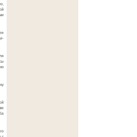
о,
ой
ми
ее
е-
ля
сы
ою
ку
ой
ве
ба
го
 с