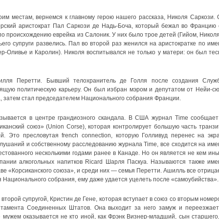
воим местам, вернемся к главному герою нашего рассказа, Николя Саркози. 
герский аристократ Пал Саркози де Надь-Боча, который бежал во Францию 
о происхождению еврейка из Салоник. У них было трое детей (Гийом, Николя
ьего супруги развелись. Пал во второй раз женился на аристократке по име
ер-Оливье и Каролин). Николя воспитывался не только у матери: он был тес
илля Перетти. Бывший телохранитель де Голля после создания Служ
ящую политическую карьеру. Он был избран мэром и депутатом от Нейи-сю
а, затем стал председателем Национального собрания Франции.
азывается в центре грандиозного скандала. В США журнал Time сообщает
канский союз» (Union Corse), которая контролирует большую часть транзи
. Это пресловутая french connection, которую Голливуд перенес на экра
лушаний и собственному расследованию журнала Time, все сходится на име
стованного несколькими годами ранее в Канаде. Но он является не кем ины
пании алкогольных напитков Ricard Шарля Паскуа. Называются также име
аве «Корсиканского союза», и среди них — семья Перетти. Ашилль все отрицае
я Национального собрания, ему даже удается уцелеть после «самоубийства».
 второй супругой, Кристин де Гене, которая вступает в союз со вторым номер
тамента Соединенных Штатов. Она выходит за него замуж и переезжает
ее мужем оказывается не кто иной, как Фрэнк Визнер-младший, сын старшего,