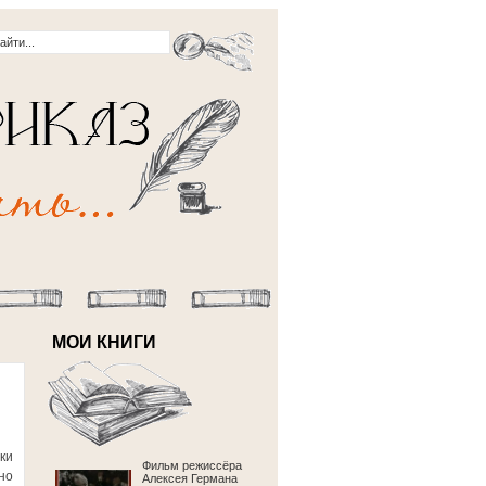
МОИ КНИГИ
ки
Фильм режиссёра
но
Алексея Германа