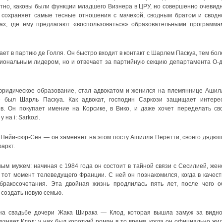
тно, каковы были функции младшего Визнера в ЦРУ, но совершенно очевидн
я сохраняет самые тесные отношения с мачехой, сводным братом и сводн
ах, где ему предлагают «воспользоваться» образовательными программа
ает в партию де Голля. Он быстро входит в контакт с Шарлем Паскуа, тем бол
циональным лидером, но и отвечает за партийную секцию департамента О-д
юридическое образование, стал адвокатом и женился на племяннице Ашил
е был Шарль Паскуа. Как адвокат, господин Саркози защищает интере
ов. Он покупает имение на Корсике, в Вико, и даже хочет переделать св
на i: Sarkozi.
 Нейи-сюр-Сен — он заменяет на этом посту Ашилля Перетти, своего дядюш
аркт.
ым мужем: начиная с 1984 года он состоит в тайной связи с Сесилией, жен
тот момент телеведущего Франции. С ней он познакомился, когда в качест
ракосочетания. Эта двойная жизнь продлилась пять лет, после чего о
 создать новую семью.
на свадьбе дочери Жака Ширака — Клод, которая вышла замуж за видно
азняет Клод: у них был короткий роман в то время, когда он официально жил