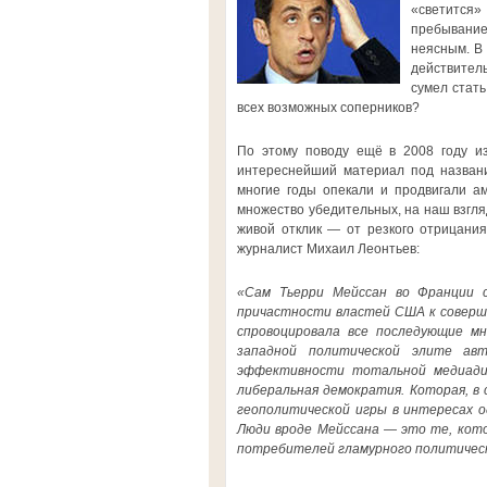
«светится»
пребывание
неясным. В 
действитель
сумел стать
всех возможных соперников?
По этому поводу ещё в 2008 году из
интереснейший материал под назва
многие годы опекали и продвигали а
множество убедительных, на наш взгляд
живой отклик — от резкого отрицания 
журналист Михаил Леонтьев:
«Сам Тьерри Мейссан во Франции с
причастности властей США к соверш
спровоцировала все последующие мн
западной политической элите ав
эффективности тотальной медиадик
либеральная демократия. Которая, в
геополитической игры в интересах од
Люди вроде Мейссана — это те, кото
потребителей гламурного политическ