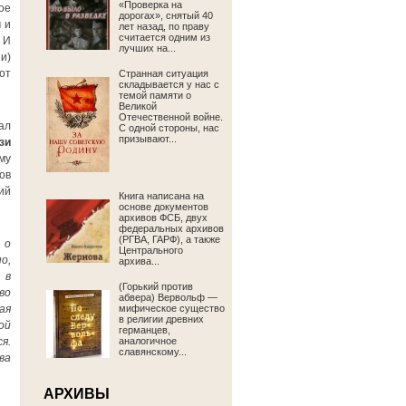
«Проверка на
ое
дорогах», снятый 40
 и
лет назад, по праву
считается одним из
 И
лучших на...
и)
от
Странная ситуация
складывается у нас с
темой памяти о
Великой
Отечественной войне.
ал
С одной стороны, нас
призывают...
зи
му
ов
ий
Книга написана на
основе документов
архивов ФСБ, двух
федеральных архивов
(РГВА, ГАРФ), а также
 о
Центрального
о,
архива...
 в
(Горький против
во
абвера) Вервольф —
ая
мифическое существо
в религии древних
ой
германцев,
я.
аналогичное
славянскому...
ва
АРХИВЫ