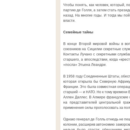
Чтобы понять, как человек, который, 
партию де Голля, а затем стать презид
назад. На многие годы. И тогда мы по
власти.
Семейные тайны
В конце Второй мировой войны в воп
союзников на Сицилии секретные служ
Контакты Лучано с секретными служба
старшего, а впоследствии, когда «крес
«посла» Этьена Леандри.
В 1958 году Соединенные Штаты, обес
которая открыла бы Северную Африку
Франции. Это была совместная операц
старший — и НАТО. Но к тому времени 
Аллен Даллес. В Алжире французские 
на представителей центральной гра
применения силы проголосовать за пол
Однако генерал де Голль отнюдь не пе
колонии, расширив автономию заморски
нельзя было спасти: обещаниям мет