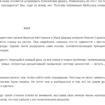
и
снова готовится штурмовать Елисейский дворец. Изменилась ли что с тех п
президента? Увы, cудя по всему, нет. Поэтому публикация Мейссана снова
####
дентских сроков Франсуа Миттерана и Жака Ширака избрали Николя Саркози
сти страну из застоя. Они надеялись: наконец что-то сдвинется с места
дходы. Однако была разрушена сама основа, основополагающие принцип
нации.
дент», берущийся каждый день за все новые и новые проблемы, привлекающ
 и левых, полностью расшатавший привычную систему ценностей — вплоть 
ишком заняты тем, чтобы найти себе оправдание. Они еще не могут смирить
сколько были наивны. Не хотят они и разбираться в том, кто на самом де
то сделать.
 до такой степени отвлек их внимание, выставив свою личную жизнь напоказ
алов, что они забыли о его политическом прошлом.