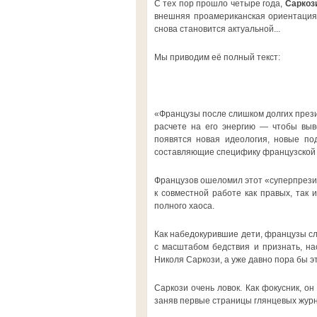
С тех пор прошло четыре года,
Саркоз
внешняя проамериканская ориентация 
снова становится актуальной...
Мы приводим её полный текст:
«Французы после слишком долгих прези
расчете на его энергию — чтобы выве
появятся новая идеология, новые по
составляющие специфику французской 
Французов ошеломил этот «суперпрези
к совместной работе как правых, так
полного хаоса.
Как набедокурившие дети, французы сл
с масштабом бедствия и признать, на
Николя Саркози, а уже давно пора бы э
Саркози очень ловок. Как фокусник, он
заняв первые страницы глянцевых журн