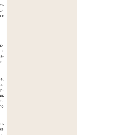
ть
ся
 к
ки
о.
а-
го
е,
во
р-
ик
ия
ло
ть
же
ле