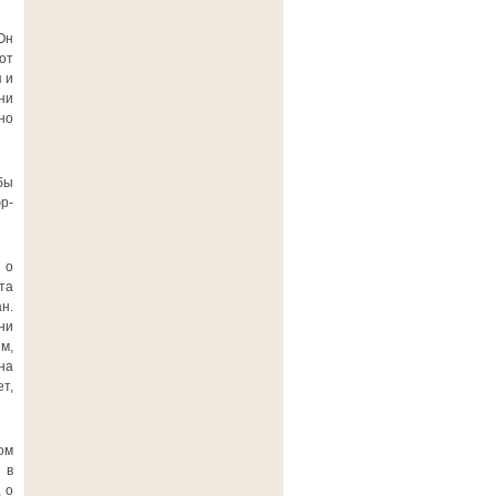
Он
от
 и
ни
но
бы
р-
 о
та
н.
ни
м,
на
т,
ом
 в
 о