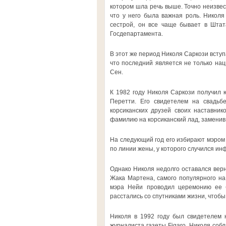
котором шла речь выше. Точно неизвес
что у него была важная роль. Никол
сестрой, он все чаще бывает в Штат
Госдепартамента.
В этот же период Николя Саркози вступ
что последний является не только на
Сен.
К 1982 году Николя Саркози получил 
Перетти. Его свидетелем на свадьб
корсиканских друзей своих наставник
фамилию на корсиканский лад, заменив y 
На следующий год его избирают мэром
по линии жены, у которого случился инф
Однако Николя недолго оставался верн
Жака Мартена, самого популярного на 
мэра Нейи проводил церемонию ее б
расстались со спутниками жизни, чтобы
Николя в 1992 году был свидетелем 
журналиста газеты Figaro. Николя собл