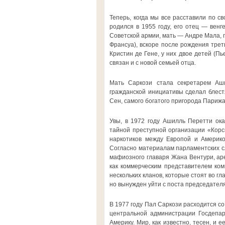
Теперь, когда мы все расставили по с
родился в 1955 году, его отец — вен
Советской армии, мать — Андре Мала, п
Франсуа), вскоре после рождения трет
Кристин де Гене, у них двое детей (Пь
связан и с новой семьей отца.
Мать Саркози стала секретарем Аш
гражданской инициативы сделал блест
Сен, самого богатого пригорода Париж
Увы, в 1972 году Ашилль Перетти ок
тайной преступной организации «Корси
наркотиков между Европой и Америкой
Согласно материалам парламентских с
мафиозного главаря Жана Вентури, аре
как коммерческим представителем ком
нескольких кланов, которые стоят во гл
но вынужден уйти с поста председател
В 1977 году Пал Саркози расходится со
центральной администрации Госдепар
Америку. Мир, как известно, тесен, и 