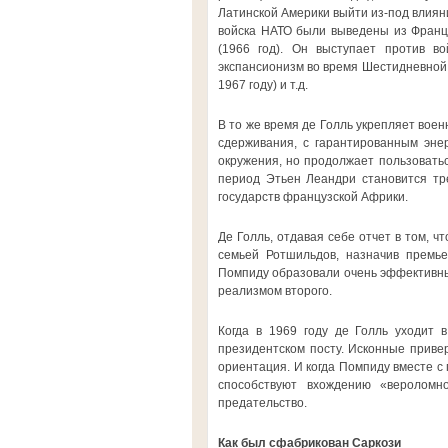
Латинской Америки выйти из-под влияни
войска НАТО были выведены из Франци
(1966 год). Он выступает против в
экспансионизм во время Шестидневной в
1967 году) и т.д.
В то же время де Голль укрепляет вое
сдерживания, с гарантированным эне
окружения, но продолжает пользоватьс
период Этьен Леандри становится тре
государств французской Африки.
Де Голль, отдавая себе отчет в том, ч
семьей Ротшильдов, назначив премь
Помпиду образовали очень эффективный
реализмом второго.
Когда в 1969 году де Голль уходит 
президентском посту. Исконные привер
ориентация. И когда Помпиду вместе 
способствуют вхождению «вероломн
предательство.
Как был сфабрикован Саркози