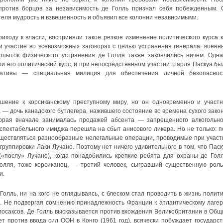
против борцов за независимость де Голль признал себя побежденным. 
теля мудрость и взвешенность и объявил все колонии независимыми.
риходу к власти, восприняли такое резкое изменение политического курса к
 участие во всевозможных заговорах с целью устранения генерала: военн
опыток физического устранения де Голля также закончились ничем. Одна
и его политический курс, и при непосредственном участии Шарля Паскуа бы
иативы — специальная милиция для обеспечения личной безопаснос
шение к корсиканскому преступному миру, но он одновременно и участн
— дочь канадского бутлегера, нажившего состояние во времена сухого закон
торая вначале занималась продажей абсента — запрещенного алкогольно
еспектабельного имиджа перешла на сбыт анисового ликера. Но не только: п
ществляться разнообразные нелегальные операции, проводимые при участ
группировки Лаки Лучано. Поэтому нет ничего удивительного в том, что Паск
«послу» Лучано), когда понадобились крепкие ребята для охраны де Голл
олля, тоже корсиканец, — третий человек, сыгравший существенную роль
и.
олль, ни на кого не оглядываясь, с блеском стал проводить в жизнь полити
 Не подвергая сомнению принадлежность Франции к атлантическому лагер
лосаксов. Де Голль высказывается против вхождения Великобритании в Общ
ет против ввода сил ООН в Конго (1961 год), всячески побуждает государст