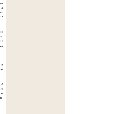
ве
за
ий
 в
го
го
от
ав
 с
 и
им
на
ая
ом
ак