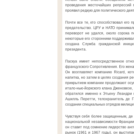
проведения жесточайших репрессий 
проявил редкую для политического дея
Почти все те, кто способствовал его п
предательство. ЦРУ и НАТО принимали
переворот не удался, около сорока п
некоторые его сторонники поддерживал
создана Служба гражданской иниц
президента.
Паскуа имеет непосредственное отно
французского Сопротивления. Его жена 
Он возглавляет компанию Ricard, ко
напитка, но затем в целях создания р
прикрытием компании продолжают осу
итало-нью-йоркского клана Дженовезе, 
обратился именно к Этьену Леандри (
Ашилль Перетти, телохранитель де Г
создании специальных отрядов милици
Чувствуя себя более защищенным, де Г
национальной независимости Франции.
он ставит под сомнение лидерство анг
рынок (1961 и 1967 годы), он выступа