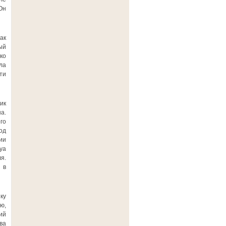
Он
ак
ый
ко
ла
ти
ик
а.
го
од
ии
уа
я.
 в
ку
ю,
ий
ва