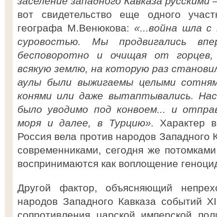
заселение западного Кавказа русскими 
вот свидетельство еще одного участ
географа М.Венюкова:
«...война шла 
суровостью. Мы продвигались вп
бесповоротно и очищая от горцев, 
всякую землю, на которую раз становил
аулы были выжигаемы целыми сотнями
конями или даже вытаптывались. Насе
было уводимо под конвоем... и отпра
моря и далее, в Турцию».
Характер в
Россия вела против народов Западного 
современниками, сегодня же потомкам
воспринимаются как воплощение геноци
Другой фактор, объясняющий непрех
народов Западного Кавказа событий XIX
сопротивления царской имперской пол