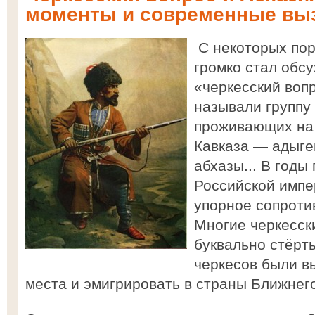
моменты и современные вы
С некоторых пор
громко стал обс
«черкесский вопр
называли группу
проживающих на 
Кавказа — адыге
абхазы... В годы
Российской импе
упорное сопроти
Многие черкесск
буквально стёрт
черкесов были в
места и эмигрировать в страны Ближнего