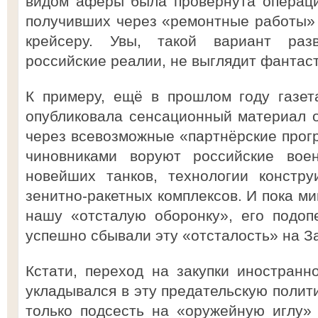
видом аферы была провёрнута операци
получивших через «ремонтные работы» 
крейсеру. Увы, такой вариант раз
российские реалии, не выглядит фантас
К примеру, ещё в прошлом году газет
опубликовала сенсационный материал о
через всевозможные «партнёрские про
чиновниками воруют российские во
новейших танков, технологии констру
зенитно-ракетных комплексов. И пока м
нашу «отсталую оборонку», его подоп
успешно сбывали эту «отсталость» на З
Кстати, переход на закупки иностранн
укладывался в эту предательскую полит
только подсесть на «оружейную иглу»