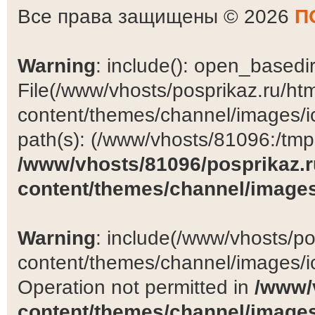
Все права защищены © 2026
П
Warning
: include(): open_basedir 
File(/www/vhosts/posprikaz.ru/ht
content/themes/channel/images/ic
path(s): (/www/vhosts/81096:/tmp:/
/www/vhosts/81096/posprikaz.r
content/themes/channel/images
Warning
: include(/www/vhosts/po
content/themes/channel/images/ic
Operation not permitted in
/www/
content/themes/channel/images