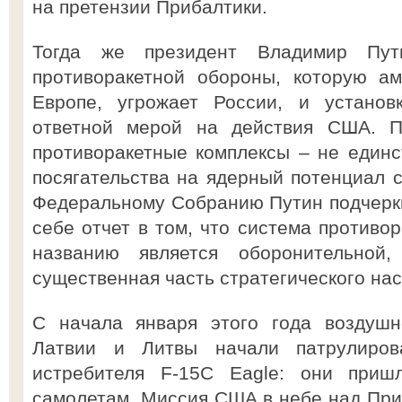
на претензии Прибалтики.
Тогда же президент Владимир Пут
противоракетной обороны, которую а
Европе, угрожает России, и установ
ответной мерой на действия США. П
противоракетные комплексы – не един
посягательства на ядерный потенциал с
Федеральному Собранию Путин подчерк
себе отчет в том, что система противо
названию является оборонительно
существенная часть стратегического на
С начала января этого года воздушн
Латвии и Литвы начали патрулиров
истребителя F-15C Eagle: они приш
самолетам. Миссия США в небе над При