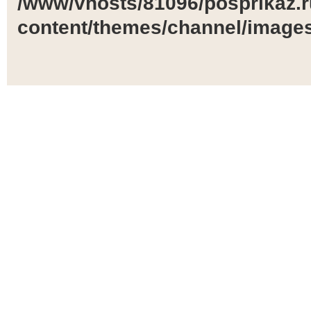
/www/vhosts/81096/posprikaz.r
content/themes/channel/images