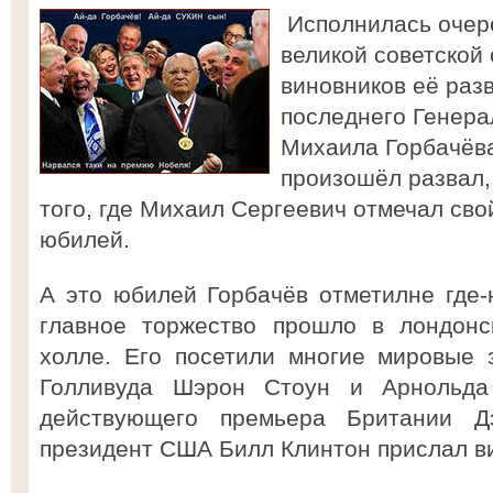
Исполнилась очер
великой советской
виновников её раз
последнего Генера
Михаила Горбачёва
произошёл развал,
того, где Михаил Сергеевич отмечал сво
юбилей.
А это юбилей Горбачёв отметилне где-н
главное торжество прошло в лондонс
холле. Его посетили многие мировые 
Голливуда Шэрон Стоун и Арнольда
действующего премьера Британии Д
президент США Билл Клинтон прислал в