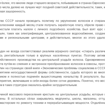
 более, что многие люди старшего возраста, побывавшие в странах Евросоюз
 числа далеко не лучших черт поздней советской действительности, таких, к
ская зашоренность.
ство СССР начало проводить политику по укрупнению колхозов и стиран
колхозники каждый месяц стали получать заработную плату, обрели право 
естали платить налоги с личного подсобного хозяйства. Был взят курс 
тьян, таких как электрификация, централизованное водоснабжение, создан
и и региональными центрами, и действительно, многое из этого удало
ач не всегда соответствовал реалиям аграрного сектора: «стирать различ
сь рентабельным только в крупных населённых пунктах. Поэтому актив
яйственного производства на центральной усадьбе колхоза. Одновременно
тв путём их слияния и экстренное преобразование колхозов в совхозы, прот
алин на страницах своей книги «Экономические проблемы социализма в СССР
риятием негосударственной формы собственности, судьба которого во мног
ликом и полностью подчинён вышестоящему начальству. В результате, бы
приятия, включавшие в себя иногда более сотни деревень. Понятно, что вес
 в таких структурах оказалось крайне затруднительным.
чиной массового переселения крестьян на центральные усадьбы, которые 
ены. В остальных сёлах закрывались медпункты, школы, магазины, отту
 мастерские по ремонту техники и перерабатывающие мощности. Отдалённ