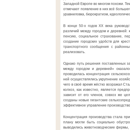
Западной Европе во многом похожи. Тем
отмечают появление в них всё большего
уравниловка, бюрократизм, идеологиче
В конце 50-х годов ХХ века руковод
различий между городом и деревней: 
пенсию, социальное страхование, пер
создание городских удобств для крес
транспортного сообщения с районным
реализовать.
Однако путь решения поставленных зад
между городом и деревней» оказало
проводилась концентрация сельскохоз
ней осуществлялись укрупнение хозяйс
чего в своё время жёстко возражал Ст
колхоз, как известно, является предп
зависит от его членов, совхоз же це
созданы новые гигантские сельхозпред
эффективное управление производством
Концентрация производства стала при
плану могли быть социально обустро
выводились животноводческие фермы,