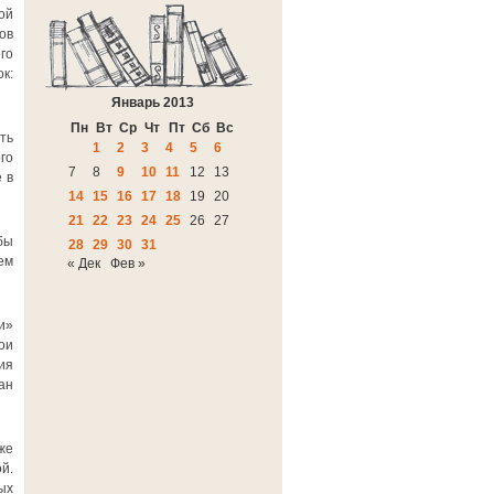
ой
ов
го
к:
Январь 2013
Пн
Вт
Ср
Чт
Пт
Сб
Вс
ть
1
2
3
4
5
6
го
7
8
9
10
11
12
13
 в
14
15
16
17
18
19
20
21
22
23
24
25
26
27
бы
28
29
30
31
ем
« Дек
Фев »
и»
ои
ия
ан
же
й.
ых