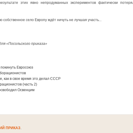
результате этих явно непродуманных экспериментов фактически потеря
 собственное село Европу ждёт ничуть не лучшая участь...
для «Посольского приказа»
 покинуть Евросоюз
аборационистов
е, как в свое время это делал СССР
рационистов (часть 2)
 освободил Освенцим
ИЙ ПРИКАЗ
.