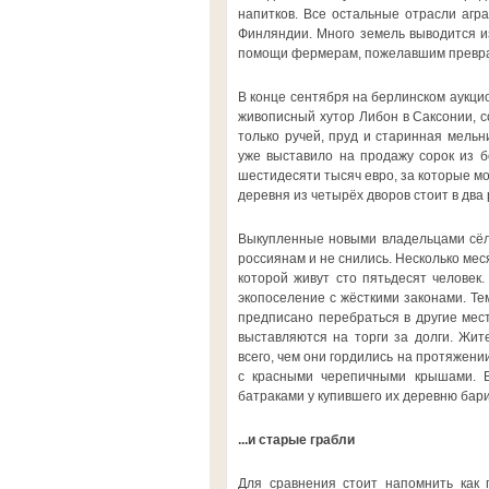
напитков. Все остальные отрасли агр
Финляндии. Много земель выводится и
помощи фермерам, пожелавшим преврат
В конце сентября на берлинском аукци
живописный хутор Либон в Саксонии, с
только ручей, пруд и старинная мельн
уже выставило на продажу сорок из б
шестидесяти тысяч евро, за которые мо
деревня из четырёх дворов стоит в два
Выкупленные новыми владельцами сёл
россиянам и не снились. Несколько ме
которой живут сто пятьдесят человек
экопоселение с жёсткими законами. Те
предписано перебраться в другие мест
выставляются на торги за долги. Жит
всего, чем они гордились на протяжени
с красными черепичными крышами. В
батраками у купившего их деревню бар
...и старые грабли
Для сравнения стоит напомнить как 