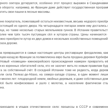
арного сектора дотируются, особенно этот процесс выражен в Скандинавии
з оборота: например, во Франции даже действует государственная програм
ить свои пашни в лесные массивы.
оне покупатель, пожелавший остаться неизвестным, весьма недорого приобр
остоящий из одного двора. На четырнадцати гектарах земли ему достались 
ица, но также несколько старых могильников гуннов. В Испании правительст
олее чем трёх тысяч пустующих сёл и хуторов страны. Цены начинаются 
жно приобрести хутор из двух домов и нескольких хозяйственных помещений,
 раза дороже.
а превращаются в самые настоящие центры реставрации феодализма, как
сяцев назад во Франции за полмиллиона евро была продана деревня Курбефи,
. Новый «помещик» южнокорейского происхождения намерен превратить её
м из коренных обитателей села, кто не захочет жить по новым правилам буд
а за собственный счёт. В соседней Испании тоже не редкость, когда дерев
ели села Пелеас-де-Абахо, на северо-западе страны, в один момент лиши
и многих лет: плодородной земли, хвойных деревьев, и даже собственных дом
сё было конфисковано и ушло с молотка, а население фактически ста
ина.
приходило в упадок отечественное село: процессы в СССР и современн