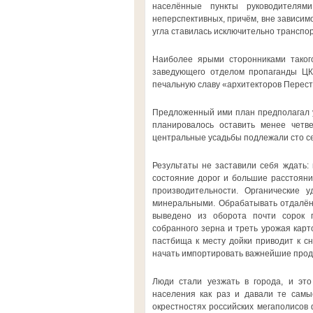
населённые пункты руководителям
неперспективных, причём, вне зависимо
угла ставилась исключительно транспо
Наиболее ярыми сторонниками такого
заведующего отделом пропаганды ЦК
печальную славу «архитекторов Перестр
Предложенный ими план предполагал у
планировалось оставить менее четв
центральные усадьбы подлежали сто с
Результаты не заставили себя ждать: 
состояние дорог и большие расстояни
производительности. Органические 
минеральными. Обрабатывать отдалённ
выведено из оборота почти сорок п
собранного зерна и треть урожая карт
пастбища к месту дойки приводит к с
начать импортировать важнейшие прод
Люди стали уезжать в города, и это
населения как раз и давали те самы
окрестностях российских мегаполисов 