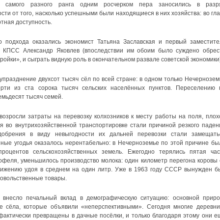
и самого разного ранга одним росчерком пера заносились в разр
сти от того, насколько успешными были находящиеся в них хозяйства: во гла
ртная доступность.
 подхода оказались экономист Татьяна Заславская и первый заместите
 КПСС Александр Яковлев (впоследствии им обоим было суждено обрес
ойки», и сыграть видную роль в окончательном развале советской экономики)
празднение двухсот тысяч сёл по всей стране: в одном только Нечернозем
ерти из ста сорока тысяч сельских населённых пунктов. Переселению 
емьдесят тысяч семей.
возросли затраты на перевозку колхозников к месту работы на поля, плох
я во внутрихозяйственной транспортировке стали причиной резкого паден
удобрения в виду невыгодности их дальней перевозки стали замещать
ые угодья оказалось нерентабельно: в Нечерноземье по этой причине бы
роцентов сельскохозяйственных земель. Ежегодно терялись пятая час
офеля, уменьшилось производство молока: один километр перегона коровы 
нижению удоя в среднем на один литр. Уже в 1963 году СССР вынужден б
овольственные товары.
 внесло печальный вклад в демографическую ситуацию: основной приро
е сёла, которые объявили «неперспективными». Сегодня многие деревни
фактически превращены в дачные посёлки, и только благодаря этому они е