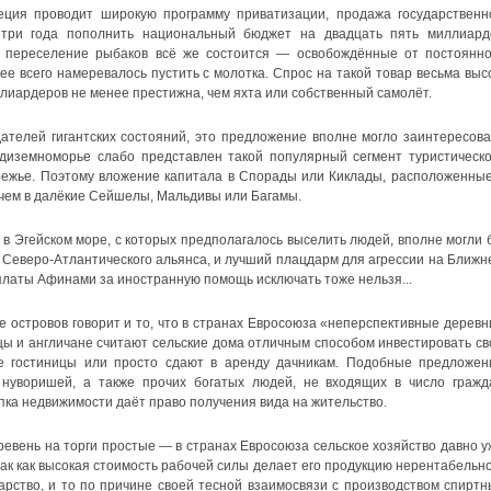
ция проводит широкую программу приватизации, продажа государственн
три года пополнить национальный бюджет на двадцать пять миллиард
 переселение рыбаков всё же состоится — освобождённые от постоянно
е всего намеревалось пустить с молотка. Спрос на такой товар весьма высо
лиардеров не менее престижна, чем яхта или собственный самолёт.
ателей гигантских состояний, это предложение вполне могло заинтересова
диземноморье слабо представлен такой популярный сегмент туристическо
режье. Поэтому вложение капитала в Спорады или Киклады, расположенные
 чем в далёкие Сейшелы, Мальдивы или Багамы.
а в Эгейском море, с которых предполагалось выселить людей, вполне могли 
Северо-Атлантического альянса, и лучший плацдарм для агрессии на Ближн
уплаты Афинами за иностранную помощь исключать тоже нельзя...
е островов говорит и то, что в странах Евросоюза «неперспективные деревн
мцы и англичане считают сельские дома отличным способом инвестировать св
е гостиницы или просто сдают в аренду дачникам. Подобные предложен
 нуворишей, а также прочих богатых людей, не входящих в число гражд
пка недвижимости даёт право получения вида на жительство.
вень на торги простые — в странах Евросоюза сельское хозяйство давно у
так как высокая стоимость рабочей силы делает его продукцию нерентабельно
арство, и то по причине своей тесной взаимосвязи с производством спиртн