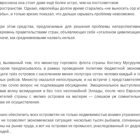
вросоюза она стоит даже ещё более остро, чем на постсоветском
ространстве. Однако, европейцы долгое время старались «не выносить сор и
збы», и только кризис показал, что дальше скрывать проблему невозможно.
ри этом средства, предлагаемые для решения проблемы неперспективн
еревень правительствами стран, объявляющих себя «эталоном цивилизации
наче, как средневековыми назвать нельзя.
, вызванный тем, что министру торгового флота страны Костису Мусурули
тором предписывалось в рамках проведения политики бюджетной эконом
цати трёх островов с населением менее полутора сотен человек каждый и т
ых рейсов. Министр оказался непослушным, и на встрече с представителя
мство сочло вопрос не подлежащим обсуждению. Эмоциональное выступлен
звав волну возмущения и без того неспокойной Эллады, после чего Евросо
ителей страны с мелких островов на материк — слишком уж сомнительн
чае её осуществления.
зано обеспечить всех островитян не только недвижимостью взамен утраченно
 не позволяет экономическая ситуация: несколько тысяч рыбаков, согнанных
ны на рынке труда, а вот на островах их промысел, унаследованный от дедов
юдей...