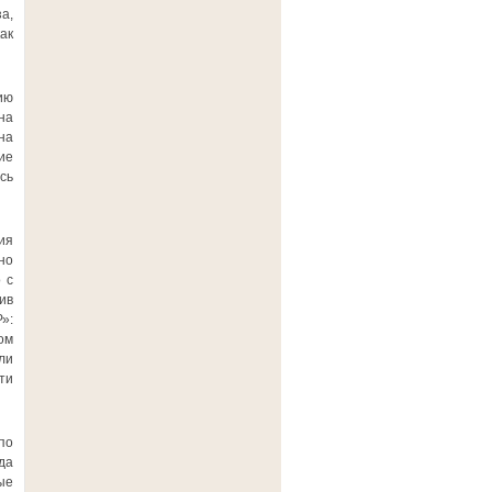
а,
ак
ию
на
на
ие
сь
ия
но
 с
ив
»:
ом
ли
ти
по
да
ые