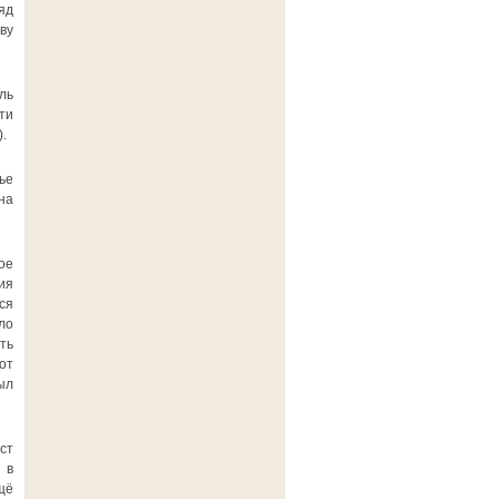
яд
ву
ль
ти
.
ье
на
ое
ия
ся
ло
ть
от
ыл
ст
 в
щё