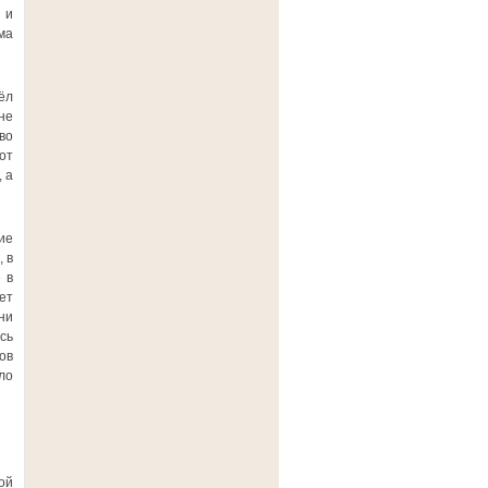
 и
ма
ёл
не
во
от
 а
ие
 в
 в
ет
ни
сь
ов
ло
ой