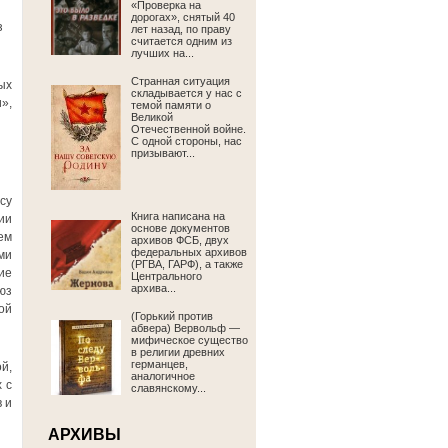
«Проверка на
дорогах», снятый 40
з
лет назад, по праву
считается одним из
лучших на...
Странная ситуация
ых
складывается у нас с
»,
темой памяти о
Великой
Отечественной войне.
С одной стороны, нас
призывают...
су
Книга написана на
ии
основе документов
ем
архивов ФСБ, двух
федеральных архивов
ми
(РГВА, ГАРФ), а также
ие
Центрального
архива...
юз
ой
(Горький против
абвера) Вервольф —
мифическое существо
в религии древних
германцев,
й,
аналогичное
 с
славянскому...
 и
АРХИВЫ