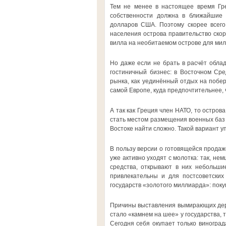
Тем не менее в настоящее время Гре
собственности должна в ближайшие 
долларов США. Поэтому скорее всего
населения острова правительство скоре
вилла на необитаемом острове для мил
Но даже если не брать в расчёт облад
гостиничный бизнес: в Восточном Сре
рынка, как уединённый отдых на побе
самой Европе, куда предпочтительнее,
А так как Греция член НАТО, то остров
стать местом размещения военных баз 
Востоке найти сложно. Такой вариант 
В пользу версии о готовящейся продаж
уже активно уходят с молотка: так, не
средства, открывают в них небольши
привлекательны и для постсоветских
государств «золотого миллиарда»: поку
Причины выставления вымирающих дере
стало «камнем на шее» у государства, 
Сегодня себя окупает только виноград