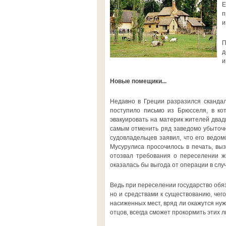
Е
п
и
П
д
и
Новые помещики...
Недавно в Греции разразился скандал
поступило письмо из Брюсселя, в ко
эвакуировать на материк жителей двад
самым отменить ряд заведомо убыточн
судовладельцев заявил, что его ведо
Мусурулиса просочилось в печать, вы
отозвал требования о переселении ж
оказалась бы выгода от операции в слу
Ведь при переселении государство обя
но и средствами к существованию, чего
насиженных мест, вряд ли окажутся нуж
отцов, всегда сможет прокормить этих л