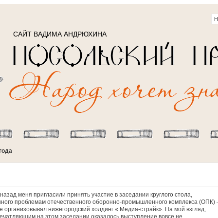
САЙТ ВАДИМА АНДРЮХИНА
года
азад меня пригласили принять участие в заседании круглого стола,
ного проблемам отечественного оборонно-промышленного комплекса (ОПК)
е организовывал нижегородский холдинг « Медиа-страйк». На мой взгляд,
ечатляющим на этом заседании оказалось выступление вовсе не