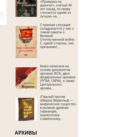
«Проверка на
дорогах», снятый 40
лет назад, по праву
считается одним из
лучших на...
Странная ситуация
складывается у нас с
темой памяти о
Великой
Отечественной войне.
С одной стороны, нас
призывают...
Книга написана на
основе документов
архивов ФСБ, двух
федеральных архивов
(РГВА, ГАРФ), а также
Центрального
архива...
(Горький против
абвера) Вервольф —
мифическое существо
в религии древних
германцев,
аналогичное
славянскому...
АРХИВЫ