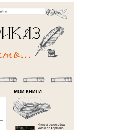
МОИ КНИГИ
 —
Фильм режиссёра
Алексея Германа