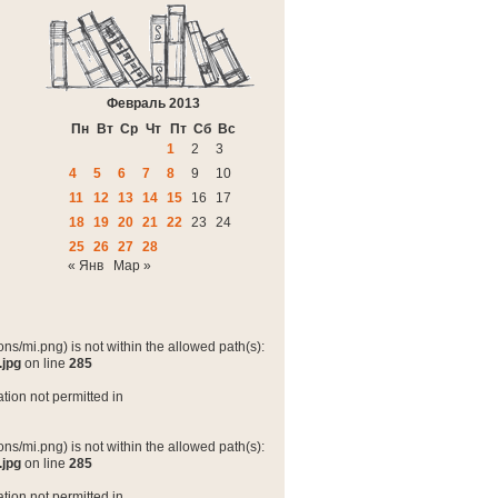
Февраль 2013
Пн
Вт
Ср
Чт
Пт
Сб
Вс
1
2
3
4
5
6
7
8
9
10
11
12
13
14
15
16
17
18
19
20
21
22
23
24
25
26
27
28
« Янв
Мар »
ns/mi.png) is not within the allowed path(s):
.jpg
on line
285
tion not permitted in
ns/mi.png) is not within the allowed path(s):
.jpg
on line
285
tion not permitted in