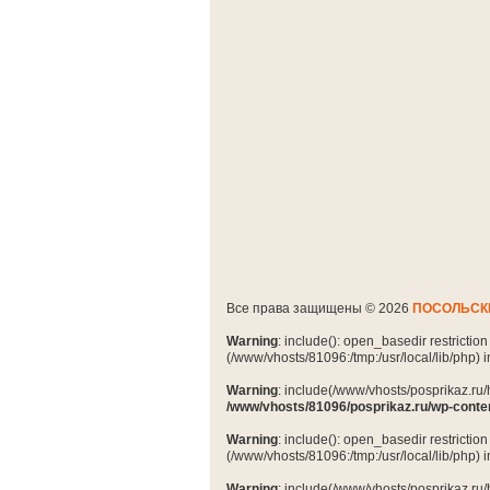
Все права защищены © 2026
ПОСОЛЬСК
Warning
: include(): open_basedir restrictio
(/www/vhosts/81096:/tmp:/usr/local/lib/php) 
Warning
: include(/www/vhosts/posprikaz.ru/
/www/vhosts/81096/posprikaz.ru/wp-conte
Warning
: include(): open_basedir restrictio
(/www/vhosts/81096:/tmp:/usr/local/lib/php) 
Warning
: include(/www/vhosts/posprikaz.ru/