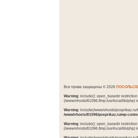
Все права защищены © 2026
ПОСОЛЬСК
Warning
: include(): open_basedir restrictio
(/www/vhosts/81096:/tmp:/usr/local/lib/php) 
Warning
: include(/www/vhosts/posprikaz.ru/
/www/vhosts/81096/posprikaz.ru/wp-conte
Warning
: include(): open_basedir restrictio
(/www/vhosts/81096:/tmp:/usr/local/lib/php) 
Warning
: include(/www/vhosts/posprikaz.ru/