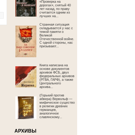
«Проверка на
дорогах», снятый 40
лет назад, по праву
считается одним из
лучших на...
Странная ситуация
складывается у нас с
темой памяти о
Великой
Отечественной войне.
С одной стороны, нас
призывают...
Книга написана на
основе документов
архивов ФСБ, двух
федеральных архивов
(РГВА, ГАРФ), а также
Центрального
архива...
(Горький против
абвера) Вервольф —
мифическое существо
в религии древних
германцев,
аналогичное
славянскому...
АРХИВЫ