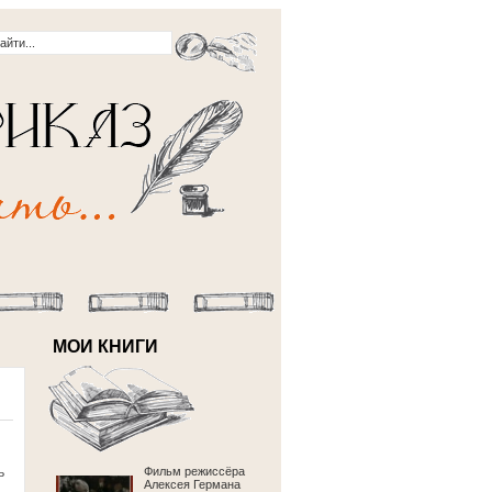
МОИ КНИГИ
ь
Фильм режиссёра
Алексея Германа