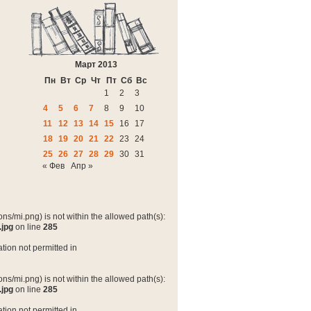
Март 2013
Пн
Вт
Ср
Чт
Пт
Сб
Вс
1
2
3
4
5
6
7
8
9
10
11
12
13
14
15
16
17
18
19
20
21
22
23
24
25
26
27
28
29
30
31
« Фев
Апр »
ns/mi.png) is not within the allowed path(s):
.jpg
on line
285
tion not permitted in
ns/mi.png) is not within the allowed path(s):
.jpg
on line
285
tion not permitted in