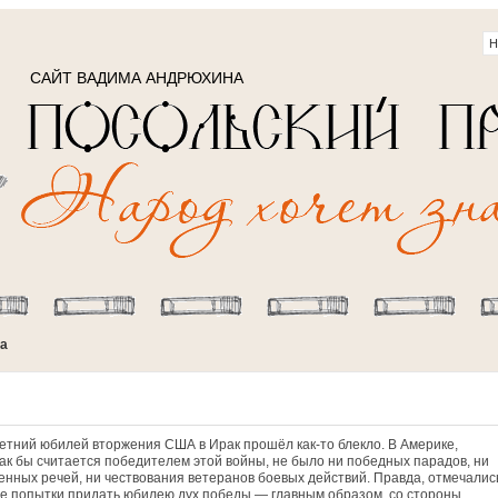
САЙТ ВАДИМА АНДРЮХИНА
да
тний юбилей вторжения США в Ирак прошёл как-то блекло. В Америке,
как бы считается победителем этой войны, не было ни победных парадов, ни
енных речей, ни чествования ветеранов боевых действий. Правда, отмечалис
е попытки придать юбилею дух победы — главным образом, со стороны