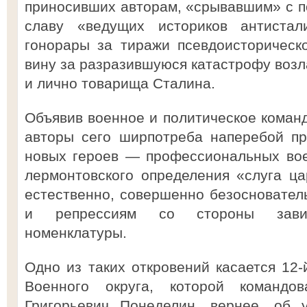
приносивших авторам, «срывавшим» с п
славу «ведущих историков антистал
гонорары за тиражи псевдоисторическ
вину за разразившуюся катастрофу возл
и лично товарища Сталина.
Объявив военное и политическое коман
авторы сего ширпотреба наперебой пр
новых героев — профессиональных вое
лермонтовского определения «слуга ц
естественно, совершенно безосновател
и репрессиям со стороны завис
номенклатуры.
Одно из таких откровений касается 12-
Военного округа, которой командо
Григорьевич Понеделин, вернее, об 