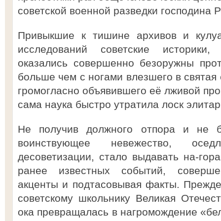
советской военной разведки господина 
Привыкшие к тишине архивов и кулуа
исследований советские историки
оказались совершенно безоружны прот
больше чем с ногами влезшего в святая 
громогласно объявившего её лживой проп
сама наука быстро утратила лоск элитар
Не получив должного отпора и не бу
воинствующее невежество, осе
десоветизации, стало выдавать на-гор
ранее известных событий, соверше
акценты и подтасовывая факты. Прежд
советскому школьнику Великая Отечес
ока превращалась в нагромождение «бел