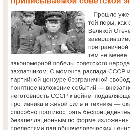
приписываемой советской э
Прошло уже б
той поры, как
Великой Отеч
завершившие
приграничной 
тем не менее
закономерной победы советского народа
захватчиком. С момента распада СССР и
партийной цензуре безграничной свобод
понятное изложение событий — внезапн
неготовность СССР к войне, подавляющ
противника в живой силе и технике — о
способно противостоять беспрецедентн
безапелляционным по форме изложения
прелестями рая общечеловеческих ценн