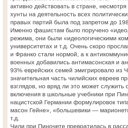
активно действовать в стране, несмотр
хунты на деятельность всех политически
правых партий была под запретом до 1988
Именно фашистам было поручено «идео
режима, они были «идеологическими ко
университетах и т.д. Очень скоро просл
и Франко стали нормой, а к антикоммуни
военных добавились антимасонская и ан
93% еврейских семей эмигрировало из 
значительная часть чилийских евреев п
взглядов, но вряд ли это может служить
включения в школьные учебники при Пин
нацистской Германии формулировок типа
масон Гейне», «большевики — марионет
т.д.
Чили при Пиночете превратилась в рас