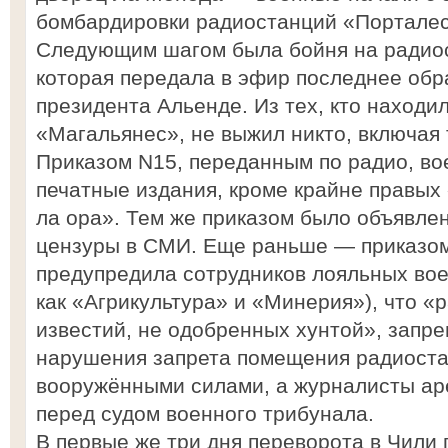
бомбардировки радиостанций «Порталес
Следующим шагом была бойня на радио
которая передала в эфир последнее обр
президента Альенде. Из тех, кто находи
«Магальянес», не выжил никто, включая
Приказом N15, переданным по радио, во
печатные издания, кроме крайне правых
ла ора». Тем же приказом было объявле
цензуры в СМИ. Еще раньше — приказо
предупредила сотрудников лояльных вое
как «Агрикультура» и «Минерия»), что 
известий, не одобренных хунтой», запре
нарушения запрета помещения радиоста
вооружёнными силами, а журналисты ар
перед судом военного трибунала.
В первые же три дня переворота в Чили 