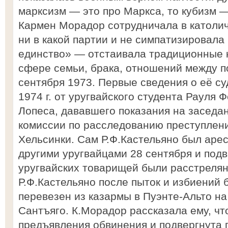
марксизм — это про Маркса, то кубизм — 
Кармен Морадор сотрудничала в католич
ни в какой партии и не симпатизировала
единство» — отстаивала традиционные 
сфере семьи, брака, отношений между по
сентября 1973. Первые сведения о её су
1974 г. от уругвайского студента Рауля
Лопеса, дававшего показания на засед
комиссии по расследованию преступлени
Хельсинки. Сам Р.Ф.Кастельяно был арес
другими уругвайцами 28 сентября и подв
уругвайских товарищей были расстрелян
Р.Ф.Кастельяно после пыток и избиений 
перевезен из казармы в Пуэнте-Альто н
Сантъяго. К.Морадор рассказала ему, чт
предъявления обвинения и подвергнута 