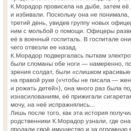
К.Морадор провисела на дыбе, затем её
и избивали. Поскольку она не понимала, 
третий день, увидев группу новых офице
ним с мольбой о помощи. Офицеры разв
её в военный госпиталь. В госпитале он
чего отвезли ее назад.
К.Морадор подвергалась пыткам электро
были сломаны обе ноги — намеренно, пот
зрения солдат, были «слишком красивые
на правой руке («чтобы не писала — же
и рожать детей»), она много раз была п
изнасилованиям, её прижигали сигаретам
мочу, на неё испражнялись...
Лишь после того, как эта история получ
родственники К.Морадор узнали, где она 
продали своё имущество и за огромную 