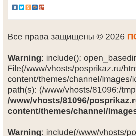
Все права защищены © 2026
П
Warning
: include(): open_basedir 
File(/www/vhosts/posprikaz.ru/ht
content/themes/channel/images/ic
path(s): (/www/vhosts/81096:/tmp:/
/www/vhosts/81096/posprikaz.r
content/themes/channel/images
Warning
: include(/www/vhosts/po