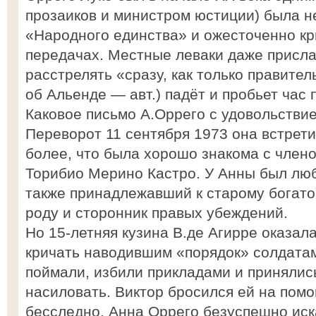
прозаиков и министром юстиции) была 
«Народного единства» и ожесточенно кр
передачах. Местные леваки даже присл
расстрелять «сразу, как только правител
об Альенде — авт.) падёт и пробьет час
Каковое письмо А.Оррего с удовольствие
Переворот 11 сентября 1973 она встрет
более, что была хорошо знакома с член
Торибио Мерино Кастро. У Анны был люб
также принадлежавший к старому богат
роду и сторонник правых убеждений.
Но 15-летняя кузина В.де Агирре оказал
кричать наводившим «порядок» солдатам
поймали, избили прикладами и принялис
насиловать. Виктор бросился ей на пом
бесследно. Анна Оррего безуспешно иск