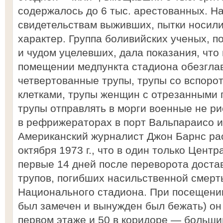
содержалось до 6 тыс. арестованных. На
свидетельствам выживших, пытки носил
характер. Группа боливийских ученых, 
и чудом уцелевших, дала показания, что 
помещении медпункта стадиона обезглав
четвертованные трупы, трупы со вспоро
клетками, трупы женщин с отрезанными г
трупы отправлять в морги военные не р
в рефрижераторах в порт Вальпараисо и
Американский журналист Джон Барнс ра
октября 1973 г., что в один только Цент
первые 14 дней после переворота дост
трупов, погибших насильственной смерт
Национального стадиона. При посещении
был замечен и вынужден был бежать) он
первом этаже и 50 в коридоре — больши