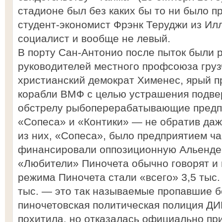
стадионе был без каких бы то ни было п
студент-экономист Фрэнк Теруджи из Илл
социалист и вообще не левый.
В порту Сан-Антонио после пыток были 
руководителей местного профсоюза грузч
христианский демократ Хименес, ярый п
корабли ВМФ с целью устрашения подве
обстрелу рыбоперерабатывающие предпр
«Сопеса» и «Контики» — не обратив даже
из них, «Сопеса», было предприятием ча
финансировали оппозиционную Альенде 
«Любители» Пиночета обычно говорят и 
режима Пиночета стали «всего» 3,5 тыс.
тыс. — это так называемые пропавшие без
пиночетовская политическая полиция ДИ
похитила, но отказалась официально при