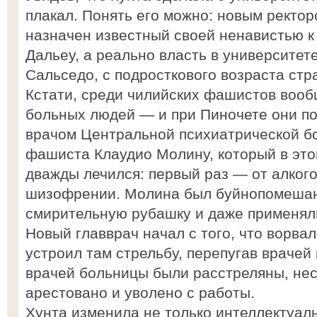
плакал. Понять его можно: новым ректо
назначен известный своей ненавистью к
Дальеу, а реально власть в университе
Сальседо, с подросткового возраста ст
Кстати, среди чилийских фашистов вооб
больных людей — и при Пиночете они по
врачом Центральной психиатрической б
фашиста Клаудио Молину, который в это
дважды лечился: первый раз — от алког
шизофрении. Молина был буйнопомешан
смирительную рубашку и даже применяли
Новый главврач начал с того, что ворва
устроил там стрельбу, перепугав врачей 
врачей больницы были расстреляны, нес
арестовано и уволено с работы.
Хунта изменила не только интеллектуаль