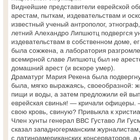
Виднейшие представители еврейской об
арестам, пыткам, издевательствам и ос
известный ученый антрополог, этнограф
летний Алехандро Липшютц подвергся у
издевательствам в собственном доме, е
была сожжена, а лаборатория разгромле
всемирной славе Липшютц был не аресто
домашний арест (и вскоре умер).
Драматург Мария Рекена была подвергну
была, мягко выражаясь, своеобразной: 
пищи и воды, а затем предложили ей выпи
еврейская свинья! — кричали офицеры.
свою кровь, свиную? Привыкла к христи
Член хунты генерал ВВС Густаво Ли Гус
сказал западногерманским журналистам,
с латиноамериканских консерваторов, а