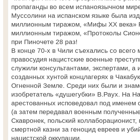
пропаганды во всем испаноязычном мир
Муссолини на испанском языке была изд
миллионным тиражом, «Мифы XX века» Р
миллионным тиражом, «Протоколы Сионс
при Пиночете 28 раз!
В конце 70-х в Чили съехались со всего
правосудия нацистские военные престу
служили консультантами, экспертами, а
созданных хунтой концлагерях в Чакабук
Огненной Земле. Среди них были и зна
изобретатель «душегубки» В.Раух. На Н
арестованных исповедовал под именем 
(а затем передавал военным полученны
Скавронек, польский коллаборационист,
смертной казни за геноцид евреев и уби
нацистской оккупации.