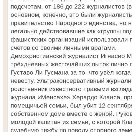
подсчетам, от 186 до 222 журналистов (
основном, конечно, это были журналист
правительство Народного единства, но 
легально действовавшие как «группы по
фашистских организаций использовали 
счетов со своими личными врагами.
Демохристианский журналист Игнасио М
трёхдневных жесточайших пыток лично 
Густаво Ли Гусмана за то, что увёл когда
невесту. Ультраконсервативный журнали
родственник известного правыми взгляд
журнала «Менсахе» Херардо Кланса, пр
помещичьей семьи, был убит 12 сентябр
собственном доме вместе с женой. Руко
молодой капитан из семьи, с которой К
судебную тяжбу по поводу спорного земе