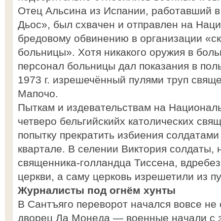
Отец Альсина из Испании, работавший в
Дьос», был схвачен и отправлен на Нац
бредовому обвинению в организации «ск
больницы». Хотя никакого оружия в боль
персонал больницы дал показания в поль
1973 г. изрешечённый пулями труп свящ
Мапочо.
Пыткам и издевательствам на Национал
четверо бельгийскийх католических свя
попытку прекратить избиения солдатами
квартале. В селении Виктория солдаты, 
священника-голландца Тиссена, вдребез
церкви, а саму церковь изрешетили из п
Журналисты под огнём хунты
В Сантъяго переворот начался вовсе не 
дворец Ла Монеда — военные начали с 