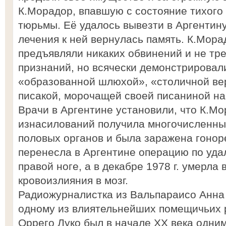
К.Морадор, впавшую с состояние тихого
тюрьмы. Её удалось вывезти в Аргентину,
лечения к ней вернулась память. К.Мора
предъявляли никаких обвинений и не тре
признаний, но всячески демонстрировал
«образованной шлюхой», «столичной ве
писакой, морочащей своей писаниной на
Врачи в Аргентине установили, что К.Мо
изнасилований получила многочисленны
половых органов и была заражена гонор
перенесла в Аргентине операцию по уда
правой ноге, а в декабре 1978 г. умерла 
кровоизлияния в мозг.
Радиожурналистка из Вальпараисо Анна
одному из влиятельнейших помещичьих р
Оррего Луко был в начале XX века одни