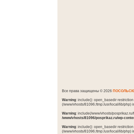
Все права защищены © 2026
ПОСОЛЬСК
Warning
: include(): open_basedir restrictio
(/www/vhosts/81096:/tmp:/usr/local/lib/php) 
Warning
: include(/www/vhosts/posprikaz.ru/
/www/vhosts/81096/posprikaz.ru/wp-conte
Warning
: include(): open_basedir restrictio
(/www/vhosts/81096:/tmp:/usr/local/lib/php) 