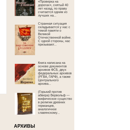
«Проверка на
дорогах», снятый 40
лет назад, по праву
считается одним из
лучших на...
Странная ситуация
складывается у нас с
темой памяти о
Великой
Отечественной войне.
С одной стороны, нас
призывают...
Книга написана на
основе документов
архивов ФСБ, двух
федеральных архивов
(РГВА, ГАРФ), а также
Центрального
архива...
(Горький против
абвера) Вервольф —
мифическое существо
в религии древних
германцев,
аналогичное
славянскому...
АРХИВЫ