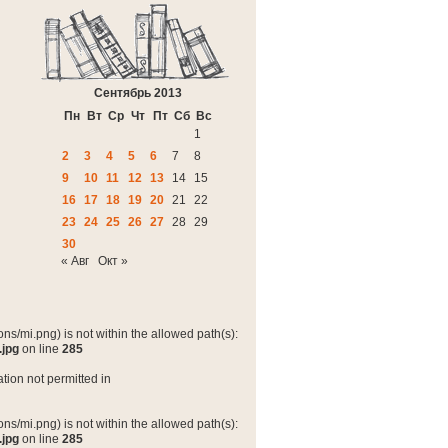
Сентябрь 2013
Пн
Вт
Ср
Чт
Пт
Сб
Вс
1
2
3
4
5
6
7
8
9
10
11
12
13
14
15
16
17
18
19
20
21
22
23
24
25
26
27
28
29
30
« Авг
Окт »
ns/mi.png) is not within the allowed path(s):
.jpg
on line
285
tion not permitted in
ns/mi.png) is not within the allowed path(s):
.jpg
on line
285