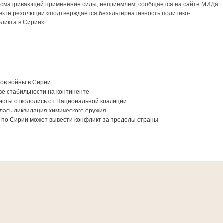
дусматривающей применение силы, неприемлем, сообщается на сайте МИДа.
оекте резолюции «подтверждается безальтернативность политико-
фликта в Сирии»
ов войны в Сирии
ве стабильности на континенте
исты откололись от Национальной коалиции
лась ликвидация химического оружия
 по Сирии может вывести конфликт за пределы страны