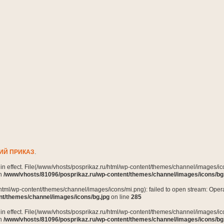
ИЙ ПРИКАЗ
.
n in effect. File(/www/vhosts/posprikaz.ru/html/wp-content/themes/channel/images/ico
in
/www/vhosts/81096/posprikaz.ru/wp-content/themes/channel/images/icons/bg
html/wp-content/themes/channel/images/icons/mi.png): failed to open stream: Opera
nt/themes/channel/images/icons/bg.jpg
on line
285
n in effect. File(/www/vhosts/posprikaz.ru/html/wp-content/themes/channel/images/ico
in
/www/vhosts/81096/posprikaz.ru/wp-content/themes/channel/images/icons/bg