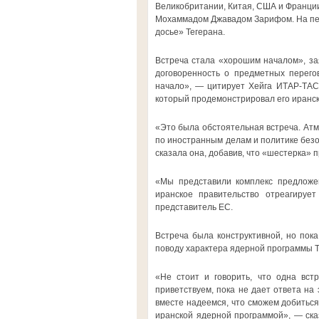
Великобритании, Китая, США и Франци
Мохаммадом Джавадом Зарифом. На пе
досье» Тегерана.
Встреча стала «хорошим началом», за
договоренность о предметных перего
начало», — цитирует Хейга ИТАР-ТАСС
который продемонстрировал его иранс
«Это была обстоятельная встреча. Ат
по иностранным делам и политике безо
сказала она, добавив, что «шестерка» 
«Мы представили комплекс предложе
иранское правительство отреагируе
представитель ЕС.
Встреча была конструктивной, но пок
поводу характера ядерной программы Т
«Не стоит и говорить, что одна встр
приветствуем, пока не дает ответа на
вместе надеемся, что сможем добиться
иранской ядерной программой», — ска