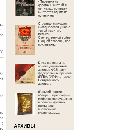
«Проверка на
дорогах», снятый 40
лет назад, по праву
считается одним из
лучших на...
Странная ситуация
та
складывается у нас с
ее
темой памяти о
Великой
г,
Отечественной войне.
С одной стороны, нас
призывают...
ЕС
 —
Книга написана на
основе документов
архивов ФСБ, двух
федеральных архивов
бо
(РГВА, ГАРФ), а также
ла
Центрального
архива...
(Горький против
абвера) Вервольф —
по
мифическое существо
в религии древних
германцев,
аналогичное
мы
славянскому...
се
 с
АРХИВЫ
то