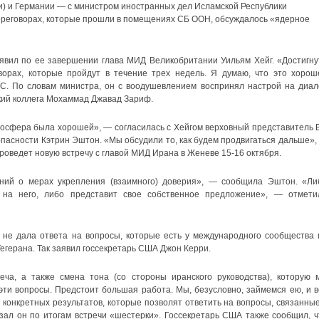
и) и Германии — с министром иностранных дел Исламской Республики
реговорах, которые прошли в помещениях СБ ООН, обсуждалось «ядерное
явил по ее завершении глава МИД Великобритании Уильям Хейг. «Достигну
ворах, которые пройдут в течение трех недель. Я думаю, что это хорош
. По словам министра, он с воодушевлением воспринял настрой на диало
кий коллега Мохаммад Джавад Зариф.
мосфера была хорошей», — согласилась с Хейгом верховный представитель 
пасности Кэтрин Эштон. «Мы обсудили то, как будем продвигаться дальше»,
проведет новую встречу с главой МИД Ирана в Женеве 15-16 октября.
ний о мерах укрепления (взаимного) доверия», — сообщила Эштон. «Ли
т на него, либо представит свое собственное предложение», — отмети
а не дала ответа на вопросы, которые есть у международного сообщества 
егерана. Так заявил госсекретарь США Джон Керри.
еча, а также смена тона (со стороны иранского руководства), которую 
 эти вопросы. Предстоит большая работа. Мы, безусловно, займемся ею, и в
 конкретных результатов, которые позволят ответить на вопросы, связанные
зал он по итогам встречи «шестерки». Госсекретарь США также сообщил, ч