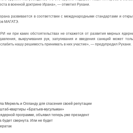
еста в военной доктрине Ирана», — отметил Рухани.
герана развивается в соответствии с международными стандартами и откры
ров МАГАТЭ.
ИРИ ни при каких обстоятельствах не откажется от развития мирных ядерн
авления, выкручивания рук, запугивания и введения санкций может толь
ослабить нашу решимость принимать в них участие», — предупредил Рухани.
ла Меркель и Олланду для спасения своей репутации
 штаб-квартиры «Братьев-мусульман»
о ядерной программе, объявил теперь уже президент
 будет свернута. Или не будет
бератак