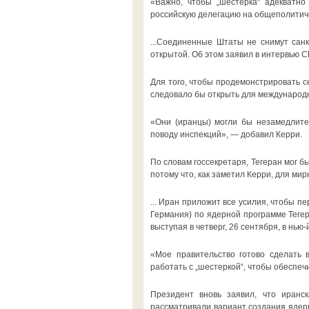
«Важно, чтобы „шестерка“ адекватно
российскую делегацию на общеполитиче
...Соединенные Штаты не снимут санк
открытой. Об этом заявил в интервью C
Для того, чтобы продемонстрировать 
следовало бы открыть для международн
«Они (иранцы) могли бы незамедлите
поводу инспекций», — добавил Керри.
По словам госсекретаря, Тегеран мог 
потому что, как заметил Керри, для ми
... Иран приложит все усилия, чтобы 
Германия) по ядерной программе Тегер
выступая в четверг, 26 сентября, в н
«Мое правительство готово сделать 
работать с „шестеркой“, чтобы обеспе
Президент вновь заявил, что иранс
рассматривали вариант создания ядерн