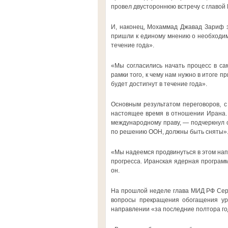
провел двустороннюю встречу с главой
И, наконец, Мохаммад Джавад Зариф з
пришли к единому мнению о необходим
течение года».
«Мы согласились начать процесс в са
рамки того, к чему нам нужно в итоге 
будет достигнут в течение года».
Основным результатом переговоров, с
настоящее время в отношении Ирана. 
международному праву, — подчеркнул о
по решению ООН, должны быть сняты»
«Мы надеемся продвинуться в этом нап
прогресса. Иранская ядерная программ
он.
На прошлой неделе глава МИД РФ Серг
вопросы прекращения обогащения ура
направлении «за последние полтора го