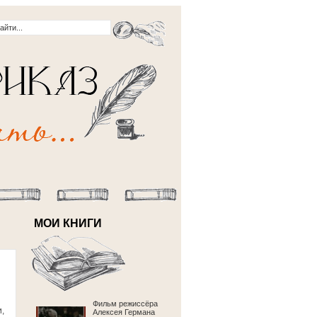
МОИ КНИГИ
Фильм режиссёра
,
Алексея Германа