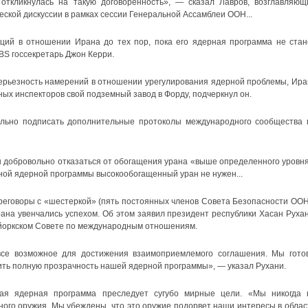
 откликнулась на такую договоренность», — сказал Лавров, возглавляющ
ской дискуссии в рамках сессии Генеральной Ассамблеи ООН...
ций в отношении Ирана до тех пор, пока его ядерная программа не стан
BS госсекретарь Джон Керри.
серьезность намерений в отношении урегулирования ядерной проблемы, Ира
ых инспекторов свой подземный завод в Форду, подчеркнул он.
льно подписать дополнительные протоколы международного сообщества 
бы добровольно отказаться от обогащения урана «выше определенного уровня
рной ядерной программы высокообогащенный уран не нужен...
переговоры с «шестеркой» (пять постоянных членов Совета Безопасности ООН
ана увенчались успехом. Об этом заявил президент республики Хасан Рухан
ью-йоркском Совете по международным отношениям.
все возможное для достижения взаимоприемлемого соглашения. Мы гото
чить полную прозрачность нашей ядерной программы», — указал Рухани.
кая ядерная программа преследует сугубо мирные цели. «Мы никогда 
ого оружия. Мы убеждены, что это оружие подорвет наши интересы в облас