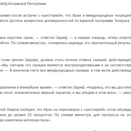
 МИД Исламской Республики.
аявил после встречи с «шестеркой», что Иран и международные посредни
ости достичь конкретных договоренностей по ядерной программе Тегерана 
мые короткие сроки, — отметил Зариф, — в первую очередь, чтобы очерти
прийти». По словам министра, «появилась надежда, что окончательный результ
 точки зрения Зарифа, должна стать полная отмена санкций, действующих
«Мы считаем, что санкции являются контрпродуктивными и не соответству
н. — В конечном счете все международные санкции, в том числе действующ
.
равлении в ближайшее время», — отметил Зариф. «Надеюсь, что мы достигн
а носит исключительно мирный характер, и мы убедим в этом всех», — указ
ей Лавров сообщил, что Иран на переговорах с «шестеркой» готов обсужда
на до уровня 20 процентов. По словам министра, для прогресса на эт
да накоплена неплохая база».