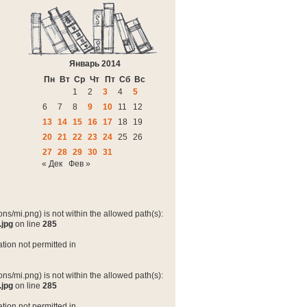
Январь 2014
Пн
Вт
Ср
Чт
Пт
Сб
Вс
1
2
3
4
5
6
7
8
9
10
11
12
13
14
15
16
17
18
19
20
21
22
23
24
25
26
27
28
29
30
31
« Дек
Фев »
ns/mi.png) is not within the allowed path(s):
.jpg
on line
285
tion not permitted in
ns/mi.png) is not within the allowed path(s):
.jpg
on line
285
tion not permitted in