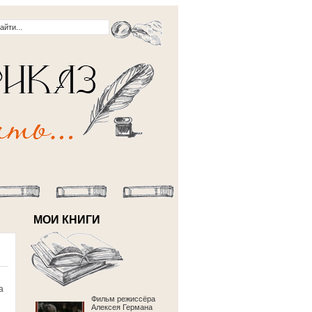
МОИ КНИГИ
а
Фильм режиссёра
Алексея Германа