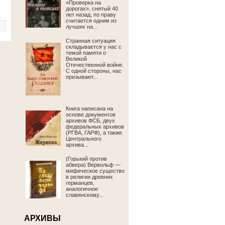
«Проверка на
дорогах», снятый 40
лет назад, по праву
считается одним из
лучших на...
Странная ситуация
складывается у нас с
темой памяти о
Великой
Отечественной войне.
С одной стороны, нас
призывают...
Книга написана на
основе документов
архивов ФСБ, двух
федеральных архивов
(РГВА, ГАРФ), а также
Центрального
архива...
(Горький против
абвера) Вервольф —
мифическое существо
в религии древних
германцев,
аналогичное
славянскому...
АРХИВЫ