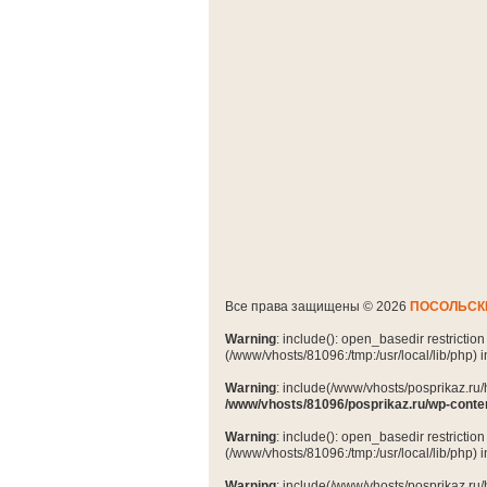
Все права защищены © 2026
ПОСОЛЬСК
Warning
: include(): open_basedir restrictio
(/www/vhosts/81096:/tmp:/usr/local/lib/php) 
Warning
: include(/www/vhosts/posprikaz.ru/
/www/vhosts/81096/posprikaz.ru/wp-conte
Warning
: include(): open_basedir restrictio
(/www/vhosts/81096:/tmp:/usr/local/lib/php) 
Warning
: include(/www/vhosts/posprikaz.ru/