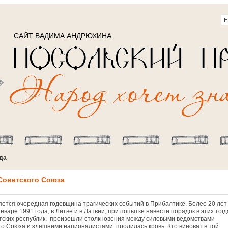
САЙТ ВАДИМА АНДРЮХИНА
ода
Советского Союза
тся очередная годовщина трагических событий в Прибалтике. Более 20 лет
январе 1991 года, в Литве и в Латвии, при попытке навести порядок в этих тогд
тских республик, произошли столкновения между силовыми ведомствами
го Союза и здешними националистами, пролилась кровь. Кто виноват в той