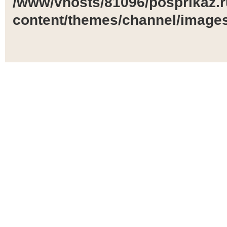
/www/vhosts/81096/posprikaz.r
content/themes/channel/images