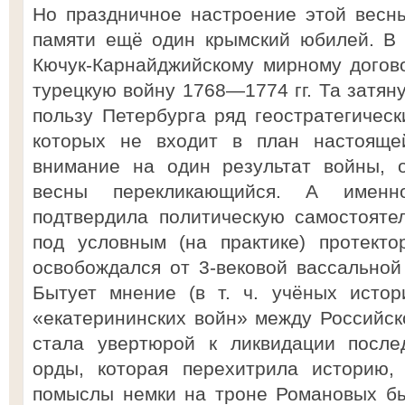
Но праздничное настроение этой весн
памяти ещё один крымский юбилей. В 
Кючук-Карнайджийскому мирному догов
турецкую войну 1768—1774 гг. Та затян
пользу Петербурга ряд геостратегическ
которых не входит в план настояще
внимание на один результат войны, 
весны перекликающийся. А именно
подтвердила политическую самостояте
под условным (на практике) протекто
освобождался от 3-вековой вассальной
Бытует мнение (в т. ч. учёных истор
«екатерининских войн» между Российс
стала увертюрой к ликвидации после
орды, которая перехитрила историю,
помыслы немки на троне Романовых б