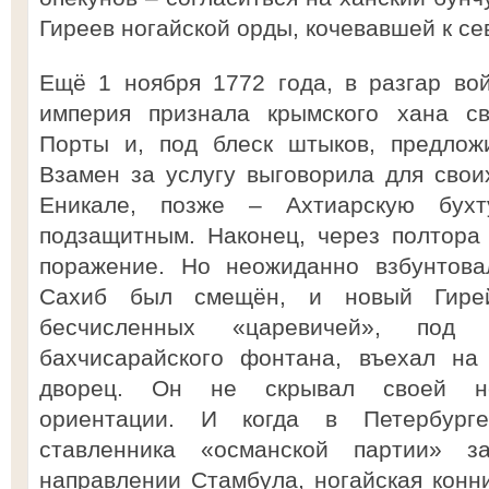
Гиреев ногайской орды, кочевавшей к се
Ещё 1 ноября 1772 года, в разгар во
империя признала крымского хана св
Порты и, под блеск штыков, предложи
Взамен за услугу выговорила для свои
Еникале, позже – Ахтиарскую бух
подзащитным. Наконец, через полтора 
поражение. Но неожиданно взбунтова
Сахиб был смещён, и новый Гирей
бесчисленных «царевичей», под
бахчисарайского фонтана, въехал на
дворец. Он не скрывал своей неп
ориентации. И когда в Петербург
ставленника «османской партии» 
направлении Стамбула, ногайская конн