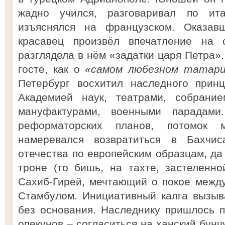
жадно учился, разговаривал по итал
изъяснялся на французском. Оказав
красавец произвёл впечатление на с
разглядела в нём «задатки царя Петра»
госте, как о
«самом любезном татарин
Петербург восхитил наследного принц
Академией наук, театрами, собрание
мануфактурами, военными парадами
реформаторских планов, потомок м
намеревался возвратиться в Бахчис
отечества по европейским образцам, да
троне (то бишь, на тахте, застеленн
Сахиб-Гирей, мечтающий о покое межд
Стамбулом. Инициативный калга вызыв
без основания. Наследнику пришлось п
опекунов – согласиться на ханский бун