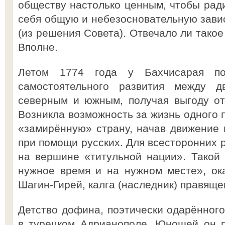
обществу настолько ценным, чтобы ради
себя общую и небезосновательную завис
(из решения Совета). Отвечало ли тако
Вполне.
Летом 1774 года у Бахчисарая по
самостоятельного развития между 
северным и южным, получая выгоду от
Возникла возможность за жизнь одного 
«замирённую» страну, начав движение 
при помощи русских. Для всесторонних 
на вершине «титульной нации». Такой ф
нужное время и на нужном месте», ок
Шагин-Гирей, калга (наследник) правяще
Детство дофина, поэтически одарённого
в турецком Адрианополе. Юношей он п