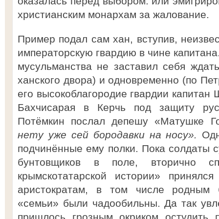
оказалась перед выбором: или эмигриро
христианским монархам за жалование.
Пример подал сам хан, вступив, неизвес
императорскую гвардию в чине капитана
мусульманства не заставил себя ждать.
ханского двора) и одновременно (по Пет
его высокоблагородие гвардии капитан 
Бахчисарая в Керчь под защиту рус
Потёмкин послал депешу «Матушке Г
нету уже сей бородавки на носу».
Одн
подчинённые ему полки. Пока солдаты с
бунтовщиков в поле, вторично с
крымскотатарской истории» принялся
аристократам, в том числе родным б
«семьи» были чадообильны. Да так увлё
пришлось грозным окриком остудить п