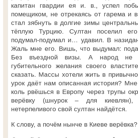
капитан гвардии ея и. в., успел поб
помещиком, не отрекаясь от гарема и 
стал зябнуть в долгие зимы центральны
тёплую Турцию. Султан поселил его
подумал-подумал и… удавил. В назидан
Жаль мне его. Вишь, что выдумал: пода
Без въездной визы. А народ не п
губительного желания своего властит
сказать. Массы хотели жить в привычно
урок даёт нам описанная история? Мн
коль рвёшься в Европу через трупы ок
верёвку (шнурок – для киевлян),
нетерпеливого свой султан найдётся.
К слову, а почём нынче в Киеве верёвка?