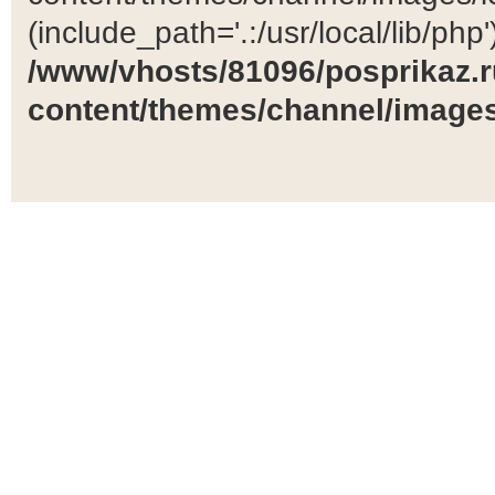
(include_path='.:/usr/local/lib/php')
/www/vhosts/81096/posprikaz.r
content/themes/channel/images