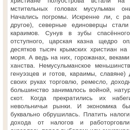
христиане полуострова встали на 
мстительных головах мусульман он
Начались погромы. Искренне ли, с ра
другое), северные единоверцы стал
караимов. Сунув в зубы спасённог
отступного, царская казна щедро оп
десятков тысяч крымских христиан на
моря. А ведь на них, горожанах, векам
ханства. Немусульманское меньшинств
генуэзцев и готов, караимы, славяне)
своих руках торговлю, ремесло, доход
большинство занималось войной, нату
скот. Когда прекратились их набе
невольничьи рынки. И экономика б
буквально обрушилась. Платить налог
дохода от налогов и работорговли