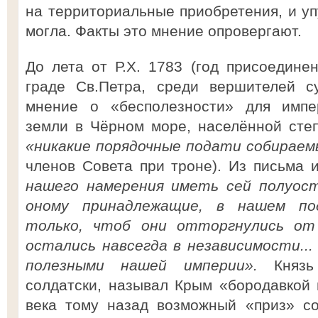
на территориальные приобретения, и уп
могла. Факты это мнение опровергают.
До лета от Р.Х. 1783 (год присоедин
граде Св.Петра, среди вершителей с
мнение о «бесполезности» для имп
земли в Чёрном море, населённой сте
«никакие порядочные подати собирае
членов Совета при троне). Из письма
нашего намерения иметь сей полуост
оному принадлежащие, в нашем по
только, чтоб они отторгнулись от
остались навсегда в независимости..
полезными нашей империи».
Княз
солдатски, называл Крым «бородавкой 
века тому назад возможный «приз» со