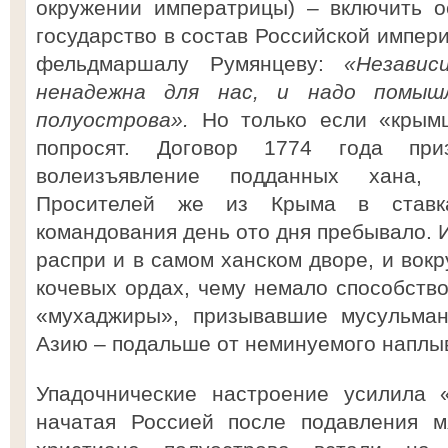
окружении императрицы) – включить о
государство в состав Российской импер
фельдмаршалу Румянцеву:
«Незави
ненадежна для нас, и надо помыш
полуострова».
Но только если «крым
попросят. Договор 1774 года при
волеизъявление подданных хана,
Просителей же из Крыма в ставка
командования день ото дня пребывало. 
распри и в самом ханском дворе, и вокр
кочевых ордах, чему немало способствов
«мухаджиры», призывавшие мусульма
Азию – подальше от неминуемого наплы
Упадочнические настроение усилила «
начатая Россией после подавления м