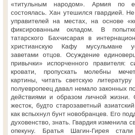
«титульным народом». Армия по е
состоялась. Хан утешился гвардией. Не
управителей на местах, на основе «к
фиксированным окладом. В попытк
татарского Бахчисарая в интернацио
христианскую Кафу мусульмане ус
заветами отцов. Осуждение единовер
привычки» испорченного правителя: с
кровати, пропускать молебны мече
картины, читать светскую литературу
полуевропеец давал немало законных по
действиями и образом личной жизни. 
жесток, будто старозаветный азиатский
как вспыхнул бунт новобранцев. Его по
духовенство, знать. Гвардия изменила 
опекуну. Братья Шагин-Гирея стал