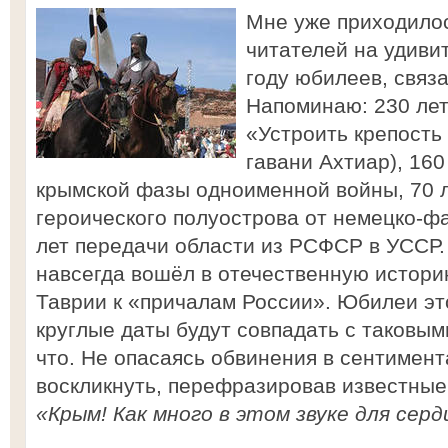
Мне уже приходило
читателей на удиви
году юбилеев, связ
Напоминаю: 230 лет
«Устроить крепость
гавани Ахтиар), 16
крымской фазы одноименной войны, 70 
героического полуострова от немецко-ф
лет передачи области из РСФСР в УССР. 
навсегда вошёл в отечественную истори
Таврии к «причалам России». Юбилеи это
круглые даты будут совпадать с таковы
что. Не опасаясь обвинения в сентимен
воскликнуть, перефразировав известные 
«Крым! Как много в этом звуке для серд