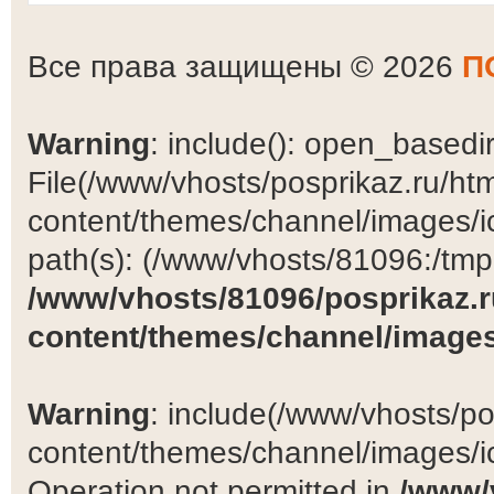
Все права защищены © 2026
П
Warning
: include(): open_basedir 
File(/www/vhosts/posprikaz.ru/ht
content/themes/channel/images/ic
path(s): (/www/vhosts/81096:/tmp:/
/www/vhosts/81096/posprikaz.r
content/themes/channel/images
Warning
: include(/www/vhosts/po
content/themes/channel/images/ic
Operation not permitted in
/www/