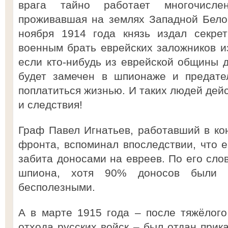
врага тайно работает многочисле
проживавшая на землях Западной Бело
ноября 1914 года князь издал секре
военным брать еврейских заложников и
если кто-нибудь из еврейской общины д
будет замечен в шпионаже и предате
поплатиться жизнью. И таких людей дей
и следствия!
Граф Павел Игнатьев, работавший в ко
фронта, вспоминал впоследствии, что е
забита доносами на евреев. По его сло
шпиона, хотя 90% доносов были 
бесполезными.
А в марте 1915 года – после тяжёлог
отхода русских войск – был отдан прик